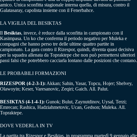
amico. Unica sconfitta stagionale interna quella, di misura, contro il
Galatasaray, capolista insieme con il Fenerbahce.
LA VIGILIA DEL BESIKTAS
Il
Besiktas
, invece, è reduce dalla sconfitta in campionato con il
Kasimpasa. Un ko che conferma il periodo negativo per Muleka e
compagni che hanno perso tre delle ultime quattro partite in
campionato. La gara contro il Rizespor, quindi, diventa quasi decisiva
per la squadra allenata da Topraktepe che non può permettersi ulteriori
passi falsi che potrebbero cacciarla lontano dalle posizioni che contano.
LE PROBABILI FORMAZIONI
RIZESPOR (4-2-3-1):
Akkan; Sahin, Yasar, Topcu, Hojer; Shelvey,
Olawoyin; Keser, Varesanovic, Zeqiri; Gaich. All. Palut.
BESIKTAS (4-1-4-1):
Gunok; Bulut, Zaynutdinov, Uysal, Terzi;
Emrecan; Rashica, Hadziahmetovic, Ucan, Gedson; Muleka. All.
Topraktepe.
DOVE VEDERLA IN TV
La partita tra Rizespor e Besiktas, in programma martedì 9 gennaio alle