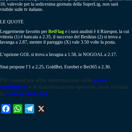
18, valevole per la sedicesima giornata della SuperLig, non sarà
visibile sulle tv italiane.
LE QUOTE
Leggermente favorito per
BetFlag
e i suoi analisti è il Rizespor, la cui
vittoria (1) è bancata a 2.35, il successo del Besiktas (2) si trova a
lavanga a 2.87, mentre il pareggio (X) vale 3.50 volte la posta.
L’opzione GOL si trova a lavagna a 1.58, la NOGOAL a 2.17.
Snai propone l’1 a 2.25, GoldBet, Eurobet e Bet365 a 2.30.
Per consultare altre informazioni sulle
quote
scommesse
e le manifestazioni sportive, puoi visitare
la
sezione dedicata
Fa
W
Te
X
ce
ha
le
bo
ts
gr