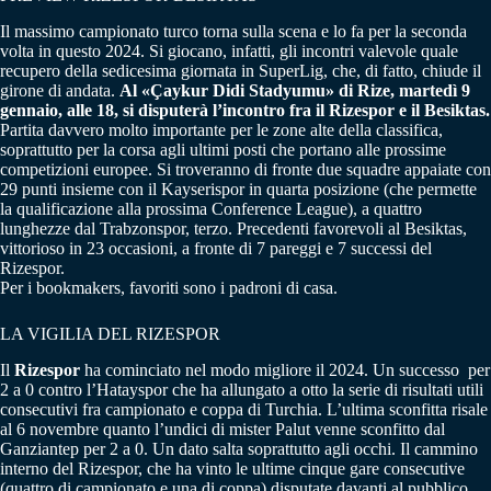
Il massimo campionato turco torna sulla scena e lo fa per la seconda
volta in questo 2024. Si giocano, infatti, gli incontri valevole quale
recupero della sedicesima giornata in SuperLig, che, di fatto, chiude il
girone di andata.
Al «Çaykur Didi Stadyumu» di Rize, martedì 9
gennaio, alle 18, si disputerà l’incontro fra il Rizespor e il Besiktas.
Partita davvero molto importante per le zone alte della classifica,
soprattutto per la corsa agli ultimi posti che portano alle prossime
competizioni europee. Si troveranno di fronte due squadre appaiate con
29 punti insieme con il Kayserispor in quarta posizione (che permette
la qualificazione alla prossima Conference League), a quattro
lunghezze dal Trabzonspor, terzo. Precedenti favorevoli al Besiktas,
vittorioso in 23 occasioni, a fronte di 7 pareggi e 7 successi del
Rizespor.
Per i bookmakers, favoriti sono i padroni di casa.
LA VIGILIA DEL RIZESPOR
Il
Rizespor
ha cominciato nel modo migliore il 2024. Un successo per
2 a 0 contro l’Hatayspor che ha allungato a otto la serie di risultati utili
consecutivi fra campionato e coppa di Turchia. L’ultima sconfitta risale
al 6 novembre quanto l’undici di mister Palut venne sconfitto dal
Ganziantep per 2 a 0. Un dato salta soprattutto agli occhi. Il cammino
interno del Rizespor, che ha vinto le ultime cinque gare consecutive
(quattro di campionato e una di coppa) disputate davanti al pubblico