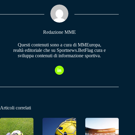
ok
A
a
pp
m
Redazione MME
Questi contenuti sono a cura di MMEuropa,
realtà editoriale che su Sportnews.BetFlag cura e
sviluppa contenuti di informazione sportiva.
Articoli correlati