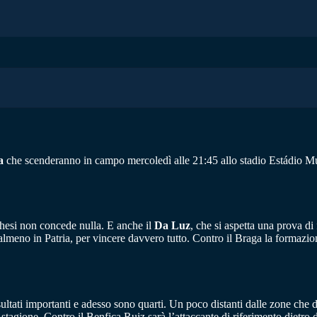
a
che scenderanno in campo mercoledì alle 21:45 allo stadio Estádio Mu
ghesi non concede nulla. E anche il
Da Luz
, che si aspetta una prova 
almeno in Patria, per vincere davvero tutto. Contro il Braga la formazio
ultati importanti e adesso sono quarti. Un poco distanti dalle zone che 
tagione. Contro il Benfica Ruiz sarà l’attaccante di riferimento dietro 