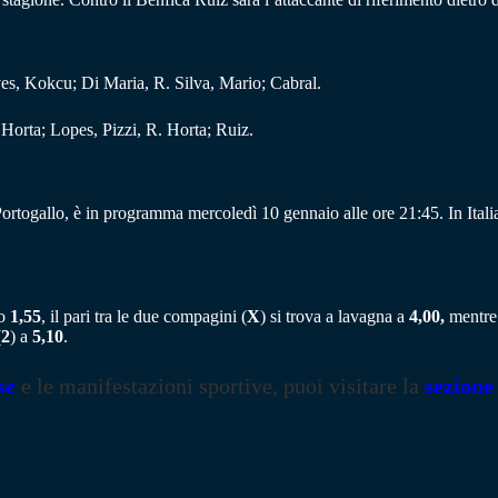
es, Kokcu; Di Maria, R. Silva, Mario; Cabral.
Horta; Lopes, Pizzi, R. Horta; Ruiz.
l Portogallo, è in programma mercoledì 10 gennaio alle ore 21:45. In Itali
to
1,55
, il pari tra le due compagini (
X
) si trova a lavagna a
4,00,
mentre 
(
2
) a
5,10
.
se
e le manifestazioni sportive, puoi visitare la
sezione