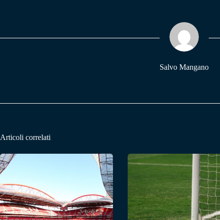
bo
ts
gr
ok
A
a
pp
m
Salvo Mangano
Articoli correlati