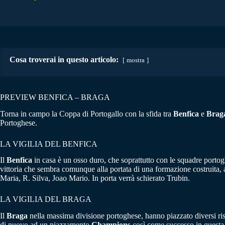
Cosa troverai in questo articolo:
mostra
PREVIEW BENFICA – BRAGA
Torna in campo la Coppa di Portogallo con la sfida tra
Benfica
e
Brag
Portoghese.
LA VIGILIA DEL BENFICA
Il
Benfica
in casa è un osso duro, che soprattutto con le squadre porto
vittoria che sembra comunque alla portata di una formazione costruita, 
Maria, R. Silva, Joao Mario. In porta verrà schierato Trubin.
LA VIGILIA DEL BRAGA
Il
Braga
nella massima divisione portoghese, hanno piazzato diversi ris
di nuovo ad un piazzamento
Champions
così come successo in questa s