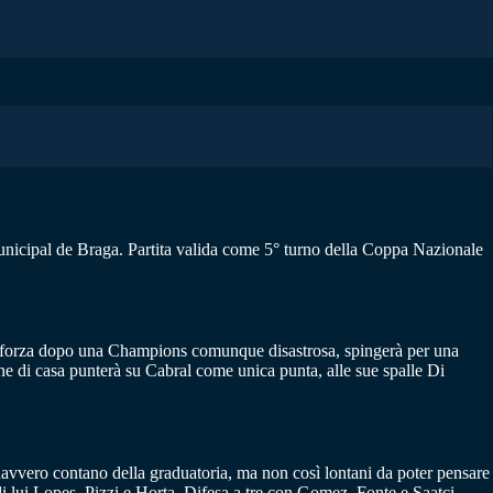
nicipal de Braga. Partita valida come 5° turno della Coppa Nazionale
di forza dopo una Champions comunque disastrosa, spingerà per una
ne di casa punterà su Cabral come unica punta, alle sue spalle Di
davvero contano della graduatoria, ma non così lontani da poter pensare
di lui Lopes, Pizzi e Horta. Difesa a tre con Gomez, Fonte e Saatci.