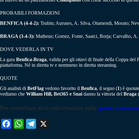
PROBABILI FORMAZIONI
BENFICA (4-4-2):
Trubin; Aursnes, A. Silva, Otamendi, Morato; Nev
BRAGA (3-4-3):
Matheus; Gomez, Fonte, Saatci, Borja; Carvalho, A. 
DOVE VEDERLA IN TV
La gara
Benfica-Braga
, valida per gli ottavi di finale della Coppa de
piattaforma. Né in diretta tv e nemmeno in diretta streaming.
QUOTE
Gli analisti di
BetFlag
vedono favorito il
Benfica
, il segno (
1
) è quota
vediamo che
William Hill, Bet365 e Snai
danno la vittoria del
Braga
Per consultare altre informazioni sulle
quote scommes
Fa
W
Te
X
ce
ha
le