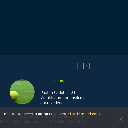
Tennis
Paolini Golubic, 2T
Wimbledon: pronostico e
dove vederla
nsento" l'utente accetta automaticamente
l'utilizzo dei cookie.
Copyright © 2025 SportNews BetFlag
e: Via degli Aldobrandeschi, 300 | 00163 | Roma