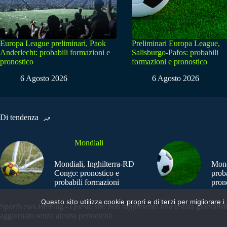
Europa League preliminari, Paok
Preliminari Europa League,
Anderlecht: probabili formazioni e
Salisburgo-Pafos: probabili
pronostico
formazioni e pronostico
6 Agosto 2026
6 Agosto 2026
Di tendenza
Mondiali
Mondiali, Inghilterra-RD
Mond
Congo: pronostico e
prob
probabili formazioni
pron
Questo sito utilizza cookie propri e di terzi per migliorar
SportNews.BetFlag - Questo sito non rappresenta una testata giornalist
aggiornato senza alcuna periodicità