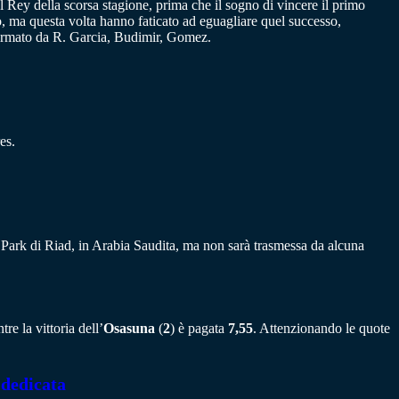
 Rey della scorsa stagione, prima che il sogno di vincere il primo
o, ma questa volta hanno faticato ad eguagliare quel successo,
 formato da R. Garcia, Budimir, Gomez.
es.
Park di Riad, in Arabia Saudita, ma non sarà trasmessa da alcuna
re la vittoria dell’
Osasuna
(
2
) è pagata
7,55
. Attenzionando le quote
 dedicata