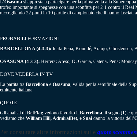
L’
Osasuna
si appresta a partecipare per la prima volta alla Supercoppa
trofeo importante si spegnesse con una sconfitta per 2-1 contro il Real
raccogliendo 22 punti in 19 partite di campionato che li hanno lasciat
PROBABILI FORMAZIONI
BARCELLONA (4-3-3):
Inaki Pena; Koundé, Araujo, Christensen, 
OSASUNA (4-3-3):
Herrera; Areso, D. Garcia, Catena, Pena; Moncay
DOVE VEDERLA IN TV
La partita tra
Barcellona
e
Osasuna
, valida per la semifinale della S
emittente italiana.
QUOTE
Gli analisti di
BetFlag
vedono favorito il
Barcellona
, il segno (
1
) è qu
vediamo che
William Hill, AdmiralBet, e Snai
danno la vittoria dell’
O
Per consultare altre informazioni sulle
quote scommes