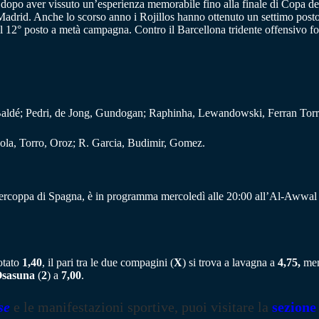
 dopo aver vissuto un’esperienza memorabile fino alla finale di Copa del
 Madrid. Anche lo scorso anno i Rojillos hanno ottenuto un settimo post
i al 12° posto a metà campagna. Contro il Barcellona tridente offensivo
Baldé; Pedri, de Jong, Gundogan; Raphinha, Lewandowski, Ferran Torr
ola, Torro, Oroz; R. Garcia, Budimir, Gomez.
upercoppa di Spagna, è in programma mercoledì alle 20:00 all’Al-Awwal 
otato
1,40
, il pari tra le due compagini (
X
) si trova a lavagna a
4,75,
ment
sasuna
(
2
) a
7,00
.
se
e le manifestazioni sportive, puoi visitare la
sezione