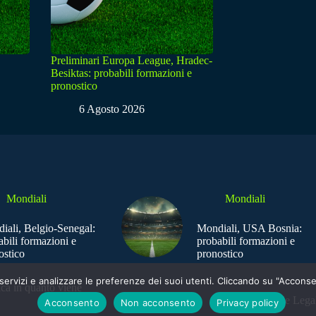
Preliminari Europa League, Hradec-
Besiktas: probabili formazioni e
pronostico
6 Agosto 2026
Mondiali
Mondiali
iali, Belgio-Senegal:
Mondiali, USA Bosnia:
abili formazioni e
probabili formazioni e
ostico
pronostico
e i servizi e analizzare le preferenze dei suoi utenti. Cliccando su "Acco
ica in quanto viene
Sede Legal
Acconsento
Non acconsento
Privacy policy