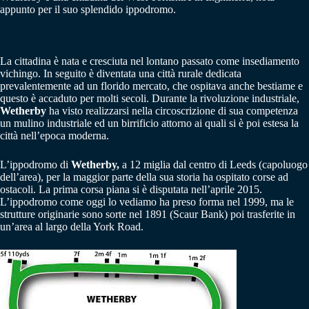
appunto per il suo splendido ippodromo.
La cittadina è nata e cresciuta nel lontano passato come insediamento
vichingo. In seguito è diventata una città rurale dedicata
prevalentemente ad un florido mercato, che ospitava anche bestiame e
questo è accaduto per molti secoli. Durante la rivoluzione industriale,
Wetherby
ha visto realizzarsi nella circoscrizione di sua competenza
un mulino industriale ed un birrificio attorno ai quali si è poi estesa la
città nell’epoca moderna.
L’ippodromo di
Wetherby,
a 12 miglia dal centro di Leeds (capoluogo
dell’area), per la maggior parte della sua storia ha ospitato corse ad
ostacoli. La prima corsa piana si è disputata nell’aprile 2015.
L’ippodromo come oggi lo vediamo ha preso forma nel 1999, ma le
strutture originarie sono sorte nel 1891 (Scaur Bank) poi trasferite in
un’area al largo della York Road.