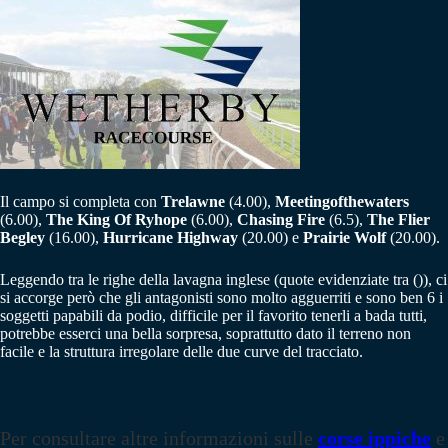
Il campo si completa con
Trelawne
(4.00),
Meetingofthewaters
(6.00),
The King Of Ryhope
(6.00),
Chasing Fire
(6.5),
The Flier
Begley
(16.00),
Hurricane Highway
(20.00) e
Prairie Wolf
(20.00).
Leggendo tra le righe della lavagna inglese (quote evidenziate tra ()), ci
si accorge però che gli antagonisti sono molto agguerriti e sono ben 6 i
soggetti papabili da podio, difficile per il favorito tenerli a bada tutti,
potrebbe esserci una bella sorpresa, soprattutto dato il terreno non
facile e la struttura irregolare delle due curve del tracciato.
Per consultare altre informazioni sulle
corse ippiche
e