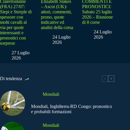
Clairefontaine
Elizabeth Stakes
COMMENTI E
(FRA) 27/07:
– Ascot (UK):
PRONOSTICI:
Siepi e Steeple di
attori, commenti,
Sabato 25 luglio
spessore con
prono, quote
2026 – Riunione
molti cavalli al
indicative ed
di 8 corse
via per quote
analisi della corsa
24 Luglio
interessanti e
24 Luglio
2026
pronostici con
2026
sorprese
27 Luglio
2026
Di tendenza
Mondiali
Mondiali, Inghilterra-RD Congo: pronostico
e probabili formazioni
Mondiali