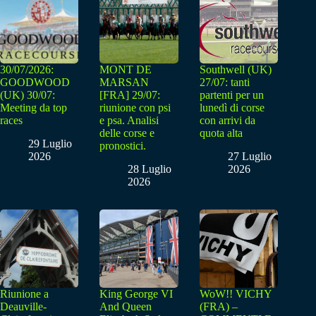
30/07/2026:
MONT DE
Southwell (UK)
GOODWOOD
MARSAN
27/07: tanti
(UK) 30/07:
[FRA] 29/07:
partenti per un
Meeting da top
riunione con psi
lunedì di corse
races
e psa. Analisi
con arrivi da
delle corse e
quota alta
29 Luglio
pronostici.
2026
27 Luglio
28 Luglio
2026
2026
Riunione a
King George VI
WoW!! VICHY
Deauville-
And Queen
(FRA) –