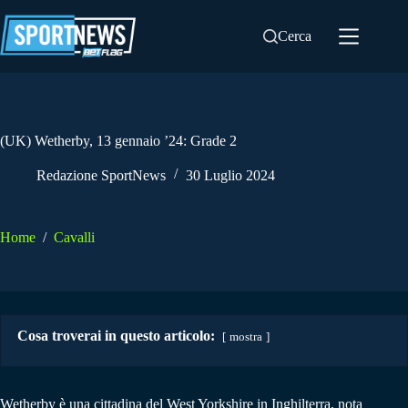
Salta
al
Cerca
contenuto
(UK) Wetherby, 13 gennaio ’24: Grade 2
Redazione SportNews
30 Luglio 2024
Home
/
Cavalli
Cosa troverai in questo articolo:
mostra
Wetherby è una cittadina del West Yorkshire in Inghilterra, nota