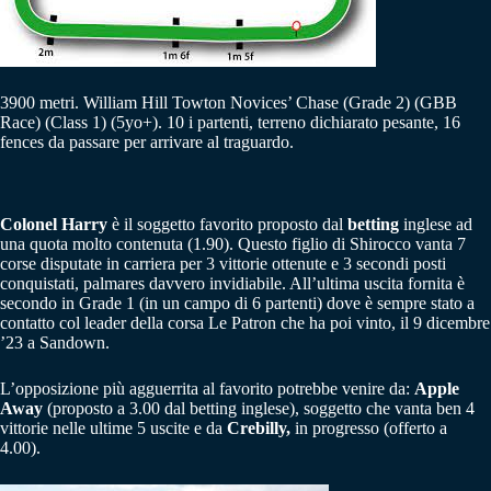
3900 metri. William Hill Towton Novices’ Chase (Grade 2) (GBB
Race) (Class 1) (5yo+). 10 i partenti, terreno dichiarato pesante, 16
fences da passare per arrivare al traguardo.
Colonel Harry
è il soggetto favorito proposto dal
betting
inglese ad
una quota molto contenuta (1.90). Questo figlio di Shirocco vanta 7
corse disputate in carriera per 3 vittorie ottenute e 3 secondi posti
conquistati, palmares davvero invidiabile. All’ultima uscita fornita è
secondo in Grade 1 (in un campo di 6 partenti) dove è sempre stato a
contatto col leader della corsa Le Patron che ha poi vinto, il 9 dicembre
’23 a Sandown.
L’opposizione più agguerrita al favorito potrebbe venire da:
Apple
Away
(proposto a 3.00 dal betting inglese), soggetto che vanta ben 4
vittorie nelle ultime 5 uscite e da
Crebilly,
in progresso (offerto a
4.00).