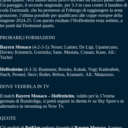
Un pareggio, il secondo stagionale, per 3-3 in casa contro il fanalino di
coda Darmstadt, che ha permesso al Friburgo di raggiungere la sesta
posizione, l’ultima possibile per qualificarsi alle coppe europee della
stagione 2024-25. Con questo risultato l’Hoffenheim resta settimo, a
tre punti dal Dortmund quarto.
PROBABILI FORMAZIONI
Bayern Monaco
(4-2-3-1): Neuer; Laimer, De Ligt, Upamecano,
Davies; Kimmich, Goretzka; Sane, Musiala, Coman; Kane. All.:
Tuchel
Hoffenheim
(4-3-3): Baumann; Brooks, Kabak, Vogt; Kaderabek,
Stach, Promel, Skov; Bulter, Bebou, Kramaric. All.: Matarazzo.
DOVE VEDERLA IN TV
Il match
Bayern Monaco – Hoffenheim
, valido per la 17esima
giornata di Bundesliga, si potrà seguire in diretta tv su Sky Sport o in
alternativa in streaming su Now Tv.
QUOTE
Gli analisti di
BetFlag
vedono favorito il
Bayern Monaco
, il segno