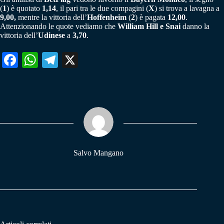
(
1
) è quotato
1,14
, il pari tra le due compagini (
X
) si trova a lavagna a
9,00,
mentre la vittoria dell’
Hoffenheim
(
2
) è pagata
12,00
.
Attenzionando le quote vediamo che
William Hill e Snai
danno la
vittoria dell’
Udinese
a
3,70
.
Fa
W
Te
X
ce
ha
le
bo
ts
gr
ok
A
a
pp
m
Salvo Mangano