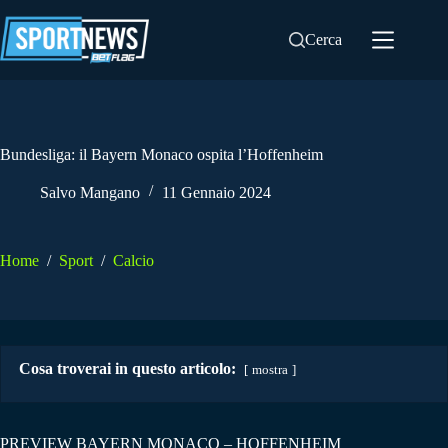
Salta
al
Cerca
contenuto
Bundesliga: il Bayern Monaco ospita l’Hoffenheim
Salvo Mangano
11 Gennaio 2024
Home
/
Sport
/
Calcio
Cosa troverai in questo articolo:
mostra
PREVIEW BAYERN MONACO – HOFFENHEIM