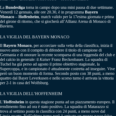
La
Bundesliga
torna in campo dopo una mini pausa di due settimane.
Venerdì 12 gennaio, alle ore 20.30, è in programma
Bayern
Monaco
–
Hoffenheim
, match valido per la 17esima giornata e prima
del girone di ritorno, che si giocherà all’Allianz Arena di Monaco di
Baviera.
LA VIGILIA DEL BAYERN MONACO
Il
Bayern Monaco
, per accorciare sulla vetta della classifica, inizia il
nuovo anno con il compito di difendere il titolo di campione di
Germania e di onorare la recente scomparsa di una leggenda del club e
del calcio in generale: il
Kaiser
Franz Beckenbauer. La squadra di
Tuchel ha già perso ad agosto il primo obiettivo stagionale, la
Supercoppa, e in campionato è attualmente costretta ad inseguire. Vive
però un buon momento di forma. Secondo posto con 38 punti, a meno
quattro dal Bayer Leverkusen e nello scorso turno è arrivata la vittoria
per 2-1 in casa del Wolfsburg.
LA VIGILIA DELL’HOFFENHEIM
L’
Hoffenheim
in questa stagione punta ad un piazzamento europeo. Il
rendimento fino ad ora è stato positivo. La squadra di Matarazzo si
trova al settimo posto in classifica con 24 punti, a meno nove dal
Lipsia quarto. Nell’ultimo turno però è arrivato un mezzo passo falso.