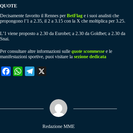
QUOTE
Decisamente favorito il Rennes per
BetFlag
e i suoi analisti che
propongono l’1 a 2.35, il 2 a 3.15 con la X che moltiplica per 3.25.
L’1 viene proposto a 2.30 da Eurobet; a 2.30 da Goldbet; a 2.30 da
Snai.
Per consultare altre informazioni sulle
quote scommesse
e le
manifestazioni sportive, puoi visitare la
sezione dedicata
Fa
W
Te
X
ce
ha
le
bo
ts
gr
ok
A
a
pp
m
Redazione MME