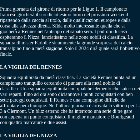
Prima giornata del girone di ritorno per la Ligue 1. Il campionato
francese giocherà il suo diciottesimo turno nel prossimo weekend
ripartendo dalla caccia al titolo, dalle qualificazioni europee e dalla
corsa alla salvezza diretta. Sfida molto interessante quella che si
giocherà a Rennes nell’anticipo del sabato sera. I padroni di casa
ospiteranno il Nizza, lanciatissimo nelle zone nobili di classifica. La
squadra di mister Farioli è sicuramente la grande sorpresa del calcio
transalpino fino a metà stagione. Solo il 2024 dirà quale sarà l’obiettivo
finale.
LA VIGILIA DEL RENNES
Squadra equilibrata da metà classifica. La società Rennes punta ad un
campionato tranquillo cercando di puntare alla metà nobile di
classifica. Una squadra equilibrata con qualche elemento che spicca nei
vari reparti. Fino ad ora sono diciannove i punti conquistati con ben
sette pareggi conquistati. Il Rennes è una compagine difficile da
affrontare per chiunque. Nell’ultima giornata è arrivata la vittoria per 1-
3 a Clermont. Un blitz esterno che ha interrotto una serie di tre gare
con appena un punto conquistato. Il miglior marcatore è Bourigeaud
con quattro marcature e due assist.
LA VIGILIA DEL NIZZA