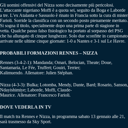
Gli uomini offensivi del Nizza sono decisamente più pericolosi.
L’attaccante nigeriano Moffi è a quota sei, seguito da Boga e Laborde
a tre. L’ex Atalanta e Sassuolo è rinato in Francia sotto la cura di mister
Farioli. Sorride la classifica con un secondo posto pienamente meritato.
Si sogna il titolo, specialmente dopo una prima parte di stagione in
vetta. Qualche passo falso fisiologico ha portato al sorpasso del PSG
che ha allungato di cinque lunghezze. Solo due sconfitte in campionato
arrivate nelle ultime cinque giornate: 1-0 a Nantes e 3-1 sul Le Havre.
PROBABILI FORMAZIONI RENNES – NIZZA
Rennes (3-4-2-1): Mandanda; Omari, Belocian, Theate; Doue,
Santamaria, Le Fée, Truffert; Gouiri, Terrier;
Kalimuendo. Allenatore: Julien Stéphan.
Nizza (4-3-3): Bulka; Lotomba, Mendy, Dante, Bard; Rosario, Sanson,
Ndayishimiye; Laborde, Moffi, Claude-
Maurice. Allenatore: Francesco Farioli.
DOVE VEDERLA IN TV
Il match tra Rennes e Nizza, in programma sabato 13 gennaio alle 21,
sarà trasmesso da Sky Sport.