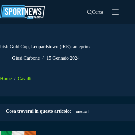
Salta
al
Cerca
contenuto
Irish Gold Cup, Leopardstown (IRE): anteprima
Giusi Carbone
15 Gennaio 2024
Home
/
Cavalli
Cosa troverai in questo articolo:
mostra