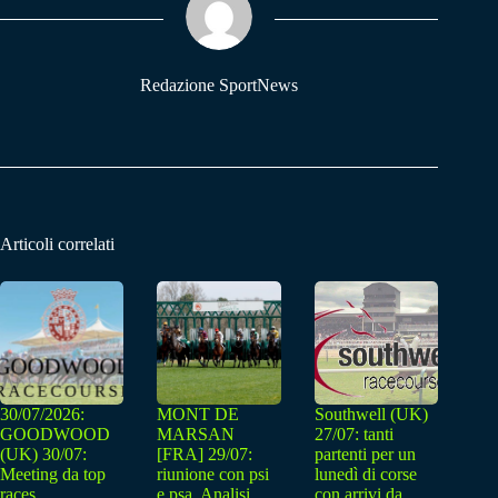
pp
m
Redazione SportNews
Articoli correlati
30/07/2026:
MONT DE
Southwell (UK)
GOODWOOD
MARSAN
27/07: tanti
(UK) 30/07:
[FRA] 29/07:
partenti per un
Meeting da top
riunione con psi
lunedì di corse
races
e psa. Analisi
con arrivi da