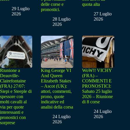
delle corse e
quota alta
29 Luglio
pronostici.
2026
27 Luglio
28 Luglio
2026
2026
Riunione a
King George VI
WoW!! VICHY
Deauville-
And Queen
(FRA) –
Clairefontaine
Elizabeth Stakes
COMMENTI E
(FRA) 27/07:
– Ascot (UK):
PRONOSTICI:
Siepi e Steeple di
attori, commenti,
Sabato 25 luglio
spessore con
prono, quote
2026 – Riunione
molti cavalli al
indicative ed
di 8 corse
via per quote
analisi della corsa
24 Luglio
interessanti e
24 Luglio
2026
pronostici con
2026
sorprese