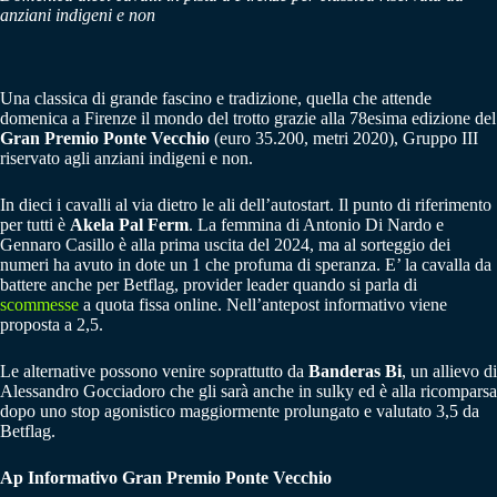
anziani indigeni e non
Una classica di grande fascino e tradizione, quella che attende
domenica a Firenze il mondo del trotto grazie alla 78esima edizione del
Gran Premio Ponte Vecchio
(euro 35.200, metri 2020), Gruppo III
riservato agli anziani indigeni e non.
In dieci i cavalli al via dietro le ali dell’autostart. Il punto di riferimento
per tutti è
Akela Pal Ferm
. La femmina di Antonio Di Nardo e
Gennaro Casillo è alla prima uscita del 2024, ma al sorteggio dei
numeri ha avuto in dote un 1 che profuma di speranza. E’ la cavalla da
battere anche per Betflag, provider leader quando si parla di
scommesse
a quota fissa online. Nell’antepost informativo viene
proposta a 2,5.
Le alternative possono venire soprattutto da
Banderas Bi
, un allievo di
Alessandro Gocciadoro che gli sarà anche in sulky ed è alla ricomparsa
dopo uno stop agonistico maggiormente prolungato e valutato 3,5 da
Betflag.
Ap Informativo Gran Premio Ponte Vecchio