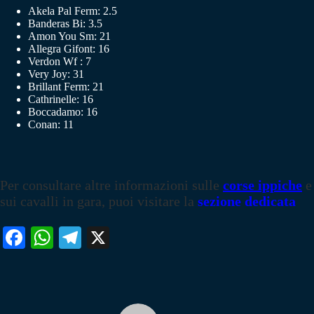
Akela Pal Ferm: 2.5
Banderas Bi: 3.5
Amon You Sm: 21
Allegra Gifont: 16
Verdon Wf : 7
Very Joy: 31
Brillant Ferm: 21
Cathrinelle: 16
Boccadamo: 16
Conan: 11
Per consultare altre informazioni sulle
corse ippiche
e
sui cavalli in gara, puoi visitare la
sezione dedicata
Fa
W
Te
X
ce
ha
le
bo
ts
gr
ok
A
a