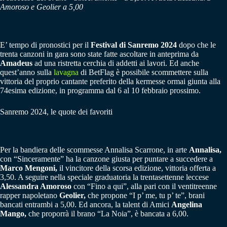
Amoroso e Geolier a 5,00
E’ tempo di pronostici per il
Festival di Sanremo 2024
dopo che le
trenta canzoni in gara sono state fatte ascoltare in anteprima da
Amadeus
ad una ristretta cerchia di addetti ai lavori. Ed anche
quest’anno sulla
lavagna
di BetFlag è possibile scommettere sulla
vittoria del proprio cantante preferito della kermesse ormai giunta alla
74esima edizione, in programma dal 6 al 10 febbraio prossimo.
Sanremo 2024, le quote dei favoriti
Per la bandiera delle scommesse Annalisa Scarrone, in arte
Annalisa,
con “Sinceramente” ha la canzone giusta per puntare a succedere a
Marco Mengoni,
il vincitore della scorsa edizione, vittoria offerta a
3,50. A seguire nella speciale graduatoria la trentasettenne leccese
Alessandra Amoroso
con “Fino a qui”, alla pari con il ventitreenne
rapper napoletano
Geolier,
che propone “I p’ me, tu p’ te”, brani
bancati entrambi a 5,00. Ed ancora, la talent di Amici
Angelina
Mango,
che proporrà il brano “La Noia”, è bancata a 6,00.