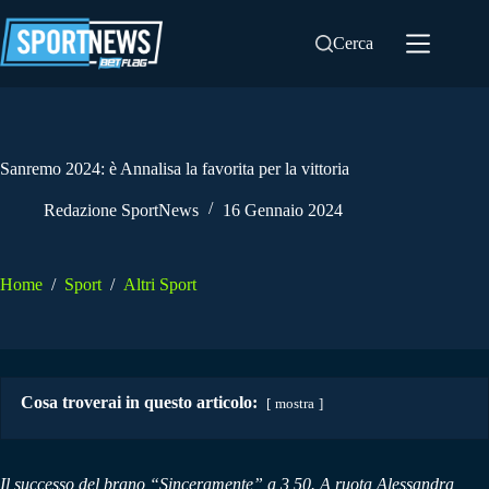
Salta
al
Cerca
contenuto
Sanremo 2024: è Annalisa la favorita per la vittoria
Redazione SportNews
16 Gennaio 2024
Home
/
Sport
/
Altri Sport
Cosa troverai in questo articolo:
mostra
Il successo del brano “Sinceramente” a 3,50. A ruota Alessandra