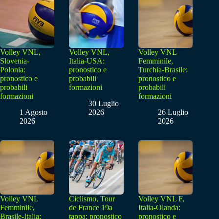
Volley VNL,
Volley VNL,
Volley VNL
Slovenia-
Italia-USA:
Femminile,
Polonia:
pronostico e
Turchia-Brasile:
pronostico e
probabili
pronostico e
probabili
formazioni
probabili
formazioni
formazioni
30 Luglio
1 Agosto
2026
26 Luglio
2026
2026
Volley VNL
Ciclismo, Tour
Volley VNL F,
Femminile,
de France 19a
Italia-Olanda:
Brasile-Italia:
tappa: pronostico
pronostico e