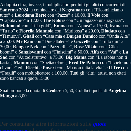
A doppia cifra, invece, i moltiplicatori per tutti gli altri concorrenti di
Sanremo 2024
, a cominciare dai
Negramaro
con “Ricominciamo
tutto” e
Loredana Bertè
con “Pazza” a 10,00, Il
Volo
con
“Capolavoro” a 12,00,
The Kolors
con “Un ragazzo una ragazza”,
Mahmood
con “Tuta gold”,
Emma
con “Apnea” a 15,00,
Irama
con
“Tu no” e
Fiorella Mannoia
con “Mariposa” a 20,00,
Diodato
con
“Ti muovi”,
Ghali
con “Casa mia e
Dargen Damico
con “Onda Alta”
a 25,00,
Mr Rain
con “Due altalene” e
Gazzelle
con “Tutto qui” a
30,00,
Renga
e
Nek
con “Pazzo di te”,
Rose Villain
con “Click
boom!” e
Sangiovanni
con “Finiscimi” a 50,00,
Alfa
con “Vai” e
La
Sad
con “Autodistruttivo” a 75,00,
Big Mama
con “La rabbia non ti
basta”,
Maninni
con “Spettacolare”,
Fred De Palma
con “Il cielo non
ci vuole” ed i
Ricchi
e
Poveri
con “Ma non tutta la vita” e
Il Tre
con
“Fragili” con moltiplicatore a 100,00. Tutti gli “altri” artisti non citati
sono bancati a quota 15,00.
Snai propone la quota di
Geolier
a 5,50, Goldbet quella di
Angelina
Mango
a 8,00.
Per consultare altre informazioni sulle
quote
scommesse
e le manifestazioni sportive, puoi visitare