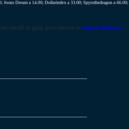
.50; Joons Dream a 14.00; Dollarindex a 33.00; Spyrothedragon a 66.00
 sui cavalli in gara, puoi visitare la
sezione dedicata