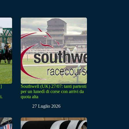
]
Southwell (UK) 27/07: tanti partenti
per un lunedì di corse con arrivi da
i.
quota alta
27 Luglio 2026