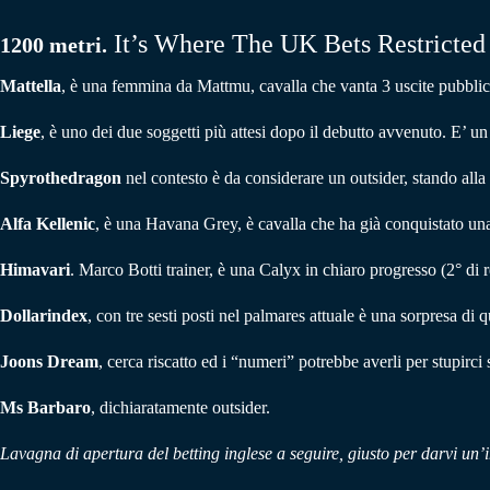
It’s Where The UK Bets Restricte
1200 metri.
Mattella
, è una femmina da Mattmu, cavalla che vanta 3 uscite pubblic
Liege
, è uno dei due soggetti più attesi dopo il debutto avvenuto. E’ 
Spyrothedragon
nel contesto è da considerare un outsider, stando alla
Alfa Kellenic
, è una Havana Grey, è cavalla che ha già conquistato una 
Himavari
. Marco Botti trainer, è una Calyx in chiaro progresso (2° di r
Dollarindex
, con tre sesti posti nel palmares attuale è una sorpresa di
Joons Dream
, cerca riscatto ed i “numeri” potrebbe averli per stupirci
Ms Barbaro
, dichiaratamente outsider.
Lavagna di apertura del betting inglese a seguire, giusto per darvi un’