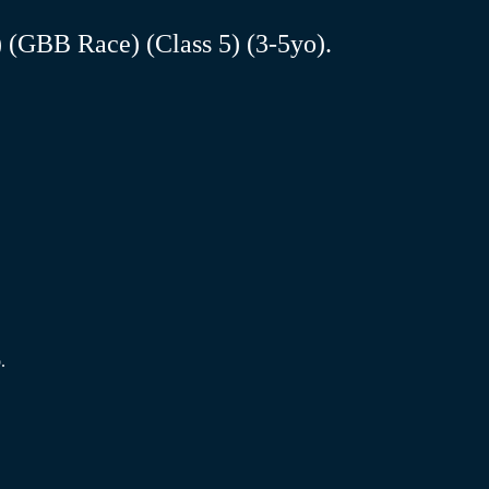
D) (GBB Race)
(Class 5)
(3-5yo)
.
.