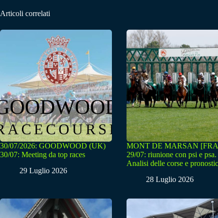
Articoli correlati
30/07/2026: GOODWOOD (UK)
MONT DE MARSAN [FRA
30/07: Meeting da top races
29/07: riunione con psi e psa.
Analisi delle corse e pronostic
29 Luglio 2026
28 Luglio 2026