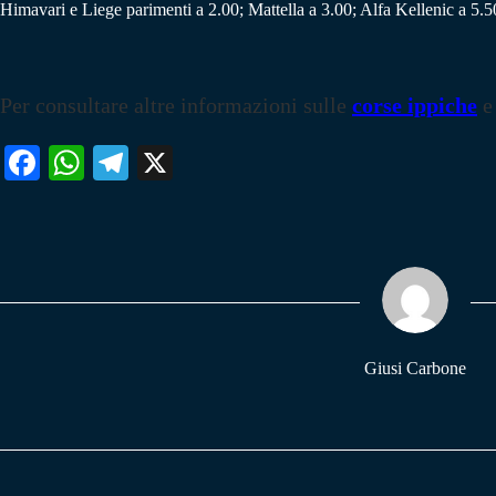
Himavari e Liege parimenti a 2.00; Mattella a 3.00; Alfa Kellenic a 5
Per consultare altre informazioni sulle
corse ippiche
e
Fa
W
Te
X
ce
ha
le
bo
ts
gr
ok
A
a
pp
m
Giusi Carbone