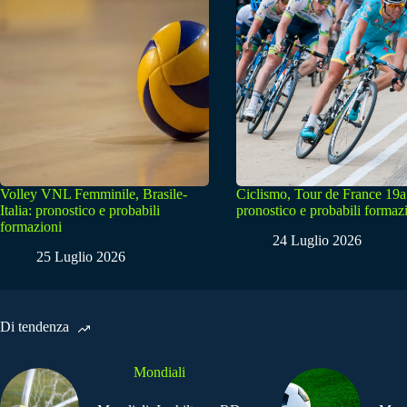
Volley VNL Femminile, Brasile-
Ciclismo, Tour de France 19a
Italia: pronostico e probabili
pronostico e probabili formaz
formazioni
24 Luglio 2026
25 Luglio 2026
Di tendenza
Mondiali