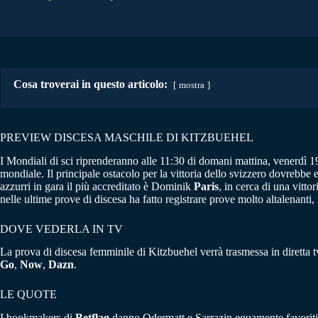
Cosa troverai in questo articolo:
mostra
PREVIEW DISCESA MASCHILE DI KITZBUEHEL
I Mondiali di sci riprenderanno alle 11:30 di domani mattina, venerdì 1
mondiale. Il principale ostacolo per la vittoria dello svizzero dovrebbe
azzurri in gara il più accreditato è Dominik
Paris
, in cerca di una vitt
nelle ultime prove di discesa ha fatto registrare prove molto altalenanti
DOVE VEDERLA IN TV
La prova di discesa femminile di Kitzbuehel verrà trasmessa in diretta 
Go
,
Now
,
Dazn
.
LE QUOTE
I bookmakers di
Betflag
danno Odermatt e Sarrazin equamente favorit