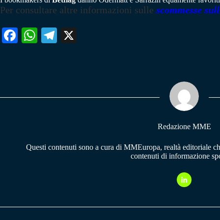
Per consultare altre informazioni sulle
scommesse sull
Fa
W
Te
X
ce
ha
le
bo
ts
gr
ok
A
a
pp
m
Redazione MME
Questi contenuti sono a cura di MMEuropa, realtà editoriale c
contenuti di informazione spo