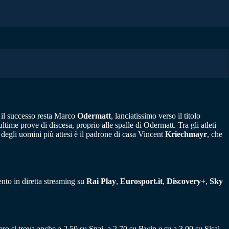
r il successo resta Marco
Odermatt
, lanciatissimo verso il titolo
ltime prove di discesa, proprio alle spalle di Odermatt. Tra gli atleti
 degli uomini più attesi è il padrone di casa Vincent
Kriechmayr
, che
vento in diretta streaming su
Rai Play
,
Eurosport.it
,
Discovery+
,
Sky
zero si trova anche a 2.50 su Snai, a 2.70 su Bwin e su a 3.00 su Sisal.