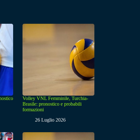
nostico
Volley VNL Femminile, Turchia-
Brasile: pronostico e probabili
formazioni
26 Luglio 2026