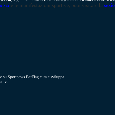
o sci
e le manifestazioni sportive, puoi visitare la
sezi
he su Sportnews.BetFlag cura e sviluppa
rtiva.