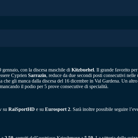
9 gennaio, con la discesa maschile di
Kitzbuehel
. Il grande favorito pe
 essere Cyprien
Sarrazin
, reduce da due secondi posti consecutivi nelle u
oria che gli manca dalla discesa del 16 dicembre in Val Gardena. Un altro
, mancando il podio per 5 prove consecutive di specialità.
tv su
RaiSportHD
e su
Eurosport 2
. Sarà inoltre possibile seguire l’e
i a
2.50
, seguiti dall’austriaco Kriechmayr a
5.50
. La vittoria dello sviz