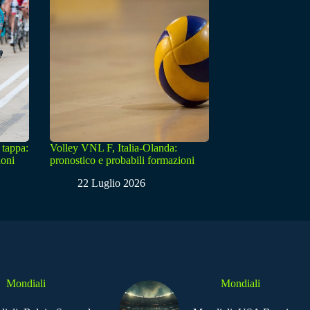
 tappa:
Volley VNL F, Italia-Olanda:
ioni
pronostico e probabili formazioni
22 Luglio 2026
Mondiali
Mondiali