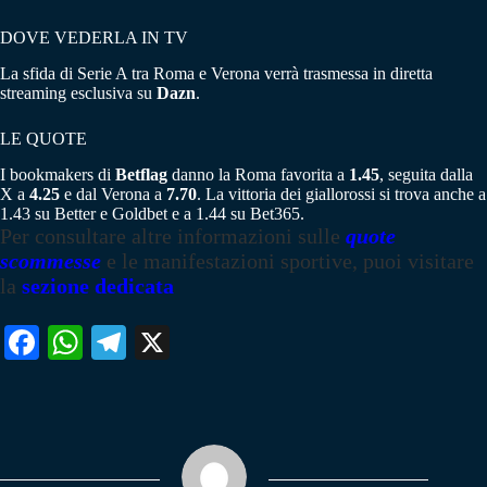
DOVE VEDERLA IN TV
La sfida di Serie A tra Roma e Verona verrà trasmessa in diretta
streaming esclusiva su
Dazn
.
LE QUOTE
I bookmakers di
Betflag
danno la Roma favorita a
1.45
, seguita dalla
X a
4.25
e dal Verona a
7.70
. La vittoria dei giallorossi si trova anche a
1.43 su Better e Goldbet e a 1.44 su Bet365.
Per consultare altre informazioni sulle
quote
scommesse
e le manifestazioni sportive, puoi visitare
la
sezione dedicata
Fa
W
Te
X
ce
ha
le
bo
ts
gr
ok
A
a
pp
m