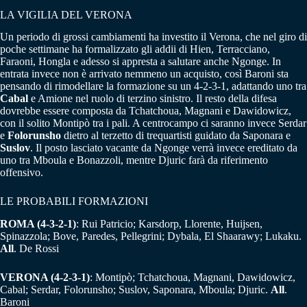
LA VIGILIA DEL VERONA
Un periodo di grossi cambiamenti ha investito il Verona, che nel giro di
poche settimane ha formalizzato gli addii di Hien, Terracciano,
Faraoni, Hongla e adesso si appresta a salutare anche Ngonge. In
entrata invece non è arrivato nemmeno un acquisto, così Baroni sta
pensando di rimodellare la formazione su un 4-2-3-1, adattando uno tra
Cabal
e Amione nel ruolo di terzino sinistro. Il resto della difesa
dovrebbe essere composta da Tchatchoua, Magnani e Dawidowicz,
con il solito Montipò tra i pali. A centrocampo ci saranno invece Serdar
e
Folorunsho
dietro al terzetto di trequartisti guidato da Saponara e
Suslov
. Il posto lasciato vacante da Ngonge verrà invece ereditato da
uno tra Mboula e Bonazzoli, mentre Djuric farà da riferimento
offensivo.
LE PROBABILI FORMAZIONI
ROMA (4-3-2-1)
: Rui Patricio; Karsdorp, Llorente, Huijsen,
Spinazzola; Bove, Paredes, Pellegrini; Dybala, El Shaarawy; Lukaku.
All
. De Rossi
VERONA (4-2-3-1)
: Montipò; Tchatchoua, Magnani, Dawidowicz,
Cabal; Serdar, Folorunsho; Suslov, Saponara, Mboula; Djuric.
All
.
Baroni