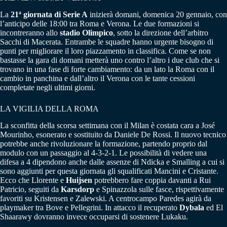
La
21ª giornata di Serie A
inizierà domani, domenica 20 gennaio, con
l’anticipo delle 18:00 tra Roma e Verona. Le due formazioni si
incontreranno allo
stadio Olimpico
, sotto la direzione dell’arbitro
Sacchi di Macerata. Entrambe le squadre hanno urgente bisogno di
punti per migliorare il loro piazzamento in classifica. Come se non
bastasse la gara di domani metterà uno contro l’altro i due club che si
trovano in una fase di forte cambiamento: da un lato la Roma con il
cambio in panchina e dall’altro il Verona con le tante cessioni
completate negli ultimi giorni.
LA VIGILIA DELLA ROMA
La sconfitta della scorsa settimana con il Milan è costata cara a José
Mourinho, esonerato e sostituito da Daniele De Rossi. Il nuovo tecnico
potrebbe anche rivoluzionare la formazione, partendo proprio dal
modulo con un passaggio al 4-3-2-1. Le possibilità di vedere una
difesa a 4 dipendono anche dalle assenze di Ndicka e Smalling a cui si
sono aggiunti per questa giornata gli squalificati Mancini e Cristante.
Ecco che Llorente e
Huijsen
potrebbero fare coppia davanti a Rui
Patricio, seguiti da
Karsdorp
e Spinazzola sulle fasce, rispettivamente
favoriti su Kristensen e Zalewski. A centrocampo Paredes agirà da
playmaker tra Bove e Pellegrini. In attacco il recuperato
Dybala
ed El
Shaarawy dovranno invece occuparsi di sostenere Lukaku.