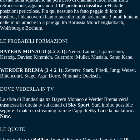
retrocessione, agganciando il
14° posto in classifica
a +6 dalle
posizioni pericolose. Fin qui nessuno ha fatto peggio di loro in
trasferta, i biancoverdi hanno raccolto infatti solamente 3 punti lontano
dalle mura amiche in 3 pareggi tra Borussia Monchengladbach,
Wolfsburg e Bochum.
LE PROBABILI FORMAZIONI
BAYERN MONACO (4-2-3-1):
Neuer; Laimer, Upamecano,
Kratzig, Davies; Kimmich, Guerreiro; Muller, Musiala, Sane; Kane.
WERDER BREMA (3-4-2-1):
Zetterer; Stark, Friedl, Jung; Weiser,
Bittencourt, Stage, Agu; Borre, Njinmah; Ducksch.
DOVE VEDERLA IN TV
La sfida di Bundesliga tra Bayern Monaco e Werder Brema verrà
trasmessa in diretta tv sui canali di
Sky Sport
. Sarà inoltre possibile
seguire il match in streaming tramite l’app di
Sky Go
e la piattaforma
Now
.
LE QUOTE
I bookmakers di
Betflag
danno il Bayern Monaco favorito a
1.10
,