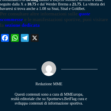
seguito dalla X a
10.75
e dal Werder Brema a
21.75
. La vittoria dei
bavaresi si trova anche a 1.08 su Snai, Sisal e Goldbet.
Per consultare altre informazioni sulle
quote
scommesse
e le manifestazioni sportive, puoi visitare
la
sezione dedicata
Fa
W
Te
X
ce
ha
le
bo
ts
gr
ok
A
a
pp
m
Redazione MME
Questi contenuti sono a cura di MMEuropa,
realtà editoriale che su Sportnews.BetFlag cura e
sviluppa contenuti di informazione sportiva.