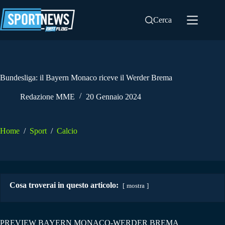
Salta
al
Cerca
contenuto
Bundesliga: il Bayern Monaco riceve il Werder Brema
Redazione MME
20 Gennaio 2024
Home
/
Sport
/
Calcio
Cosa troverai in questo articolo:
mostra
PREVIEW BAYERN MONACO-WERDER BREMA