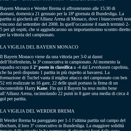
Bayern Monaco e Werder Brema si affronteranno alle 15:30 di
domani, domenica 21 gennaio per la 18ª giornata di Bundesliga. La
partita si giocherà all’Allianz Arena di Monaco, dove i biancoverdi non
vincono dal settembre del 2008. In quell’occasione il match terminò 2-
5 per gli ospiti, che si aggiudicarono un importantissimo scontro diretto
per la vittoria del campionato.
LA VIGILIA DEL BAYERN MONACO
Il Bayern Monaco viene da una vittoria per 3-0 ai danni
dell’Hoffenheim, la 3ª consecutiva in campionato. Al momento la
squadra occupa il
2° posto in classifica
a -4 dal Leverkusen capolista,
che ha però disputato 1 partita in più rispetto ai bavaresi. La
formazione di Tuchel vanta il miglior attacco del campionato con ben
52 reti realizzate in 16 gare, 22 delle quali portano la firma di un
incontenibile Harry
Kane
. Fin qui il Bayern ha reso molto bene
all’Allianz Arena, racimolando 22 punti in 8 gare una media di circa 4
gol per partita.
LA VIGILIA DEL WERDER BREMA
Il Werder Brema ha pareggiato per 1-1 l’ultima partita sul campo del
Bochum, il loro 3° consecutivo in Bundesliga. La maggiore solidità
trovata dalla squadra le ha permesso di chiamarsi fuori dalla zona