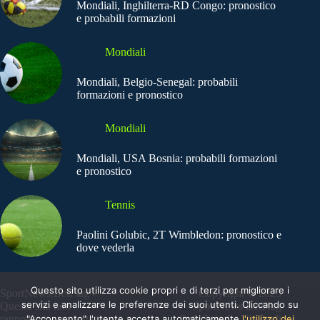
Mondiali, Inghilterra-RD Congo: pronostico
e probabili formazioni
Mondiali
Mondiali, Belgio-Senegal: probabili
formazioni e pronostico
Mondiali
Mondiali, USA Bosnia: probabili formazioni
e pronostico
Tennis
Paolini Golubic, 2T Wimbledon: pronostico e
dove vederla
Questo sito utilizza cookie propri e di terzi per migliorare i
SportNews.BetFlag -
Copyright © 2025
servizi e analizzare le preferenze dei suoi utenti. Cliccando su
Questo sito non
SportNews BetFlag
"Acconsento" l'utente accetta automaticamente
l'utilizzo dei
rappresenta una testata
Sede Legale: Via degli