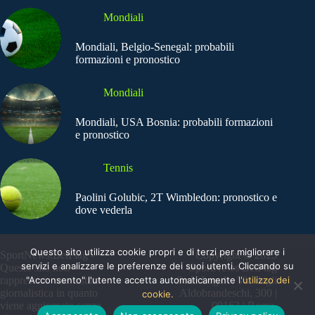
Mondiali
Mondiali, Belgio-Senegal: probabili
formazioni e pronostico
Mondiali
Mondiali, USA Bosnia: probabili formazioni
e pronostico
Tennis
Paolini Golubic, 2T Wimbledon: pronostico e
dove vederla
Questo sito utilizza cookie propri e di terzi per migliorare i
SportNews.BetFlag -
Copyright © 2025
servizi e analizzare le preferenze dei suoi utenti. Cliccando su
Questo sito non
SportNews BetFlag
"Acconsento" l'utente accetta automaticamente
l'utilizzo dei
rappresenta una testata
Sede Legale: Via degli
giornalistica in quanto
Aldobrandeschi, 300 |
cookie.
viene aggiornato senza
00163 | Roma