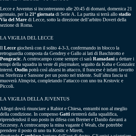
Lecce e Juventus si incontreranno alle 20:45 di domani, domenica 21
gennaio, per la
21ª giornata
di Serie A. La partita si terrà allo
stadio
Via del Mare
di Lecce, sotto la direzione dell’arbitro Doveri della
sezione di Roma.
LA VIGILIA DEL LECCE
Il
Lecce
giocherà con il solito 4-3-3, confermando in blocco la
retroguardia composta da Gendrey e Gallo ai lati di Baschirotto e
Pongracic
. A centrocampo come sempre ci sarà
Ramadani
a dettare i
tempi della squadra in veste di playmaker, seguito da Kaba e Gonzalez
interni.
Oudin
potrà così alzarsi in attacco, il francese è infatti favorito
su Strefezza e Sansone per un posto nel tridente. Sull’altra fascia si
muoverà Almqvist, completando l’attacco con uno tra Krstovic e
Piccoli.
LA VIGILIA DELLA JUVENTUS
Allegri dovrà rinunciare a Rabiot e Chiesa, entrambi non al meglio
della condizione. In compenso
Gatti
rientrerà dalla squalifica,
riprendendosi il suo posto in difesa con Bremer e Danilo davanti a
Szczesny. A centrocampo la mina vagante è Weah, che potrebbe
prendere il posto di uno tra Kostic e Miretti,
dirottando
Cambiaso
lontano dall’out di destra. Gli unici a viaggiare