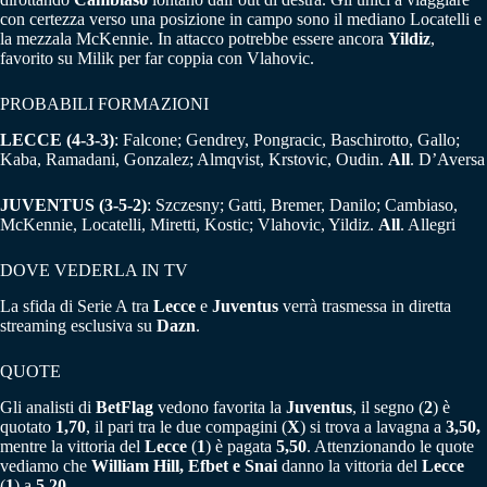
con certezza verso una posizione in campo sono il mediano Locatelli e
la mezzala McKennie. In attacco potrebbe essere ancora
Yildiz
,
favorito su Milik per far coppia con Vlahovic.
PROBABILI FORMAZIONI
LECCE (4-3-3)
: Falcone; Gendrey, Pongracic, Baschirotto, Gallo;
Kaba, Ramadani, Gonzalez; Almqvist, Krstovic, Oudin.
All
. D’Aversa
JUVENTUS (3-5-2)
: Szczesny; Gatti, Bremer, Danilo; Cambiaso,
McKennie, Locatelli, Miretti, Kostic; Vlahovic, Yildiz.
All
. Allegri
DOVE VEDERLA IN TV
La sfida di Serie A tra
Lecce
e
Juventus
verrà trasmessa in diretta
streaming esclusiva su
Dazn
.
QUOTE
Gli analisti di
BetFlag
vedono favorita la
Juventus
, il segno (
2
) è
quotato
1,70
, il pari tra le due compagini (
X
) si trova a lavagna a
3,50,
mentre la vittoria del
Lecce
(
1
) è pagata
5,50
. Attenzionando le quote
vediamo che
William Hill, Efbet e Snai
danno la vittoria del
Lecce
(
1
) a
5,20
.