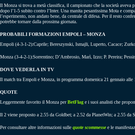
Il Monza si trova a metà classifica, il campionato che la società aveva
dopo l’1-5 subito contro l’Inter. Una manita pesantissima Mota e compag
l’esperimento, non andato bene, da centrale di difesa. Per il resto conf
potrebbe tornare dalla prossima giornata.
PROBABILI FORMAZIONI EMPOLI – MONZA
Empoli (4-3-1-2):Caprile; Bereszynski, Ismajli, Luperto, Cacace; Zurk
Monza (3-4-2-1):Sorrentino; D’Ambrosio, Marì, Izzo; P. Pereira; Pessin
DOVE VEDERLA IN TV
Il match tra Empoli e Monza, in programma domenica 21 gennaio alle
QUOTE
Leggermente favorito il Monza per
BetFlag
e i suoi analisti che propon
Il 2 viene proposto a 2.55 da Goldbet; a 2.52 da PlanetWin; a 2.55 da S
Per consultare altre informazioni sulle
quote scommesse
e le manifestaz