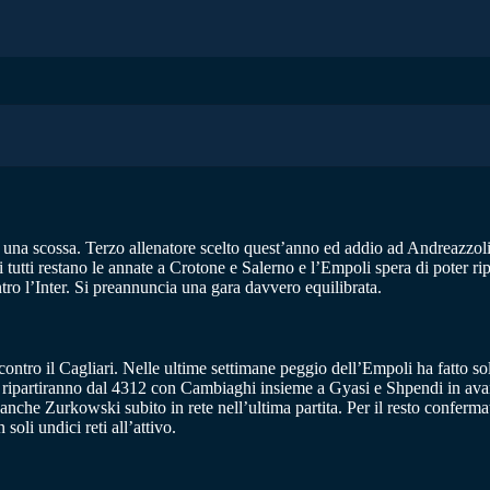
i una scossa. Terzo allenatore scelto quest’anno ed addio ad Andreazzoli
 tutti restano le annate a Crotone e Salerno e l’Empoli spera di poter rip
tro l’Inter. Si preannuncia una gara davvero equilibrata.
 contro il Cagliari. Nelle ultime settimane peggio dell’Empoli ha fatto s
tti, ripartiranno dal 4312 con Cambiaghi insieme a Gyasi e Shpendi in a
anche Zurkowski subito in rete nell’ultima partita. Per il resto confermat
oli undici reti all’attivo.