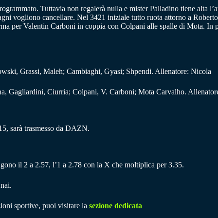
 programmato. Tuttavia non regalerà nulla e mister Palladino tiene alta 
ni vogliono cancellare. Nel 3421 iniziale tutto ruota attorno a Roberto
erma per Valentin Carboni in coppia con Colpani alle spalle di Mota. In 
owski, Grassi, Maleh; Cambiaghi, Gyasi; Shpendi. Allenatore: Nicola
a, Gagliardini, Ciurria; Colpani, V. Carboni; Mota Carvalho. Allenator
 15, sarà trasmesso da DAZN.
gono il 2 a 2.57, l’1 a 2.78 con la X che moltiplica per 3.35.
nai.
ioni sportive, puoi visitare la
sezione dedicata