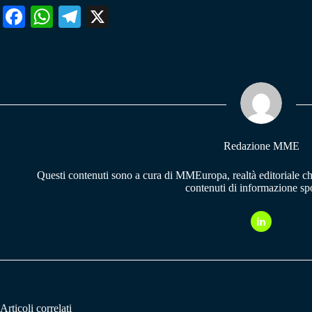
Fa
W
Te
X
ce
ha
le
bo
ts
gr
ok
A
a
pp
m
Redazione MME
Questi contenuti sono a cura di MMEuropa, realtà editoriale c
contenuti di informazione spo
Articoli correlati