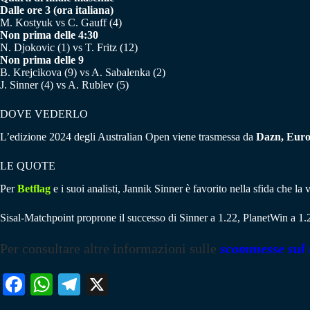
Dalle ore 3 (ora italiana)
M. Kostyuk vs C. Gauff (4)
Non prima delle 4:30
N. Djokovic (1) vs T. Fritz (12)
Non prima delle 9
B. Krejcikova (9) vs A. Sabalenka (2)
J. Sinner (4) vs A. Rublev (5)
DOVE VEDERLO
L’edizione 2024 degli Australian Open viene trasmessa da
Dazn, Euros
LE QUOTE
Per
Betflag
e i suoi analisti, Jannik Sinner è favorito nella sfida che l
Sisal-Matchpoint proprone il successo di Sinner a 1.22, PlanetWin a 1.
Per consultare altre informazioni sulle
scommesse sul 
Fa
W
Te
X
ce
ha
le