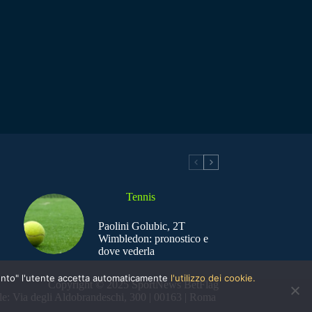
Tennis
Paolini Golubic, 2T
Wimbledon: pronostico e
dove vederla
nsento" l'utente accetta automaticamente
l'utilizzo dei cookie.
Copyright © 2025 SportNews BetFlag
e: Via degli Aldobrandeschi, 300 | 00163 | Roma