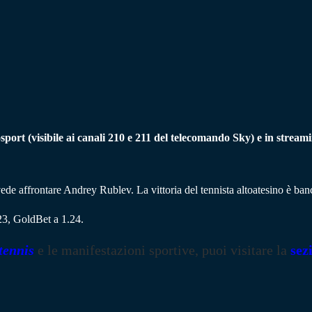
port (visibile ai canali 210 e 211 del telecomando Sky) e in stre
a vede affrontare Andrey Rublev. La vittoria del tennista altoatesino è b
23, GoldBet a 1.24.
tennis
e le manifestazioni sportive, puoi visitare la
sez