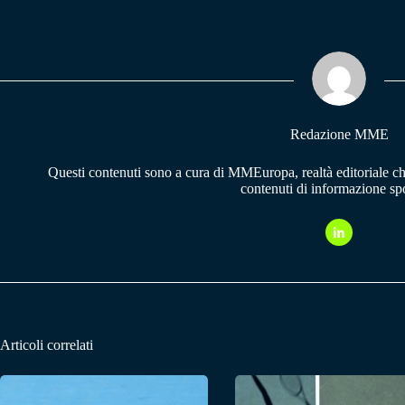
bo
ts
gr
ok
A
a
pp
m
Redazione MME
Questi contenuti sono a cura di MMEuropa, realtà editoriale c
contenuti di informazione spo
Articoli correlati