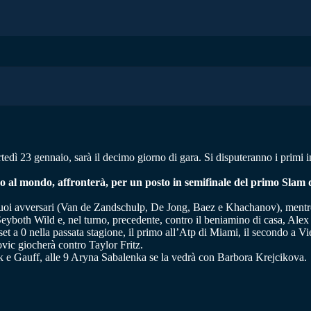
 23 gennaio, sarà il decimo giorno di gara. Si disputeranno i primi incon
o al mondo, affronterà, per un posto in semifinale del primo Slam 
suoi avversari (Van de Zandschulp, De Jong, Baez e Khachanov), mentre
o Seyboth Wild e, nel turno, precedente, contro il beniamino di casa, Ale
set a 0 nella passata stagione, il primo all’Atp di Miami, il secondo a V
ic giocherà contro Taylor Fritz.
yuk e Gauff, alle 9 Aryna Sabalenka se la vedrà con Barbora Krejcikova.