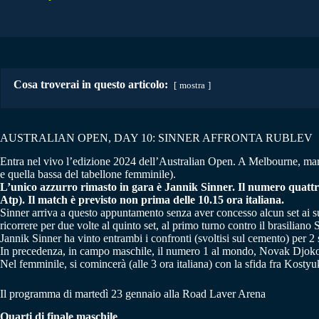
Cosa troverai in questo articolo:
mostra
AUSTRALIAN OPEN, DAY 10: SINNER AFFRONTA RUBLEV
Entra nel vivo l’edizione 2024 dell’Australian Open. A Melbourne, martedì
e quella bassa del tabellone femminile).
L’unico azzurro rimasto in gara è Jannik Sinner. Il numero quattr
Atp). Il match è previsto non prima delle 10.15 ora italiana.
Sinner arriva a questo appuntamento senza aver concesso alcun set ai 
ricorrere per due volte al quinto set, al primo turno contro il brasilian
Jannik Sinner ha vinto entrambi i confronti (svoltisi sul cemento) per 2 
In precedenza, in campo maschile, il numero 1 al mondo, Novak Djokov
Nel femminile, si comincerà (alle 3 ora italiana) con la sfida fra Kost
Il programma di martedì 23 gennaio alla Road Laver Arena
Quarti di finale maschile