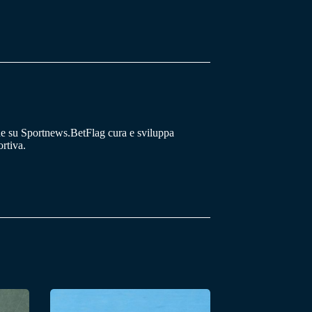
he su Sportnews.BetFlag cura e sviluppa
rtiva.