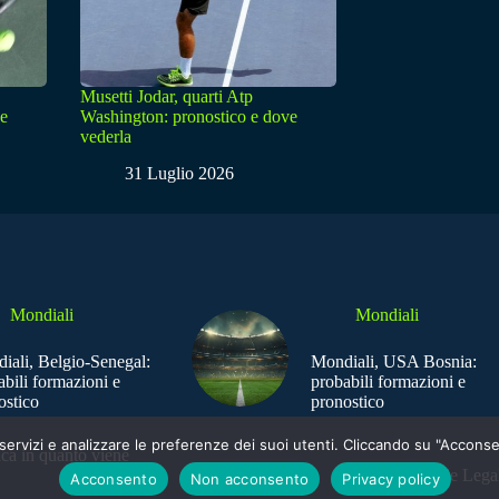
Musetti Jodar, quarti Atp
ve
Washington: pronostico e dove
vederla
31 Luglio 2026
Mondiali
Mondiali
iali, Belgio-Senegal:
Mondiali, USA Bosnia:
abili formazioni e
probabili formazioni e
ostico
pronostico
e i servizi e analizzare le preferenze dei suoi utenti. Cliccando su "Acco
ica in quanto viene
Sede Legal
Acconsento
Non acconsento
Privacy policy