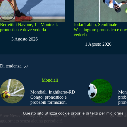
Berrettini Navone, 1T Montreal:
Jodar Tabilo, Semifinale
pronostico e dove vederla
Washington: pronostico e do
vederla
3 Agosto 2026
1 Agosto 2026
Di tendenza
Mondiali
Mondiali, Inghilterra-RD
Mond
Congo: pronostico e
prob
probabili formazioni
pron
Questo sito utilizza cookie propri e di terzi per migliorar
SportNews.BetFlag - Questo sito non rappresenta una testata giornalist
aggiornato senza alcuna periodicità