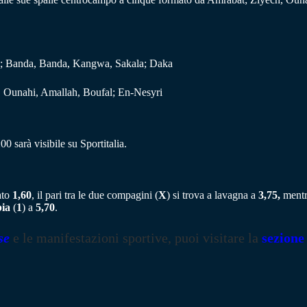
 Banda, Banda, Kangwa, Sakala; Daka
, Ounahi, Amallah, Boufal; En-Nesyri
 sarà visibile su Sportitalia.
ato
1,60
, il pari tra le due compagini (
X
) si trova a lavagna a
3,75,
mentre
ia
(
1
) a
5,70
.
se
e le manifestazioni sportive, puoi visitare la
sezione