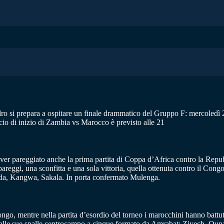
dro si prepara a ospitare un finale drammatico del Gruppo F: mercoledì 
calcio di inizio di Zambia vs Marocco è previsto alle 21
ver pareggiato anche la prima partita di Coppa d’Africa contro la Repub
pareggi, una sconfitta e una sola vittoria, quella ottenuta contro il Co
nda, Kangwa, Sakala. In porta confermato Mulenga.
ngo, mentre nella partita d’esordio del torneo i marocchini hanno battut
, alle sue spalle centrocampo a cinque formato da Amrabat; Ziyech, Oun