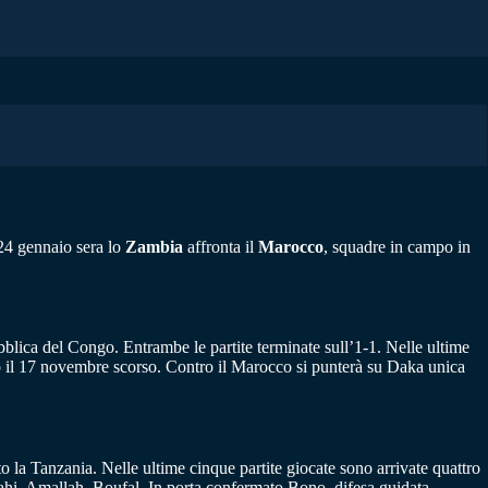
24 gennaio sera lo
Zambia
affronta il
Marocco
, squadre in campo in
blica del Congo. Entrambe le partite terminate sull’1-1. Nelle ultime
ngo il 17 novembre scorso. Contro il Marocco si punterà su Daka unica
o la Tanzania. Nelle ultime cinque partite giocate sono arrivate quattro
ahi, Amallah, Boufal. In porta confermato Bono, difesa guidata