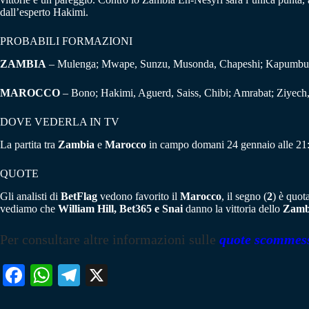
dall’esperto Hakimi.
PROBABILI FORMAZIONI
ZAMBIA
– Mulenga; Mwape, Sunzu, Musonda, Chapeshi; Kapumbu;
MAROCCO
– Bono; Hakimi, Aguerd, Saiss, Chibi; Amrabat; Ziyech
DOVE VEDERLA IN TV
La partita tra
Zambia
e
Marocco
in campo domani 24 gennaio alle 21:00
QUOTE
Gli analisti di
BetFlag
vedono favorito il
Marocco
, il segno (
2
) è quot
vediamo che
William Hill, Bet365 e Snai
danno la vittoria dello
Zamb
Per consultare altre informazioni sulle
quote scommes
Fa
W
Te
X
ce
ha
le