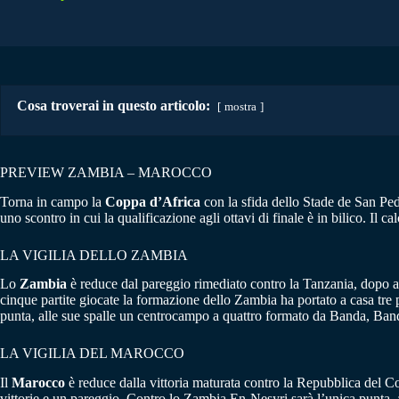
Cosa troverai in questo articolo:
mostra
PREVIEW ZAMBIA – MAROCCO
Torna in campo la
Coppa d’Africa
con la sfida dello Stade de San Pe
uno scontro in cui la qualificazione agli ottavi di finale è in bilico. Il 
LA VIGILIA DELLO ZAMBIA
Lo
Zambia
è reduce dal pareggio rimediato contro la Tanzania, dopo a
cinque partite giocate la formazione dello Zambia ha portato a casa tre 
punta, alle sue spalle un centrocampo a quattro formato da Banda, Ba
LA VIGILIA DEL MAROCCO
Il
Marocco
è reduce dalla vittoria maturata contro la Repubblica del Co
vittorie e un pareggio. Contro lo Zambia En-Nesyri sarà l’unica punta