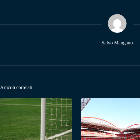
bo
ts
gr
ok
A
a
pp
m
Salvo Mangano
Articoli correlati