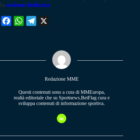
la
sezione dedicata
Fa
W
Te
X
ce
ha
le
bo
ts
gr
ok
A
a
pp
m
Redazione MME
Questi contenuti sono a cura di MMEuropa,
realtà editoriale che su Sportnews.BetFlag cura e
sviluppa contenuti di informazione sportiva.