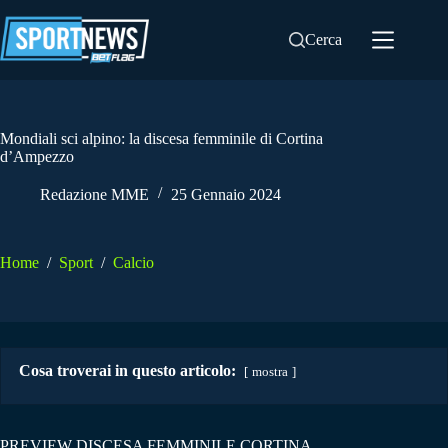
Salta
al
Cerca
contenuto
Mondiali sci alpino: la discesa femminile di Cortina
d’Ampezzo
Redazione MME
25 Gennaio 2024
Home
/
Sport
/
Calcio
Cosa troverai in questo articolo:
mostra
PREVIEW DISCESA FEMMINILE CORTINA