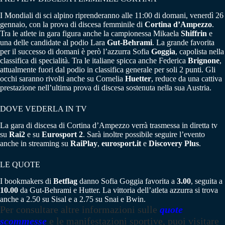
I Mondiali di sci alpino riprenderanno alle 11:00 di domani, venerdì 26
gennaio, con la prova di discesa femminile di
Cortina d’Ampezzo
.
Tra le atlete in gara figura anche la campionessa Mikaela
Shiffrin
e
una delle candidate al podio Lara
Gut-Behrami
. La grande favorita
per il successo di domani è però l’azzurra Sofia
Goggia
, capolista nella
classifica di specialità. Tra le italiane spicca anche Federica
Brignone
,
attualmente fuori dal podio in classifica generale per soli 2 punti. Gli
occhi saranno rivolti anche su Cornelia
Huetter
, reduce da una cattiva
prestazione nell’ultima prova di discesa sostenuta nella sua Austria.
DOVE VEDERLA IN TV
La gara di discesa di Cortina d’Ampezzo verrà trasmessa in diretta tv
su
Rai2
e su
Eurosport 2
. Sarà inoltre possibile seguire l’evento
anche in streaming su
RaiPlay
,
eurosport.it
e
Discovery Plus
.
LE QUOTE
I bookmakers di
Betflag
danno Sofia Goggia favorita a
3.00
, seguita a
10.00
da Gut-Behrami e Hutter. La vittoria dell’atleta azzurra si trova
anche a 2.50 su Sisal e a 2.75 su Snai e Bwin.
Per consultare altre informazioni sulle
quote
scommesse
e le manifestazioni sportive, puoi visitare