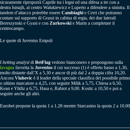
sicuramente riproporrà Caprile tra i legni ed una difesa a tre con a
destra Ismajli, al centro Walukiewicz e Luperto a difendere a sinistra. Il
tandem d’attacco potrebbe essere
Cambiaghi
e Cerri che potranno
contare sul supporto di Grassi in cabina di regia, dei due laterali
Bereszynski e Gyasi e con
Zurkowski
e Marin a completare il
centrocampo.
Le quote di Juventus Empoli
I
betting analyst
di
BetFlag
vedono bianconero e propongono sulla
lavagna
favorita la
Juventus
il cui successo (1) è offerto basso a 1,30,
molto distante dall’X a 5,30 e ancor di più dal 2 a doppia cifra 10,20.
Ancora
Vlahovic
è il leader della speciale classifica del possibile primo
o ultimo marcatore a 4,25, con seguire Milik a 5,75, Chiesa a 6,50,
Kean e Yildiz a 6,75, Hasa e, Rabiot a 9,00. Kostic a 10,50 e poi a
seguire anche gli altri.
Eurobet propone la quota 1 a 1.28 mentre Starcasino la quota 2 a 10.00