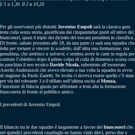
L’1 a 1,30. Il 2 a 10,20
Per gli osservatori più distratti
Juventus Empoli
sarà la classica gara
testa coda senza storia, giustificata dai cinquantadue punti all’attivo dei
bianconeri, quasi il triplo dei diciotto dei toscani penultimi in classifica.
Di fronte, sabato prossimo alle 18, da una parte ci sarà una squadra che
lotta per tornare a vincere lo scudetto
, dall’altra una formazione, ora
penultima, che
ambisce a
salvarsi
, e sembra avere le carte in regola per
centrare l’obiettivo dopo il primo colpo di coda di domenica scorsa con
in panchina il neo tecnico
Davide Nicola,
subentrato all’esonerato
Aurelio Andreazzoli che aveva rilevato a sua volta la squadra in avvio
di stagione da Paolo Zanetti. Se svolta ci doveva essere quella c’è stata
per via del roboante 3 a 0 rifilato nell’ultima uscita al
Monza,
l’iniezione di fiducia giusta per affrontare a testa alta la formazione
bianconera di fronte al pubblico amico.
I precedenti di Juventus Empoli
Il bilancio tra le due squadre è largamente a favore dei
bianconeri
che
nei quindici precedenti casalinghi ne hanno vinto dieci, perso due e