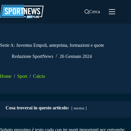
Salta
al
Cerca
contenuto
Serie A: Juventus Empoli, anteprima, formazioni e quote
Redazione SportNews
26 Gennaio 2024
Home
/
Sport
/
Calcio
Cosa troverai in questo articolo:
mostra
Sabato prossimo è testa coda con tre punti importanti per entrambe.