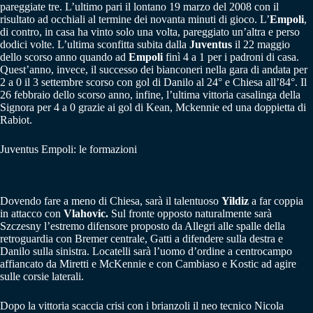
pareggiate tre. L’ultimo pari il lontano 19 marzo del 2008 con il
risultato ad occhiali al termine dei novanta minuti di gioco. L’
Empoli
,
di contro, in casa ha vinto solo una volta, pareggiato un’altra e perso
dodici volte. L’ultima sconfitta subita dalla
Juventus
il 22 maggio
dello scorso anno quando ad
Empoli
finì 4 a 1 per i padroni di casa.
Quest’anno, invece, il successo dei bianconeri nella gara di andata per
2 a 0 il 3 settembre scorso con gol di Danilo al 24° e Chiesa all’84°. Il
26 febbraio dello scorso anno, infine, l’ultima vittoria casalinga della
Signora per 4 a 0 grazie ai gol di Kean, Mckennie ed una doppietta di
Rabiot.
Juventus Empoli: le formazioni
Dovendo fare a meno di Chiesa, sarà il talentuoso
Yildiz
a far coppia
in attacco con
Vlahovic.
Sul fronte opposto naturalmente sarà
Szczesny l’estremo difensore proposto da Allegri alle spalle della
retroguardia con Bremer centrale, Gatti a difendere sulla destra e
Danilo sulla sinistra. Locatelli sarà l’uomo d’ordine a centrocampo
affiancato da Miretti e McKennie e con Cambiaso e Kostic ad agire
sulle corsie laterali.
Dopo la vittoria scaccia crisi con i brianzoli il neo tecnico Nicola