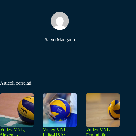
bo
ts
gr
ok
A
a
pp
m
Salvo Mangano
Articoli correlati
Volley VNL,
Volley VNL,
Volley VNL
Slovenia-
Italia-USA:
Femminile,