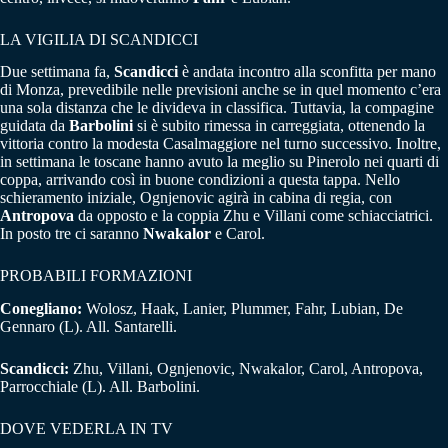
LA VIGILIA DI SCANDICCI
Due settimana fa,
Scandicci
è andata incontro alla sconfitta per mano
di Monza, prevedibile nelle previsioni anche se in quel momento c’era
una sola distanza che le divideva in classifica. Tuttavia, la compagine
guidata da
Barbolini
si è subito rimessa in carreggiata, ottenendo la
vittoria contro la modesta Casalmaggiore nel turno successivo. Inoltre,
in settimana le toscane hanno avuto la meglio su Pinerolo nei quarti di
coppa, arrivando così in buone condizioni a questa tappa. Nello
schieramento iniziale, Ognjenovic agirà in cabina di regia, con
Antropova
da opposto e la coppia Zhu e Villani come schiacciatrici.
In posto tre ci saranno
Nwakalor
e Carol.
PROBABILI FORMAZIONI
Conegliano:
Wolosz, Haak, Lanier, Plummer, Fahr, Lubian, De
Gennaro (L). All. Santarelli.
Scandicci:
Zhu, Villani, Ognjenovic, Nwakalor, Carol, Antropova,
Parrocchiale (L). All. Barbolini.
DOVE VEDERLA IN TV