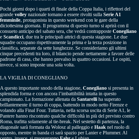
Pochi giorni dopo i quarti di finale della Coppa Italia, i riflettori del
grande
volley
nazionale tornano a essere rivolti sulla
Serie A1
femminile
, protagonista in questo weekend con le gare della
diciottesima giornata. Il programma di questo turno si aprirà con il
consueto anticipo del sabato sera, che vedrà contrapposte
Conegliano
e
Scandicci
, due tra le principali attrici di questa stagione. Le due
squadre occupano rispettivamente la prima e la terza posizione in
classifica, separate da sette lunghezze. Se consideriamo gli ultimi
cinque precedenti tra loro, il bilancio pende nettamente a favore delle
padrone di casa, che hanno prevalso in quattro occasioni. Le ospiti,
invece, si sono imposte una sola volta.
LA VIGILIA DI CONEGLIANO
A questo importante snodo della stagione,
Conegliano
si presenta in
splendida forma e con ancora l’imbattibilità intatta in questo
campionato. La formazione allenata da
Santarelli
ha superato
brillantemente il turno di coppa, battendo in modo netto Firenze e
volando alla Final Four. Tuttavia, nella scorsa uscita di Serie A1, le
Pantere hanno riscontrato qualche difficoltà in più del previsto contro
Roma, trafitta solamente al tie-break. Nel sestetto di partenza, la
diagonale sarà formata da Wolosz al palleggio e
Haak
nel ruolo di
opposto, mentre in banda ci sarà spazio per Lanier e Plummer. Al
centro, invece, si muoveranno
Fahr
e Lubian.