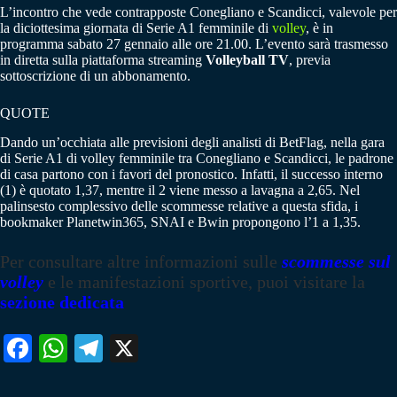
L’incontro che vede contrapposte Conegliano e Scandicci, valevole per
la diciottesima giornata di Serie A1 femminile di
volley
, è in
programma sabato 27 gennaio alle ore 21.00. L’evento sarà trasmesso
in diretta sulla piattaforma streaming
Volleyball TV
, previa
sottoscrizione di un abbonamento.
QUOTE
Dando un’occhiata alle previsioni degli analisti di BetFlag, nella gara
di Serie A1 di volley femminile tra Conegliano e Scandicci, le padrone
di casa partono con i favori del pronostico. Infatti, il successo interno
(1) è quotato 1,37, mentre il 2 viene messo a lavagna a 2,65. Nel
palinsesto complessivo delle scommesse relative a questa sfida, i
bookmaker Planetwin365, SNAI e Bwin propongono l’1 a 1,35.
Per consultare altre informazioni sulle
scommesse sul
volley
e le manifestazioni sportive, puoi visitare la
sezione dedicata
Fa
W
Te
X
ce
ha
le