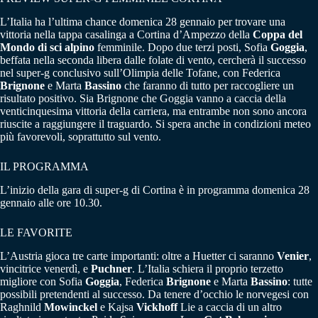
L’Italia ha l’ultima chance domenica 28 gennaio per trovare una
vittoria nella tappa casalinga a Cortina d’Ampezzo della
Coppa del
Mondo di sci alpino
femminile. Dopo due terzi posti, Sofia
Goggia
,
beffata nella seconda libera dalle folate di vento, cercherà il successo
nel super-g conclusivo sull’Olimpia delle Tofane, con Federica
Brignone
e Marta
Bassino
che faranno di tutto per raccogliere un
risultato positivo. Sia Brignone che Goggia vanno a caccia della
venticinquesima vittoria della carriera, ma entrambe non sono ancora
riuscite a raggiungere il traguardo. Si spera anche in condizioni meteo
più favorevoli, soprattutto sul vento.
IL PROGRAMMA
L’inizio della gara di super-g di Cortina è in programma domenica 28
gennaio alle ore 10.30.
LE FAVORITE
L’Austria gioca tre carte importanti: oltre a Huetter ci saranno
Venier
,
vincitrice venerdì, e
Puchner
. L’Italia schiera il proprio terzetto
migliore con Sofia
Goggia
, Federica
Brignone
e Marta
Bassino
: tutte
possibili pretendenti al successo. Da tenere d’occhio le norvegesi con
Raghnild
Mowinckel
e Kajsa
Vickhoff
Lie a caccia di un altro