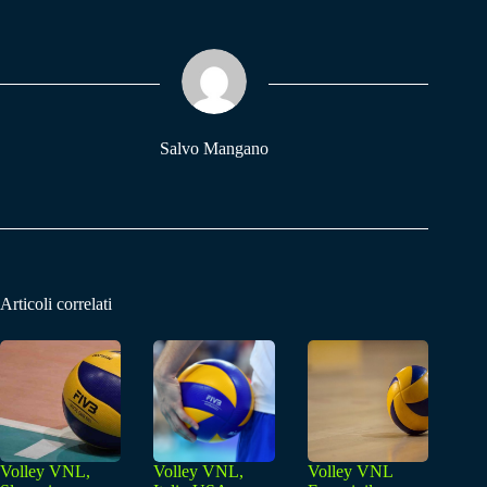
bo
ts
gr
ok
A
a
pp
m
Salvo Mangano
Articoli correlati
Volley VNL,
Volley VNL,
Volley VNL