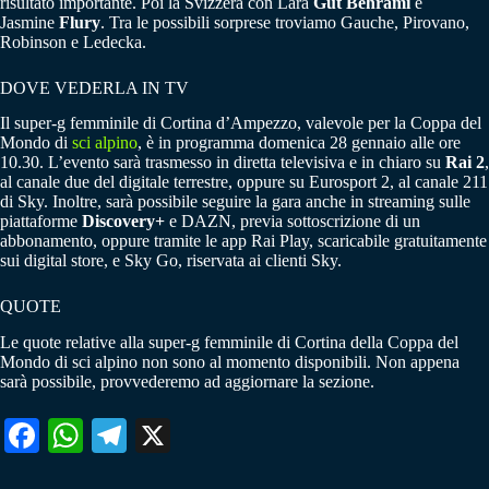
risultato importante. Poi la Svizzera con Lara
Gut
Behrami
e
Jasmine
Flury
. Tra le possibili sorprese troviamo Gauche, Pirovano,
Robinson e Ledecka.
DOVE VEDERLA IN TV
Il super-g femminile di Cortina d’Ampezzo, valevole per la Coppa del
Mondo di
sci alpino
, è in programma domenica 28 gennaio alle ore
10.30. L’evento sarà trasmesso in diretta televisiva e in chiaro su
Rai 2
,
al canale due del digitale terrestre, oppure su Eurosport 2, al canale 211
di Sky. Inoltre, sarà possibile seguire la gara anche in streaming sulle
piattaforme
Discovery+
e DAZN, previa sottoscrizione di un
abbonamento, oppure tramite le app Rai Play, scaricabile gratuitamente
sui digital store, e Sky Go, riservata ai clienti Sky.
QUOTE
Le quote relative alla super-g femminile di Cortina della Coppa del
Mondo di sci alpino non sono al momento disponibili. Non appena
sarà possibile, provvederemo ad aggiornare la sezione.
Fa
W
Te
X
ce
ha
le