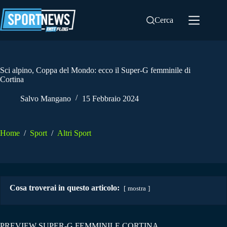
Salta
al
Cerca
contenuto
Sci alpino, Coppa del Mondo: ecco il Super-G femminile di
Cortina
Salvo Mangano
15 Febbraio 2024
Home
/
Sport
/
Altri Sport
Cosa troverai in questo articolo:
mostra
PREVIEW SUPER-G FEMMINILE CORTINA