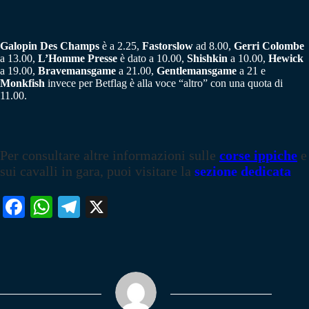
Galopin Des Champs
è a 2.25,
Fastorslow
ad 8.00,
Gerri Colombe
a 13.00,
L’Homme Presse
è dato a 10.00,
Shishkin
a 10.00,
Hewick
a 19.00,
Bravemansgame
a 21.00,
Gentlemansgame
a 21 e
Monkfish
invece per Betflag è alla voce “altro” con una quota di
11.00.
Per consultare altre informazioni sulle
corse ippiche
e
sui cavalli in gara, puoi visitare la
sezione dedicata
Fa
W
Te
X
ce
ha
le
bo
ts
gr
ok
A
a
pp
m