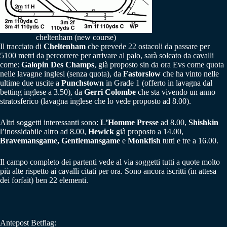
cheltenham (new course)
Il tracciato di
Cheltenham
che prevede 22 ostacoli da passare per
5100 metri da percorrere per arrivare al palo, sarà solcato da cavalli
come:
Galopin Des Champs
, già proposto sin da ora Evs come quota
nelle lavagne inglesi (senza quota), da
Fastorslow
che ha vinto nelle
ultime due uscite a
Punchstown
in Grade 1 (offerto in lavagna dal
betting inglese a 3.50), da
Gerri Colombe
che sta vivendo un anno
stratosferico (lavagna inglese che lo vede proposto ad 8.00).
Altri soggetti interessanti sono:
L’Homme Presse
ad 8.00,
Shishkin
l’inossidabile altro ad 8.00,
Hewick
già proposto a 14.00,
Bravemansgame, Gentlemansgame
e
Monkfish
tutti e tre a 16.00.
Il campo completo dei partenti vede al via soggetti tutti a quote molto
più alte rispetto ai cavalli citati per ora. Sono ancora iscritti (in attesa
dei forfait) ben 22 elementi.
Antepost Betflag: