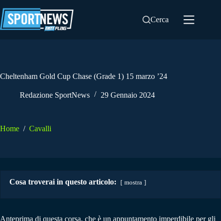
Salta
al
Cerca
contenuto
Cheltenham Gold Cup Chase (Grade 1) 15 marzo ’24
Redazione SportNews
29 Gennaio 2024
Home
/
Cavalli
Cosa troverai in questo articolo:
mostra
Anteprima di questa corsa, che è un appuntamento imperdibile per gli