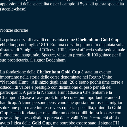
appassionati della specialità e per i campioni 5yo+ di questa specialità
(steeple-chase).
Notizie storiche
La prima corsa di cavalli conosciuta come
Cheltenham Gold Cup
ebbe luogo nel luglio 1819. Era una corsa in piano e fu disputata sulla
distanza di 3 miglia sul “Cleeve Hill”, che si affaccia sulla sede attuale.
Il vincitore inaugurale, Spectre, vinse un premio di 100 ghinee per il
suo proprietario, il signor Bodenham.
La fondazione della
Cheltenham Gold Cup
è stata un evento
importante nella storia delle corse denominate nel Regno Unito
“National Hunt”. All’inizio degli anni ’20 c’erano pochissime corse a
ostacoli di valore e prestigio con distinzione di peso per età dei
partecipanti. A parte la National Hunt Chase a Cheltenham e la
Champion Chase a Liverpool, tutte le corse più importanti erano ad
handicap. Alcune persone pensavano che questa non fosse la miglior
soluzione per creare interesse verso questa specialità, quindi la
Gold
Cup
è stata fondata per ristabilire un certo equilibrio tra le corse con
peso ad hp e peso distinto per età dei cavalli. Non è certo chi abbia
avuto l’idea della
Gold Cup
, ma potrebbe essere stato il signor FH