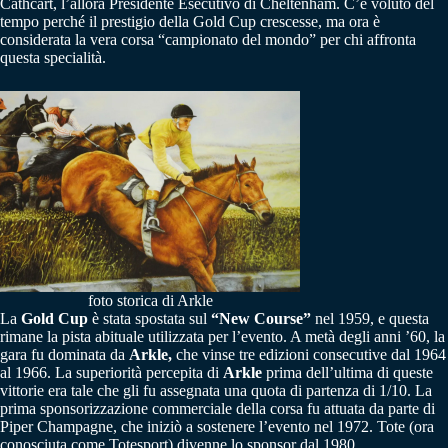
Cathcart, l’allora Presidente Esecutivo di Cheltenham. C’è voluto del
tempo perché il prestigio della Gold Cup crescesse, ma ora è
considerata la vera corsa “campionato del mondo” per chi affronta
questa specialità.
foto storica di Arkle
La
Gold Cup
è stata spostata sul
“New Course”
nel 1959, e questa
rimane la pista abituale utilizzata per l’evento. A metà degli anni ’60, la
gara fu dominata da
Arkle,
che vinse tre edizioni consecutive dal 1964
al 1966. La superiorità percepita di
Arkle
prima dell’ultima di queste
vittorie era tale che gli fu assegnata una quota di partenza di 1/10. La
prima sponsorizzazione commerciale della corsa fu attuata da parte di
Piper Champagne, che iniziò a sostenere l’evento nel 1972. Tote (ora
conosciuta come Totesport) divenne lo sponsor dal 1980.