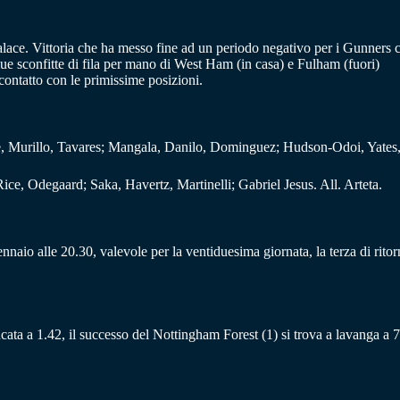
l Palace. Vittoria che ha messo fine ad un periodo negativo per i Gunners
 due sconfitte di fila per mano di West Ham (in casa) e Fulham (fuori)
contatto con le primissime posizioni.
, Murillo, Tavares; Mangala, Danilo, Dominguez; Hudson-Odoi, Yates, 
ce, Odegaard; Saka, Havertz, Martinelli; Gabriel Jesus. All. Arteta.
aio alle 20.30, valevole per la ventiduesima giornata, la terza di ritor
bancata a 1.42, il successo del Nottingham Forest (1) si trova a lavanga a 