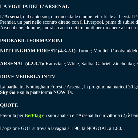
LA VIGILIA DELL’ ARSENAL
L’
Arsenal
, dal canto suo, è reduce dalle cinque reti rifilate al Crysta
Premier, un pari nello scontro diretto con il Liverpool, prima di subire
Arsenal che, dunque, andrà a caccia dei tre punti per rimanere a stretto 
PROBABILI FORMAZIONI
NOTTINGHAM FOREST (4-3-2-1)
: Turner; Montiel, Omobamidele
ARSENAL (4-2-3-1):
Ramsdale; White, Saliba, Gabriel, Zinchenko; Ri
DOVE VEDERLA IN TV
La partita tra Nottingham Forest e Arsenal, in programma martedì 30 genn
Sky Go
e sulla piattaforma
NOW
Tv.
QUOTE
Favorita per
BetFlag
e i suoi analisti è l’Arsenal la cui vittoria (2) è 
L’opzione GOL si trova a lavagna a 1.90, la NOGOAL a 1.80.