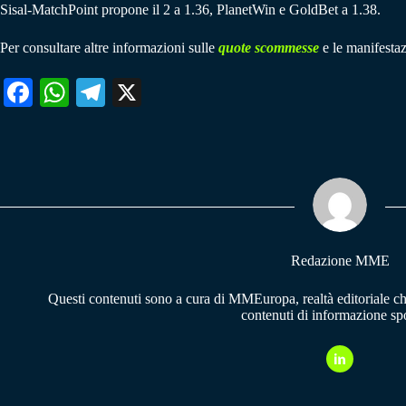
Sisal-MatchPoint propone il 2 a 1.36, PlanetWin e GoldBet a 1.38.
Per consultare altre informazioni sulle
quote scommesse
e le manifestaz
Fa
W
Te
X
ce
ha
le
bo
ts
gr
ok
A
a
pp
m
Redazione MME
Questi contenuti sono a cura di MMEuropa, realtà editoriale c
contenuti di informazione spo