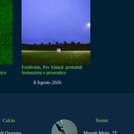
Eredivisie, Psv Sittard: probabili
tico
formazioni e pronostico
8 Agosto 2026
Calcio
Tennis
li Osasuna,
Musetti Mejia, 2T