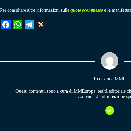
Per consultare altre informazioni sulle
quote scommesse
e le manifestaz
Fa
W
Te
X
ce
ha
le
bo
ts
gr
ok
A
a
pp
m
Redazione MME
Questi contenuti sono a cura di MMEuropa, realtà editoriale c
contenuti di informazione spo