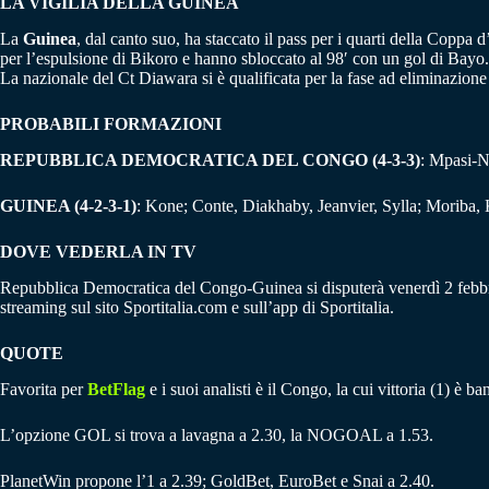
LA VIGILIA DELLA GUINEA
La
Guinea
, dal canto suo, ha staccato il pass per i quarti della Coppa
per l’espulsione di Bikoro e hanno sbloccato al 98′ con un gol di Bayo
La nazionale del Ct Diawara si è qualificata per la fase ad eliminazione d
PROBABILI FORMAZIONI
REPUBBLICA DEMOCRATICA DEL CONGO (4-3-3)
: Mpasi-N
GUINEA (4-2-3-1)
: Kone; Conte, Diakhaby, Jeanvier, Sylla; Moriba,
DOVE VEDERLA IN TV
Repubblica Democratica del Congo-Guinea si disputerà venerdì 2 febbraio 
streaming sul sito Sportitalia.com e sull’app di Sportitalia.
QUOTE
Favorita per
BetFlag
e i suoi analisti è il Congo, la cui vittoria (1) è 
L’opzione GOL si trova a lavagna a 2.30, la NOGOAL a 1.53.
PlanetWin propone l’1 a 2.39; GoldBet, EuroBet e Snai a 2.40.