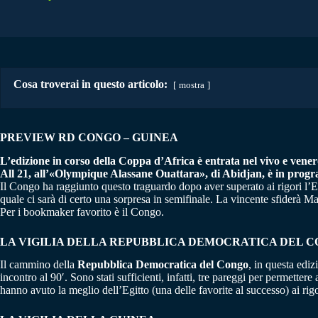
Cosa troverai in questo articolo:
mostra
PREVIEW RD CONGO – GUINEA
L’edizione in corso della Coppa d’Africa è entrata nel vivo e vene
All 21, all’«Olympique Alassane Ouattara», di Abidjan, è in progr
Il Congo ha raggiunto questo traguardo dopo aver superato ai rigori l’Eg
quale ci sarà di certo una sorpresa in semifinale. La vincente sfiderà M
Per i bookmaker favorito è il Congo.
LA VIGILIA DELLA REPUBBLICA DEMOCRATICA DEL 
Il cammino della
Repubblica Democratica del Congo
, in questa ediz
incontro al 90′. Sono stati sufficienti, infatti, tre pareggi per permett
hanno avuto la meglio dell’Egitto (una delle favorite al successo) ai rig