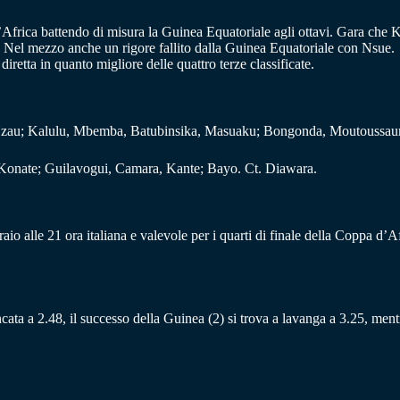
 d’Africa battendo di misura la Guinea Equatoriale agli ottavi. Gara che 
. Nel mezzo anche un rigore fallito dalla Guinea Equatoriale con Nsue.
iretta in quanto migliore delle quattro terze classificate.
zau; Kalulu, Mbemba, Batubinsika, Masuaku; Bongonda, Moutoussaumy
 Konate; Guilavogui, Camara, Kante; Bayo. Ct. Diawara.
alle 21 ora italiana e valevole per i quarti di finale della Coppa d’Afr
bancata a 2.48, il successo della Guinea (2) si trova a lavanga a 3.25, ment