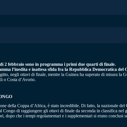
rdì 2 febbraio sono in programma i primi due quarti di finale.
amma l’inedita e inattesa sfida fra la Repubblica Democratica del 
itto, negli ottavi di finale, mentre la Guinea ha superato di misura la G
ali o Costa d’Avorio.
CONGO
ione della Coppa d’Africa, è stato incredibile. Di fatto, la nazionale de
ere al Congo di raggiungere gli ottavi di finale da seconda in classifica 
ori, dopo che i tempi regolamentari e i supplementari si erano conclusi s