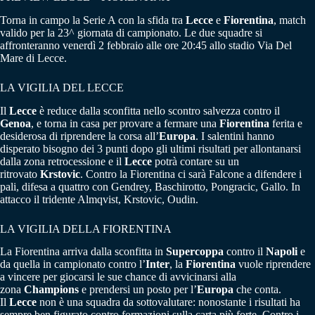
Torna in campo la Serie A con la sfida tra
Lecce
e
Fiorentina
, match
valido per la 23^ giornata di campionato. Le due squadre si
affronteranno venerdì 2 febbraio alle ore 20:45 allo stadio Via Del
Mare di Lecce.
LA VIGILIA DEL LECCE
Il
Lecce
è reduce dalla sconfitta nello scontro salvezza contro il
Genoa
, e torna in casa per provare a fermare una
Fiorentina
ferita e
desiderosa di riprendere la corsa all’
Europa
. I salentini hanno
disperato bisogno dei 3 punti dopo gli ultimi risultati per allontanarsi
dalla zona retrocessione e il
Lecce
potrà contare su un
ritrovato
Krstovic
. Contro la Fiorentina ci sarà Falcone a difendere i
pali, difesa a quattro con Gendrey, Baschirotto, Pongracic, Gallo. In
attacco il tridente Almqvist, Krstovic, Oudin.
LA VIGILIA DELLA FIORENTINA
La Fiorentina arriva dalla sconfitta in
Supercoppa
contro il
Napoli
e
da quella in campionato contro l’
Inter
, la
Fiorentina
vuole riprendere
a vincere per giocarsi le sue chance di avvicinarsi alla
zona
Champions
e prendersi un posto per l’
Europa
che conta.
Il
Lecce
non è una squadra da sottovalutare: nonostante i risultati ha
sempre ben figurato contro formazioni sulla carta più forte. Contro i