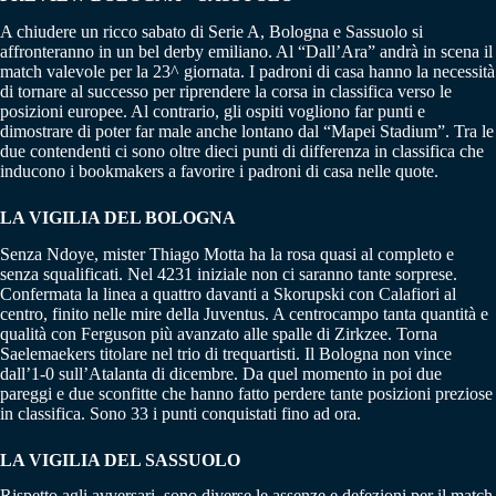
A chiudere un ricco sabato di Serie A, Bologna e Sassuolo si
affronteranno in un bel derby emiliano. Al “Dall’Ara” andrà in scena il
match valevole per la 23^ giornata. I padroni di casa hanno la necessità
di tornare al successo per riprendere la corsa in classifica verso le
posizioni europee. Al contrario, gli ospiti vogliono far punti e
dimostrare di poter far male anche lontano dal “Mapei Stadium”. Tra le
due contendenti ci sono oltre dieci punti di differenza in classifica che
inducono i bookmakers a favorire i padroni di casa nelle quote.
LA VIGILIA DEL BOLOGNA
Senza Ndoye, mister Thiago Motta ha la rosa quasi al completo e
senza squalificati. Nel 4231 iniziale non ci saranno tante sorprese.
Confermata la linea a quattro davanti a Skorupski con Calafiori al
centro, finito nelle mire della Juventus. A centrocampo tanta quantità e
qualità con Ferguson più avanzato alle spalle di Zirkzee. Torna
Saelemaekers titolare nel trio di trequartisti. Il Bologna non vince
dall’1-0 sull’Atalanta di dicembre. Da quel momento in poi due
pareggi e due sconfitte che hanno fatto perdere tante posizioni preziose
in classifica. Sono 33 i punti conquistati fino ad ora.
LA VIGILIA DEL SASSUOLO
Rispetto agli avversari, sono diverse le assenze e defezioni per il match