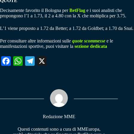
QUOTE
Decisamente favorito il Bologna per
BetFlag
e i suoi analisti che
propongono l’1 a 1.73, il 2 a 4.80 con la X che moltiplica per 3.75.
L’1 viene proposto a 1.72 da Better; a 1.72 da Goldbet; a 1.70 da Snai.
Per consultare altre informazioni sulle
quote scommesse
e le
manifestazioni sportive, puoi visitare la
sezione dedicata
Fa
W
Te
X
ce
ha
le
bo
ts
gr
ok
A
a
pp
m
Redazione MME
Questi contenuti sono a cura di MMEuropa,