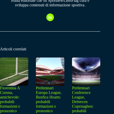
realtà editoriale che su Sportnews.BetFlag cura e
sviluppa contenuti di informazione sportiva.
Articoli correlati
Fiorentina A
Preliminari
Preliminari
Coruna,
Europa League,
Conference
amichevole:
Benfica Hearts:
League,
probabili
probabili
Debrecen
formazioni e
formazioni e
Copenaghen:
pronostico
pronostico
probabili