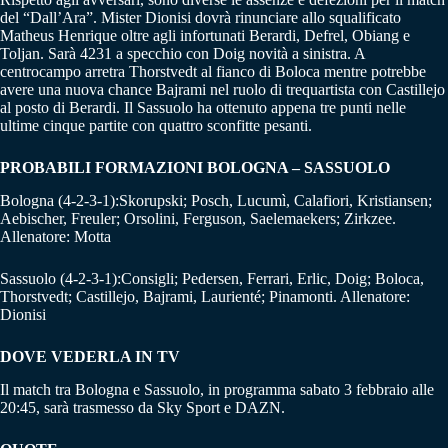
del “Dall’Ara”. Mister Dionisi dovrà rinunciare allo squalificato
Matheus Henrique oltre agli infortunati Berardi, Defrel, Obiang e
Toljan. Sarà 4231 a specchio con Doig novità a sinistra. A
centrocampo arretra Thorstvedt al fianco di Boloca mentre potrebbe
avere una nuova chance Bajrami nel ruolo di trequartista con Castillejo
al posto di Berardi. Il Sassuolo ha ottenuto appena tre punti nelle
ultime cinque partite con quattro sconfitte pesanti.
PROBABILI FORMAZIONI BOLOGNA – SASSUOLO
Bologna (4-2-3-1):Skorupski; Posch, Lucumì, Calafiori, Kristiansen;
Aebischer, Freuler; Orsolini, Ferguson, Saelemaekers; Zirkzee.
Allenatore: Motta
Sassuolo (4-2-3-1):Consigli; Pedersen, Ferrari, Erlic, Doig; Boloca,
Thorstvedt; Castillejo, Bajrami, Laurienté; Pinamonti. Allenatore:
Dionisi
DOVE VEDERLA IN TV
Il match tra Bologna e Sassuolo, in programma sabato 3 febbraio alle
20:45, sarà trasmesso da Sky Sport e DAZN.