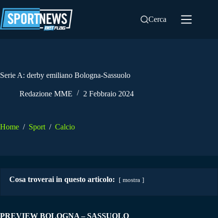
Salta
al
Cerca
contenuto
Serie A: derby emiliano Bologna-Sassuolo
Redazione MME
2 Febbraio 2024
Home
/
Sport
/
Calcio
Cosa troverai in questo articolo:
mostra
PREVIEW BOLOGNA – SASSUOLO