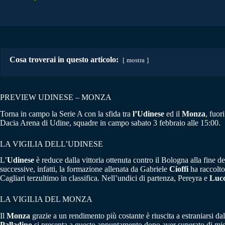
Cosa troverai in questo articolo:
mostra
PREVIEW UDINESE – MONZA
Torna in campo la Serie A con la sfida tra
l’Udinese
ed il
Monza
, fuor
Dacia Arena di Udine, squadre in campo sabato 3 febbraio alle 15:00.
LA VIGILIA DELL’UDINESE
L’
Udinese
è reduce dalla vittoria ottenuta contro il Bologna alla fine d
successive, infatti, la formazione allenata da Gabriele
Cioffi
ha raccolto 
Cagliari terzultimo in classifica. Nell’undici di partenza, Pereyra e
Luc
LA VIGILIA DEL MONZA
Il
Monza
grazie a un rendimento più costante è riuscita a estraniarsi 
Palladino
si presenta a questo appuntamento dopo aver superato di misura