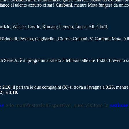
ianco al talento azzurro ci sarà
Carboni
, mentre Mota fungerà da unico
ardzic, Walace, Lovric, Kamara; Pereyra, Lucca. All. Cioffi
rindelli, Pessina, Gagliardini, Ciurria; Colpani, V. Carboni; Mota. All
 di Serie A, è in programma sabato 3 febbraio alle ore 15.00. L’evento s
to
2,16
, il pari tra le due compagini (
X
) si trova a lavagna a
3,25,
mentre 
2
) a
3,10
.
se
e le manifestazioni sportive, puoi visitare la
sezione