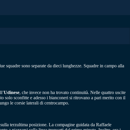
due squadre sono separate da dieci lunghezze. Squadre in campo alla
ll’
Udinese
, che invece non ha trovato continuità. Nelle quattro uscite
o solo sconfitte e adesso i bianconeri si ritrovano a pari merito con il
ngo le corsie laterali di centrocampo.
o sulla terzultima posizione. La compagine guidata da Raffaele
o a piazzarsi sulla linea trequarti dal primo minuto. Inoltre, ora i