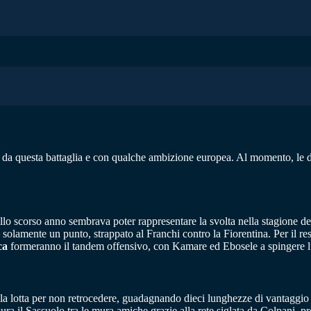
i da questa battaglia e con qualche ambizione europea. Al momento, le 
ello scorso anno sembrava poter rappresentare la svolta nella stagione de
solamente un punto, strappato al Franchi contro la Fiorentina. Per il rest
ca
formeranno il tandem offensivo, con Kamare ed Ebosele a spingere lu
dalla lotta per non retrocedere, guadagnando dieci lunghezze di vantaggi
 il Sassuolo tra le mura amiche grazie alla rete siglata da Colpani, pront