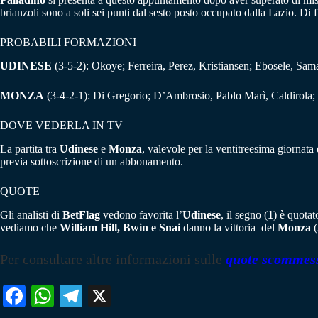
brianzoli sono a soli sei punti dal sesto posto occupato dalla Lazio. Di f
PROBABILI FORMAZIONI
UDINESE
(3-5-2): Okoye; Ferreira, Perez, Kristiansen; Ebosele, Sam
MONZA
(3-4-2-1): Di Gregorio; D’Ambrosio, Pablo Marì, Caldirola; Bi
DOVE VEDERLA IN TV
La partita tra
Udinese
e
Monza
, valevole per la ventitreesima giornata
previa sottoscrizione di un abbonamento.
QUOTE
Gli analisti di
BetFlag
vedono favorita l’
Udinese
, il segno (
1
) è quota
vediamo che
William Hill, Bwin e Snai
danno la vittoria del
Monza
(
Per consultare altre informazioni sulle
quote scommes
Fa
W
Te
X