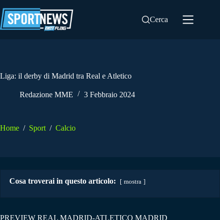
Salta
al
Cerca
contenuto
Liga: il derby di Madrid tra Real e Atletico
Redazione MME
3 Febbraio 2024
Home
/
Sport
/
Calcio
Cosa troverai in questo articolo:
mostra
PREVIEW REAL MADRID-ATLETICO MADRID