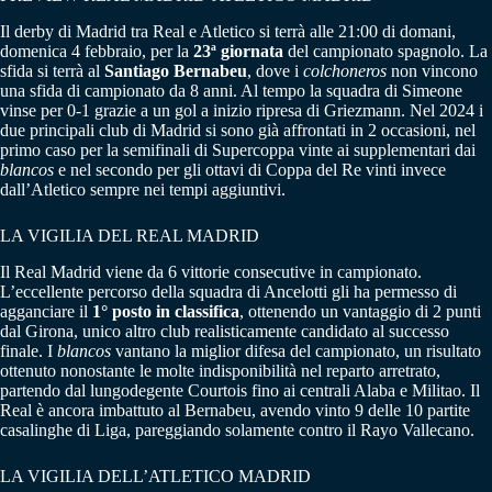
Il derby di Madrid tra Real e Atletico si terrà alle 21:00 di domani,
domenica 4 febbraio, per la
23ª giornata
del campionato spagnolo. La
sfida si terrà al
Santiago Bernabeu
, dove i
colchoneros
non vincono
una sfida di campionato da 8 anni. Al tempo la squadra di Simeone
vinse per 0-1 grazie a un gol a inizio ripresa di Griezmann. Nel 2024 i
due principali club di Madrid si sono già affrontati in 2 occasioni, nel
primo caso per la semifinali di Supercoppa vinte ai supplementari dai
blancos
e nel secondo per gli ottavi di Coppa del Re vinti invece
dall’Atletico sempre nei tempi aggiuntivi.
LA VIGILIA DEL REAL MADRID
Il Real Madrid viene da 6 vittorie consecutive in campionato.
L’eccellente percorso della squadra di Ancelotti gli ha permesso di
agganciare il
1° posto in classifica
, ottenendo un vantaggio di 2 punti
dal Girona, unico altro club realisticamente candidato al successo
finale. I
blancos
vantano la miglior difesa del campionato, un risultato
ottenuto nonostante le molte indisponibilità nel reparto arretrato,
partendo dal lungodegente Courtois fino ai centrali Alaba e Militao. Il
Real è ancora imbattuto al Bernabeu, avendo vinto 9 delle 10 partite
casalinghe di Liga, pareggiando solamente contro il Rayo Vallecano.
LA VIGILIA DELL’ATLETICO MADRID