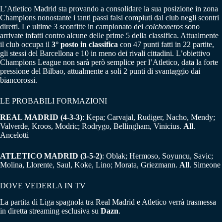
L’Atletico Madrid sta provando a consolidare la sua posizione in zona
Champions nonostante i tanti passi falsi compiuti dal club negli scontri
diretti. Le ultime 3 sconfitte in campionato dei
colchoneros
sono
arrivate infatti contro alcune delle prime 5 della classifica. Attualmente
il club occupa il
3° posto in classifica
con 47 punti fatti in 22 partite,
gli stessi del Barcellona e 10 in meno dei rivali cittadini. L’obiettivo
Champions League non sarà però semplice per l’Atletico, data la forte
pressione del Bilbao, attualmente a soli 2 punti di svantaggio dai
biancorossi.
LE PROBABILI FORMAZIONI
REAL MADRID (4-3-3)
: Kepa; Carvajal, Rudiger, Nacho, Mendy;
Valverde, Kroos, Modric; Rodrygo, Bellingham, Vinicius.
All
.
Ancelotti
ATLETICO MADRID (3-5-2)
: Oblak; Hermoso, Soyuncu, Savic;
Molina, Llorente, Saul, Koke, Lino; Morata, Griezmann.
All
. Simeone
DOVE VEDERLA IN TV
La partita di Liga spagnola tra Real Madrid e Atletico verrà trasmessa
in diretta streaming esclusiva su
Dazn
.