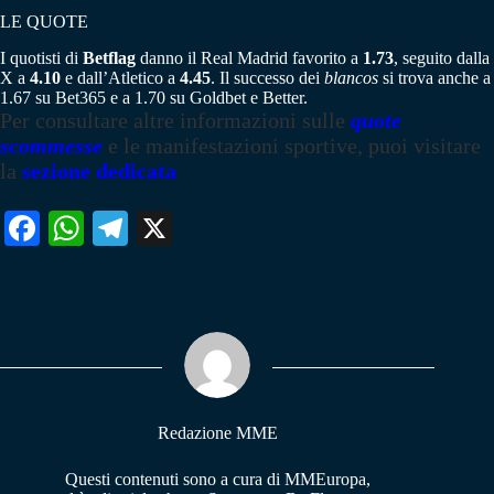
LE QUOTE
I quotisti di
Betflag
danno il Real Madrid favorito a
1.73
, seguito dalla
X a
4.10
e dall’Atletico a
4.45
. Il successo dei
blancos
si trova anche a
1.67 su Bet365 e a 1.70 su Goldbet e Better.
Per consultare altre informazioni sulle
quote
scommesse
e le manifestazioni sportive, puoi visitare
la
sezione dedicata
Fa
W
Te
X
ce
ha
le
bo
ts
gr
ok
A
a
pp
m
Redazione MME
Questi contenuti sono a cura di MMEuropa,