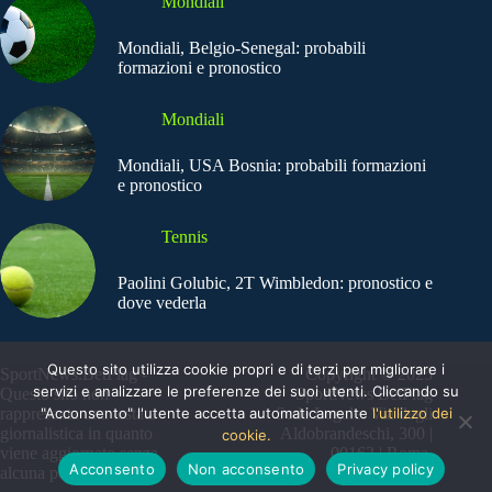
Mondiali
Mondiali, Belgio-Senegal: probabili
formazioni e pronostico
Mondiali
Mondiali, USA Bosnia: probabili formazioni
e pronostico
Tennis
Paolini Golubic, 2T Wimbledon: pronostico e
dove vederla
Questo sito utilizza cookie propri e di terzi per migliorare i
SportNews.BetFlag -
Copyright © 2025
servizi e analizzare le preferenze dei suoi utenti. Cliccando su
Questo sito non
SportNews BetFlag
rappresenta una testata
"Acconsento" l'utente accetta automaticamente
Sede Legale: Via degli
l'utilizzo dei
giornalistica in quanto
Aldobrandeschi, 300 |
cookie.
viene aggiornato senza
00163 | Roma
Acconsento
Non acconsento
Privacy policy
alcuna periodicità