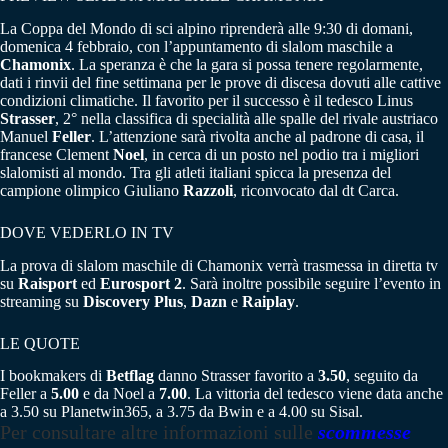
La Coppa del Mondo di sci alpino riprenderà alle 9:30 di domani,
domenica 4 febbraio, con l’appuntamento di slalom maschile a
Chamonix
. La speranza è che la gara si possa tenere regolarmente,
dati i rinvii del fine settimana per le prove di discesa dovuti alle cattive
condizioni climatiche. Il favorito per il successo è il tedesco Linus
Strasser
, 2° nella classifica di specialità alle spalle del rivale austriaco
Manuel
Feller
. L’attenzione sarà rivolta anche al padrone di casa, il
francese Clement
Noel
, in cerca di un posto nel podio tra i migliori
slalomisti al mondo. Tra gli atleti italiani spicca la presenza del
campione olimpico Giuliano
Razzoli
, riconvocato dal dt Carca.
DOVE VEDERLO IN TV
La prova di slalom maschile di Chamonix verrà trasmessa in diretta tv
su
Raisport
ed
Eurosport
2
. Sarà inoltre possibile seguire l’evento in
streaming su
Discovery Plus
,
Dazn
e
Raiplay
.
LE QUOTE
I bookmakers di
Betflag
danno Strasser favorito a
3.50
, seguito da
Feller a
5.00
e da Noel a
7.00
. La vittoria del tedesco viene data anche
a 3.50 su Planetwin365, a 3.75 da Bwin e a 4.00 su Sisal.
Per consultare altre informazioni sulle
scommesse