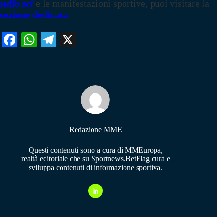
sullo sci
e le manifestazioni sportive, puoi visitare la
sezione dedicata
Fa
W
Te
X
ce
ha
le
bo
ts
gr
ok
A
a
pp
m
Redazione MME
Questi contenuti sono a cura di MMEuropa,
realtà editoriale che su Sportnews.BetFlag cura e
sviluppa contenuti di informazione sportiva.