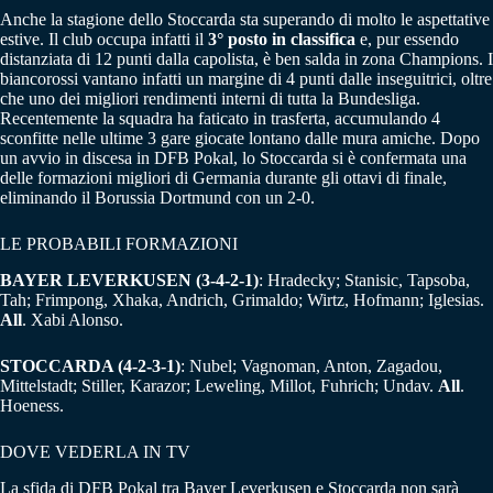
Anche la stagione dello Stoccarda sta superando di molto le aspettative
estive. Il club occupa infatti il
3° posto in classifica
e, pur essendo
distanziata di 12 punti dalla capolista, è ben salda in zona Champions. I
biancorossi vantano infatti un margine di 4 punti dalle inseguitrici, oltre
che uno dei migliori rendimenti interni di tutta la Bundesliga.
Recentemente la squadra ha faticato in trasferta, accumulando 4
sconfitte nelle ultime 3 gare giocate lontano dalle mura amiche. Dopo
un avvio in discesa in DFB Pokal, lo Stoccarda si è confermata una
delle formazioni migliori di Germania durante gli ottavi di finale,
eliminando il Borussia Dortmund con un 2-0.
LE PROBABILI FORMAZIONI
BAYER LEVERKUSEN (3-4-2-1)
: Hradecky; Stanisic, Tapsoba,
Tah; Frimpong, Xhaka, Andrich, Grimaldo; Wirtz, Hofmann; Iglesias.
All
. Xabi Alonso.
STOCCARDA (4-2-3-1)
: Nubel; Vagnoman, Anton, Zagadou,
Mittelstadt; Stiller, Karazor; Leweling, Millot, Fuhrich; Undav.
All
.
Hoeness.
DOVE VEDERLA IN TV
La sfida di DFB Pokal tra Bayer Leverkusen e Stoccarda non sarà