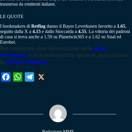
trasmessa da emittenti italiane.
LE QUOTE
I bookmakers di
Betflag
danno il Bayer Leverkusen favorito a
1.65
,
seguito dalla X a
4.15
e dallo Stoccarda a
4.55
. La vittoria dei padroni
di casa si trova anche a 1.59 su Planetwin365 e a 1.62 su Sisal ed
Eurobet.
Per consultare altre informazioni sulle
quote
scommesse
e le manifestazioni sportive, puoi visitare
la
sezione dedicata
Fa
W
Te
X
ce
ha
le
bo
ts
gr
ok
A
a
pp
m
Redazione MME