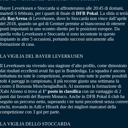
Bayer Leverkusen e Stoccarda si affronteranno alle 20:45 di domani,
martedì 6 febbraio, per i quarti di finale di
DFB Pokal
. La sfida si terrà
alla
BayArena
di Leverkusen, dove lo Stoccarda non vince dall’aprile
del 2018, quando un gol di Gentner permise ai biancorossi di ottenere
punti importanti in uno scontro diretto per le posizioni europee. Da
quella volta Leverkusen e Stoccarda si sono incontrate in questo
impianto in altre 5 occasioni, portando successi unicamente alla
formazione di casa.
LA VIGILIA DEL BAYER LEVERKUSEN
Il Leverkusen sta vivendo una stagione d’alto profilo, come dimostrato
dai risultati eccellenti avuti fin qui in Bundesliga. La squadra è ancora
imbattuta tra tutte le competizioni, avendo vinto tutte le partite possibili
tolti 4 pareggi in campionato, il più recente giusto una settimana fa
contro il Borussia Monchengladbach. Al momento la formazione di
Xabi Alonso si trova al
1° posto in classifica
con un vantaggio di 2
punti dai favoriti del Bayern Monaco. Anche in DFB Pokal il club ha
seguito un percorso netto, superando i tre turni precedenti senza correre
rischi, trovando in Adli e Hlozek due dei migliori marcatori della
competizione con 3 gol per parte.
LA VIGILIA DELLO STOCCARDA