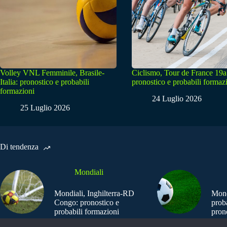
Volley VNL Femminile, Brasile-
Ciclismo, Tour de France 19a
Italia: pronostico e probabili
pronostico e probabili formaz
formazioni
24 Luglio 2026
25 Luglio 2026
Di tendenza
Mondiali
Mondiali, Inghilterra-RD
Mond
Congo: pronostico e
prob
probabili formazioni
pron