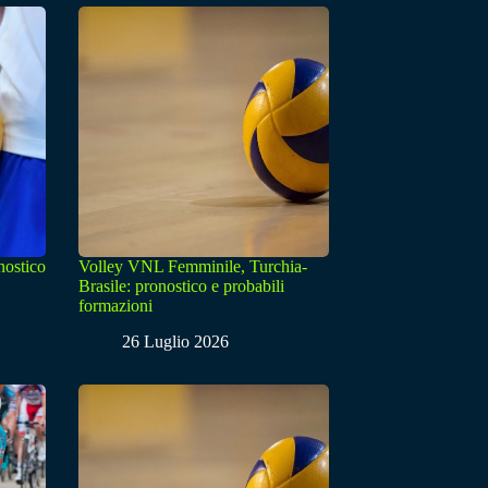
nostico
Volley VNL Femminile, Turchia-
Brasile: pronostico e probabili
formazioni
26 Luglio 2026