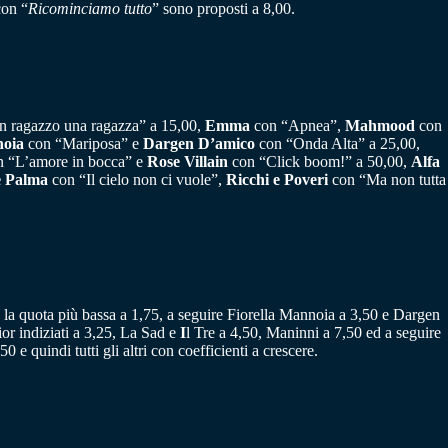
on “
Ricominciamo tutto
” sono proposti a 8,00.
 ragazzo una ragazza” a 15,00,
Emma
con “Apnea”,
Mahmood
con
noia
con “Mariposa” e
Dargen D’amico
con “Onda Alta” a 25,00,
 “L’amore in bocca” e
Rose Villain
con “Click boom!” a 50,00,
Alfa
e Palma
con “Il cielo non ci vuole”,
Ricchi e Poveri
con “Ma non tutta
la quota più bassa a 1,75, a seguire Fiorella Mannoia a 3,50 e Dargen
r indiziati a 3,25, La Sad e
I
l Tre a 4,50, Maninni a 7,50 ed a seguire
e quindi tutti gli altri con coefficienti a crescere.