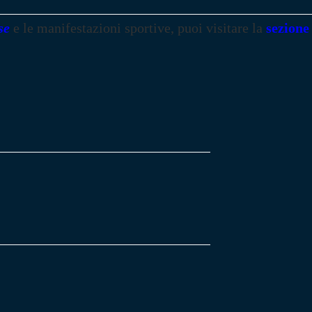
se
e le manifestazioni sportive, puoi visitare la
sezione