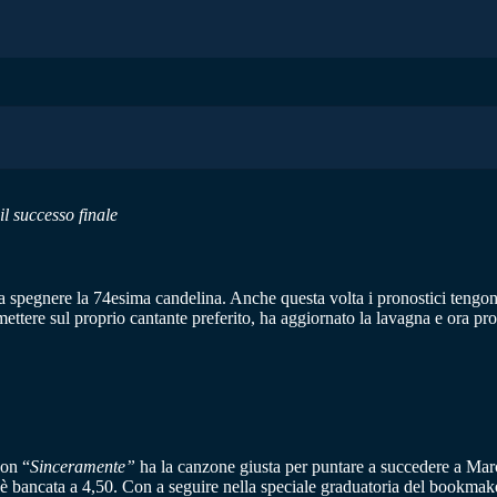
l successo finale
 spegnere la 74esima candelina. Anche questa volta i pronostici tengono
ttere sul proprio cantante preferito, ha aggiornato la lavagna e ora prop
on “
Sinceramente”
ha la canzone giusta per puntare a succedere a Marc
 è bancata a 4,50. Con a seguire nella speciale graduatoria del bookmake