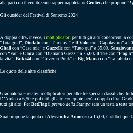
alla pari con il ventitreenne rapper napoletano
Geolier,
che propone “
I 
Gli outsider del Festival di Sanremo 2024
A doppia cifra, invece, i
moltiplicatori
per tutti gli altri concorrenti a c
“Tuta gold”,
Diodato
con “Ti muovi” e
Il Volo
con “Capolavoro” a 20
Ghali
con “Casa mia” e
Gazzelle
con “Tutto qui” a 35,00,
Sangiovan
con “Vai” e
Clara
con “Diamanti Grezzi” a 75,00,
Il Tre
con “Fragili
la vita”,
Bnkr44
con “Governo Punk” e
Big Mama
con “La rabbia non
Le quote delle altre classifiche
Graduatoria e relativi moltiplicatori per altre tre speciali classifiche. I
D’Amico a 6,50 e poi tutti gli altri con quote però a doppia cifra. Gra
tutti gli altri. Per
BetFlag
il
premio della Stampa
sarà un testa a testa tr
Snai propone la quota di
Alessandra Amoroso
a 15,00, Goldbet quell