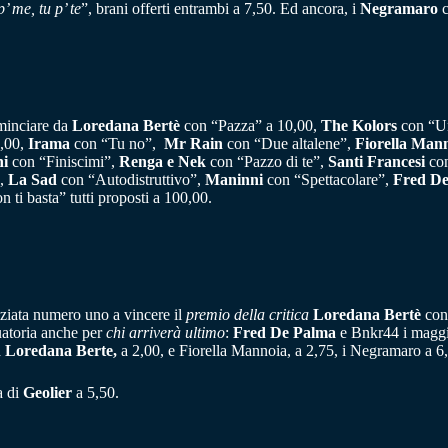
p’ me, tu p’ te
”, brani offerti entrambi a 7,50. Ed ancora, i
Negramaro
c
ominciare da
Loredana Bertè
con “Pazza” a 10,00,
The Kolors
con “Un
,00,
Irama
con “Tu no”,
Mr Rain
con “Due altalene”,
Fiorella Man
ni
con “Finiscimi”,
Renga
e
Nek
con “Pazzo di te”,
Santi Francesi
con
”,
La Sad
con “Autodistruttivo”,
Maninni
con “Spettacolare”,
Fred D
 ti basta” tutti proposti a 100,00.
ndiziata numero uno a vincere il
premio della critica
Loredana Bertè
con 
duatoria anche per
chi arriverà ultimo
:
Fred De Palma
e Bnkr44 i maggio
a
Loredana Berte,
a 2,00, e Fiorella Mannoia, a 2,75, i Negramaro a 6,50 
a di
Geolier
a 5,50.