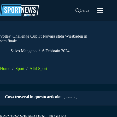
Salta
al
Cerca
contenuto
Volley, Challenge Cup F: Novara sfida Wiesbaden in
semifinale
Salvo Mangano
6 Febbraio 2024
Home
/
Sport
/
Altri Sport
Cosa troverai in questo articolo:
mostra
PREVIEW WIESBADEN – NOVARA