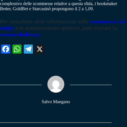
complessivo delle scommesse relative a questa sfida, i bookmaker
Better, GoldBet e Starcasinò propongono il 2 a 1,09.
Per consultare altre informazioni sulle
scommesse sul
volley
e le manifestazioni sportive, puoi visitare la
sezione dedicata
Fa
W
Te
X
ce
ha
le
bo
ts
gr
ok
A
a
pp
m
Salvo Mangano