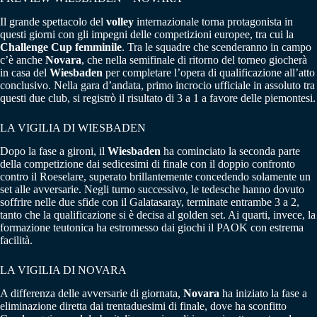
Il grande spettacolo del
volley
internazionale torna protagonista in
questi giorni con gli impegni delle competizioni europee, tra cui la
Challenge Cup femminile
. Tra le squadre che scenderanno in campo
c’è anche
Novara
, che nella semifinale di ritorno del torneo giocherà
in casa del
Wiesbaden
per completare l’opera di qualificazione all’atto
conclusivo. Nella gara d’andata, primo incrocio ufficiale in assoluto tra
questi due club, si registrò il risultato di 3 a 1 a favore delle piemontesi.
LA VIGILIA DI WIESBADEN
Dopo la fase a gironi, il
Wiesbaden
ha cominciato la seconda parte
della competizione dai sedicesimi di finale con il doppio confronto
contro il Roeselare, superato brillantemente concedendo solamente un
set alle avversarie. Negli turno successivo, le tedesche hanno dovuto
soffrire nelle due sfide con il Galatasaray, terminate entrambe 3 a 2,
tanto che la qualificazione si è decisa al golden set. Ai quarti, invece, la
formazione teutonica ha estromesso dai giochi il PAOK con estrema
facilità.
LA VIGILIA DI NOVARA
A differenza delle avversarie di giornata,
Novara
ha iniziato la fase a
eliminazione diretta dai trentaduesimi di finale, dove ha sconfitto