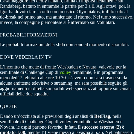
Casalmaggiore nel derby italiano, prima di imporsi nettamente sul
Randaberg, battuto in entrambe le partite per 3 a 0. Agli ottavi, poi, la
Igor ha dovuto fare i conti con un ostico Olympiakos, trafitto solo al
tie-break nel primo atto, ma annientato al ritorno. Nel turno successivo,
invece, la compagine piemontese si è affermato sul Voluntari.
PROBABILI FORMAZIONI
Le probabili formazioni della sfida non sono al momento disponibili.
DOVE VEDERLA IN TV
L’incontro che mette di fronte Wiesbaden e Novara, valevole per la
semifinale di Challenge Cup di
volley
femminile, è in programma
mercoledì 7 febbraio alle ore 19.30. L’evento non sarà trasmesso da
alcuna emittente televisiva o streaming, ma sarà possibile seguire gli
aggiornamenti in diretta sui portali web specializzati oppure sui canali
ufficiali delle due squadre.
QUOTE
Dando un’occhiata alle previsioni degli analisti di
BetFlag
, nella
semifinale di Challenge Cup di volley femminile tra Wiesbaden e
Novara, le ospiti partono favorite. Infatti,
il successo esterno (2) è
quotato 1,08
, mentre l’1 viene messo a lavagna a 5,35. Nel palinsesto