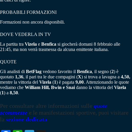
PROBABILI FORMAZIONI
Formazioni non ancora disponibili.
DOVE VEDERLA IN TV
La partita tra
Vizela
e
Benfica
si giocherà domani 8 febbraio alle
21:45, ma non verrà trasmessa da alcuna emittente italiana.
QUOTE
Gli analisti di
BetFlag
vedono favorito il
Benfica
, il segno (
2
) è
quotato
1,36
, il pari tra le due compagini (
X
) si trova a lavagna a
4,50,
mentre la vittoria del
Vizela
(
1
) è pagata
9,00
. Attenzionando le quote
vediamo che
William Hill, Bwin e Snai
danno la vittoria del
Vizela
(
1
) a
8,50
.
Per consultare altre informazioni sulle
quote
scommesse
e le manifestazioni sportive, puoi visitare
la
sezione dedicata