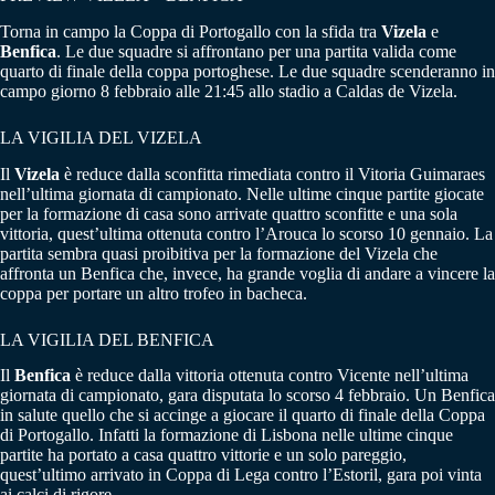
Torna in campo la Coppa di Portogallo con la sfida tra
Vizela
e
Benfica
. Le due squadre si affrontano per una partita valida come
quarto di finale della coppa portoghese. Le due squadre scenderanno in
campo giorno 8 febbraio alle 21:45 allo stadio a Caldas de Vizela.
LA VIGILIA DEL VIZELA
Il
Vizela
è reduce dalla sconfitta rimediata contro il Vitoria Guimaraes
nell’ultima giornata di campionato. Nelle ultime cinque partite giocate
per la formazione di casa sono arrivate quattro sconfitte e una sola
vittoria, quest’ultima ottenuta contro l’Arouca lo scorso 10 gennaio. La
partita sembra quasi proibitiva per la formazione del Vizela che
affronta un Benfica che, invece, ha grande voglia di andare a vincere la
coppa per portare un altro trofeo in bacheca.
LA VIGILIA DEL BENFICA
Il
Benfica
è reduce dalla vittoria ottenuta contro Vicente nell’ultima
giornata di campionato, gara disputata lo scorso 4 febbraio. Un Benfica
in salute quello che si accinge a giocare il quarto di finale della Coppa
di Portogallo. Infatti la formazione di Lisbona nelle ultime cinque
partite ha portato a casa quattro vittorie e un solo pareggio,
quest’ultimo arrivato in Coppa di Lega contro l’Estoril, gara poi vinta
ai calci di rigore.