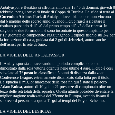
Antalyaspor e Besiktas si affronteranno alle 18:45 di domani, giovedì 8
febbraio, per gli ottavi di finale di Coppa di Turchia. La sfida si terrà al
Corendon Airlines Park
di Antalya, dove i bianconeri non vincono
dal 6 maggio dello scorso anno, quando il club riuscì a ribaltare il
risultato passando dall’1-0 dal primo tempo all’1-3 della ripresa. In
stagione le due formazioni si sono incontrate in questo impianto per
l’11ª giornata di campionato, raggiungendo il triplice fischio sul 3-2 per
la formazione di casa, guidata dai 2 gol di
Jehezkel
, autore anche
dell’assist per la rete di Saric.
LA VIGILIA DELL’ANTALYASPOR
L’Antalyaspor sta attraversando un periodo complicato, come
dimostrato dalla sola vittoria ottenuta nelle ultime 4 gare. Il club è così
scivolato al
7° posto in classifica
a 3 punti di distanza dalla zona
Conference League, estremamente distanziato dalla lotta per il titolo.
La squadra Il miglior marcatore della rosa fin qui è stato il polacco
Adam
Buksa
, autore di 10 gol in 21 presenze di campionato oltre un
terzo delle reti totali della squadra. Quella attuale potrebbe diventare la
miglior stagione realizzativa del 27enne in Europa, avendo fissato il
suo record personale a quota 11 gol ai tempi del Pogon Schetino.
LA VIGILIA DEL BESIKTAS