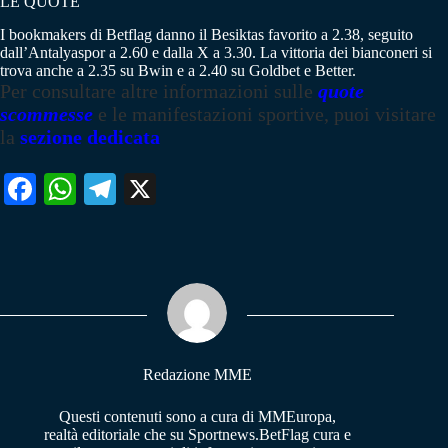
LE QUOTE
I bookmakers di Betflag danno il Besiktas favorito a 2.38, seguito
dall’Antalyaspor a 2.60 e dalla X a 3.30. La vittoria dei bianconeri si
trova anche a 2.35 su Bwin e a 2.40 su Goldbet e Better.
Per consultare altre informazioni sulle
quote
scommesse
e le manifestazioni sportive, puoi visitare
la
sezione dedicata
Fa
W
Te
X
ce
ha
le
bo
ts
gr
ok
A
a
pp
m
Redazione MME
Questi contenuti sono a cura di MMEuropa,
realtà editoriale che su Sportnews.BetFlag cura e