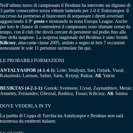
Nell’ultimo turno di campionato il Besiktas ha interrotto un digiuno di
3 partite consecutive senza vittorie battendo per 2-0 il Trabzonspor. Il
successo ha permesso ai bianconeri di sorpassare i diretti avversari
agganciando il
3° posto
e rientrando in zona Europa League. Anche
per loro le chance di contendersi il campionato sono sfumate ormai da
tempo, con il club che dovrà cercare di persistere sul podio fino alla
fine della stagione. La sorpresa stagionale del Besiktas è stato Semih
Kilicsoy
, attaccante classe 2005, andato a segno in ben 7 occasioni
nonostante le sole 11 presenze racimolate fin qui.
LE PROBABILI FORMAZIONI
ANTALYASPOR (4-1-4-1)
: Leite; Yesilyurt, Sari, Ozturk, Vural;
Kaluzinski; Larsson, Safuri, Saric, Bytyqi; Buksa.
All
. Yalcin
BESIKTAS (4-2-3-1)
: Gunok; Svensson, Uysal, Zaynutdinov, Meras;
Amartey, Fernandes; Ghezzal, Rashica, Tosun; Kilicsoy.
All
. Santos
DOVE VEDERLA IN TV
La partita di Coppa di Turchia tra Antalyaspor e Besiktas non sarà
trasmessa da emittenti italiane.