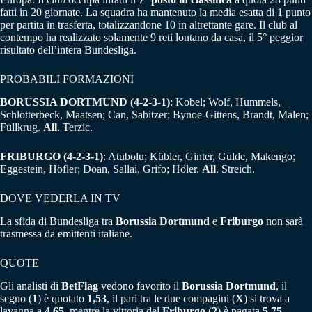
fatti in 20 giornate. La squadra ha mantenuto la media esatta di 1 punto
per partita in trasferta, totalizzandone 10 in altrettante gare. Il club al
contempo ha realizzato solamente 9 reti lontano da casa, il 5° peggior
risultato dell’intera Bundesliga.
PROBABILI FORMAZIONI
BORUSSIA DORTMUND (4-2-3-1)
: Kobel; Wolf, Hummels,
Schlotterbeck, Maatsen; Can, Sabitzer; Bynoe-Gittens, Brandt, Malen;
Füllkrug.
All
. Terzic.
FRIBURGO (4-2-3-1)
: Atubolu; Kübler, Ginter, Gulde, Makengo;
Eggestein, Höfler; Dōan, Sallai, Grifo; Höler.
All
. Streich.
DOVE VEDERLA IN TV
La sfida di Bundesliga tra
Borussia Dortmund
e
Friburgo
non sarà
trasmessa da emittenti italiane.
QUOTE
Gli analisti di
BetFlag
vedono favorito il
Borussia Dortmund
, il
segno (
1
) è quotato
1,53
, il pari tra le due compagini (
X
) si trova a
lavagna a
4,65,
mentre la vittoria del
Friburgo
(
2
) è pagata
5,75
.