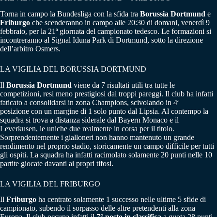
Torna in campo la Bundesliga con la sfida tra
Borussia Dortmund
e
Friburgo
che scenderanno in campo alle 20:30 di domani, venerdì 9
febbraio, per la 21ª giornata del campionato tedesco. Le formazioni si
incontreranno al Signal Iduna Park di Dortmund, sotto la direzione
dell’arbitro Osmers.
LA VIGILIA DEL BORUSSIA DORTMUND
Il
Borussia Dortmund
viene da 7 risultati utili tra tutte le
competizioni, resi meno prestigiosi dai troppi pareggi. Il club ha infatti
faticato a consolidarsi in zona Champions, scivolando in 4ª
posizione con un margine di 1 solo punto dal Lipsia. Al contempo la
squadra si trova a distanza siderale dal Bayern Monaco e il
Leverkusen, le uniche due realmente in corsa per il titolo.
Sorprendentemente i gialloneri non hanno mantenuto un grande
rendimento nel proprio stadio, storicamente un campo difficile per tutti
gli ospiti. La squadra ha infatti racimolato solamente 20 punti nelle 10
partite giocate davanti ai propri tifosi.
LA VIGILIA DEL FRIBURGO
Il
Friburgo
ha centrato solamente 1 successo nelle ultime 5 sfide di
campionato, subendo il sorpasso delle altre pretendenti alla zona
Europa. Il club occupa infatti il
7° posto in classifica
a quota 28 punti