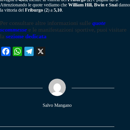
Attenzionando le quote vediamo che
William Hill, Bwin e Snai
danno
la vittoria del
Friburgo
(
2
) a
5,10
.
Per consultare altre informazioni sulle
quote
scommesse
e le manifestazioni sportive, puoi visitare
la
sezione dedicata
Fa
W
Te
X
ce
ha
le
bo
ts
gr
ok
A
a
pp
m
Salvo Mangano