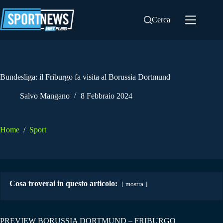
Salta
al
Cerca
contenuto
Bundesliga: il Friburgo fa visita al Borussia Dortmund
Salvo Mangano
8 Febbraio 2024
Home
/
Sport
Cosa troverai in questo articolo:
mostra
PREVIEW BORUSSIA DORTMUND – FRIBURGO