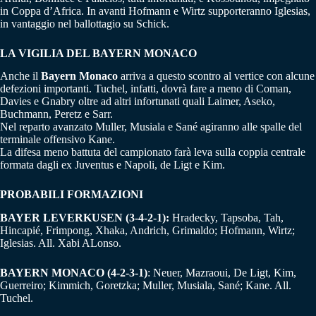
in Coppa d’Africa. In avanti Hofmann e Wirtz supporteranno Iglesias,
in vantaggio nel ballottagio su Schick.
LA VIGILIA DEL BAYERN MONACO
Anche il
Bayern Monaco
arriva a questo scontro al vertice con alcune
defezioni importanti. Tuchel, infatti, dovrà fare a meno di Coman,
Davies e Gnabry oltre ad altri infortunati quali Laimer, Aseko,
Buchmann, Peretz e Sarr.
Nel reparto avanzato Muller, Musiala e Sané agiranno alle spalle del
terminale offensivo Kane.
La difesa meno battuta del campionato farà leva sulla coppia centrale
formata dagli ex Juventus e Napoli, de Ligt e Kim.
PROBABILI FORMAZIONI
BAYER LEVERKUSEN (3-4-2-1):
Hradecky, Tapsoba, Tah,
Hincapié, Frimpong, Xhaka, Andrich, Grimaldo; Hofmann, Wirtz;
Iglesias. All. Xabi ALonso.
BAYERN MONACO (4-2-3-1)
: Neuer, Mazraoui, De Ligt, Kim,
Guerreiro; Kimmich, Goretzka; Muller, Musiala, Sané; Kane. All.
Tuchel.