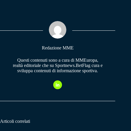
ce
ha
le
bo
ts
gr
ok
A
a
pp
m
Redazione MME
Questi contenuti sono a cura di MMEuropa,
realtà editoriale che su Sportnews.BetFlag cura e
sviluppa contenuti di informazione sportiva.
Articoli correlati