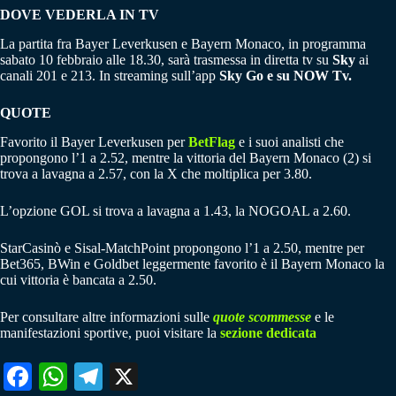
DOVE VEDERLA IN TV
La partita fra Bayer Leverkusen e Bayern Monaco, in programma
sabato 10 febbraio alle 18.30, sarà trasmessa in diretta tv su
Sky
ai
canali 201 e 213. In streaming sull’app
Sky Go e su NOW Tv.
QUOTE
Favorito il Bayer Leverkusen per
BetFlag
e i suoi analisti che
propongono l’1 a 2.52, mentre la vittoria del Bayern Monaco (2) si
trova a lavagna a 2.57, con la X che moltiplica per 3.80.
L’opzione GOL si trova a lavagna a 1.43, la NOGOAL a 2.60.
StarCasinò e Sisal-MatchPoint propongono l’1 a 2.50, mentre per
Bet365, BWin e Goldbet leggermente favorito è il Bayern Monaco la
cui vittoria è bancata a 2.50.
Per consultare altre informazioni sulle
quote scommesse
e le
manifestazioni sportive, puoi visitare la
sezione dedicata
Fa
W
Te
X