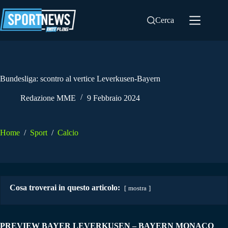
Salta
al
Cerca
contenuto
Bundesliga: scontro al vertice Leverkusen-Bayern
Redazione MME
9 Febbraio 2024
Home
/
Sport
/
Calcio
Cosa troverai in questo articolo:
mostra
PREVIEW BAYER LEVERKUSEN – BAYERN MONACO