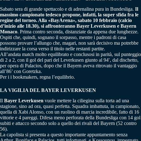
Sabato sera di grande spettacolo e di adrenalina pura in Bundesliga.
Il
massimo campionato tedesco propone, infatti, la super sfida fra le
regine del torneo. Alla «BayArena», sabato 10 febbraio (calcio
d’inizio alle 18.30), si affronteranno Bayer Leverkusen e Bayern
Monaco
. Prima contro seconda, distanziate da appena due lunghezze.
Ospiti che, quindi, sognano il sorpasso, mentre i padroni di casa
possono provare l’allungo che, magari, non sarà decisivo ma potrebbe
indirizzare la corsa verso il titolo nelle restanti partite.
All’andata match molto equilibrato e conclusosi in parità, sul punteggio
di 2 a 2, con il gol del pari del Leverkusen giunto al 94′, dal dischetto,
per opera di Palacios, dopo che il Bayern aveva ritrovato il vantaggio
all’86’ con Goretzka.
Per i i bookmakers, regna l’equilibrio.
LA VIGILIA DEL BAYER LEVERKUSEN
Il
Bayer Leverkusen
vuole mettere la ciliegina sulla torta ad una
stagione, sino ad ora, quasi perfetta. Squadra imbattuta, in campionato,
quella di Xabi Alonso, con un ruolino di marcia incredibile, fatto di 16
vittorie e 4 pareggi. Difesa meno perforata della Bundesliga con 14 gol
subiti e attacco secondo solo a quello dei rivali del Bayern (52 contro
56).
La capolista si presenta a questo importante appuntamento senza
Arthur, Boniface e Palacios, tutti infortunati, e Kossounou, impegnato