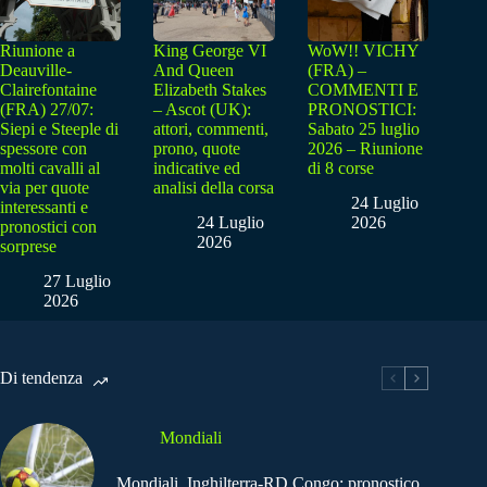
Riunione a
King George VI
WoW!! VICHY
Deauville-
And Queen
(FRA) –
Clairefontaine
Elizabeth Stakes
COMMENTI E
(FRA) 27/07:
– Ascot (UK):
PRONOSTICI:
Siepi e Steeple di
attori, commenti,
Sabato 25 luglio
spessore con
prono, quote
2026 – Riunione
molti cavalli al
indicative ed
di 8 corse
via per quote
analisi della corsa
24 Luglio
interessanti e
24 Luglio
2026
pronostici con
2026
sorprese
27 Luglio
2026
Di tendenza
Mondiali
Mondiali, Inghilterra-RD Congo: pronostico