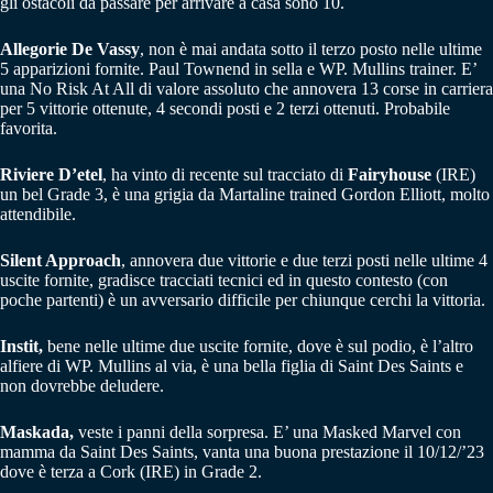
gli ostacoli da passare per arrivare a casa sono 10.
Allegorie De Vassy
, non è mai andata sotto il terzo posto nelle ultime
5 apparizioni fornite. Paul Townend in sella e WP. Mullins trainer. E’
una No Risk At All di valore assoluto che annovera 13 corse in carriera
per 5 vittorie ottenute, 4 secondi posti e 2 terzi ottenuti. Probabile
favorita.
Riviere D’etel
, ha vinto di recente sul tracciato di
Fairyhouse
(IRE)
un bel Grade 3, è una grigia da Martaline trained Gordon Elliott, molto
attendibile.
Silent Approach
, annovera due vittorie e due terzi posti nelle ultime 4
uscite fornite, gradisce tracciati tecnici ed in questo contesto (con
poche partenti) è un avversario difficile per chiunque cerchi la vittoria.
Instit,
bene nelle ultime due uscite fornite, dove è sul podio, è l’altro
alfiere di WP. Mullins al via, è una bella figlia di Saint Des Saints e
non dovrebbe deludere.
Maskada,
veste i panni della sorpresa. E’ una Masked Marvel con
mamma da Saint Des Saints, vanta una buona prestazione il 10/12/’23
dove è terza a Cork (IRE) in Grade 2.