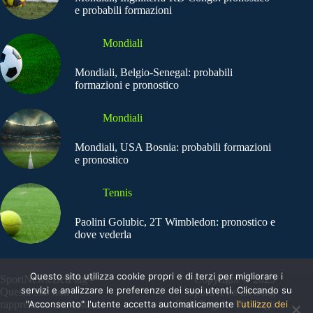
e probabili formazioni
Mondiali
Mondiali, Belgio-Senegal: probabili
formazioni e pronostico
Mondiali
Mondiali, USA Bosnia: probabili formazioni
e pronostico
Tennis
Paolini Golubic, 2T Wimbledon: pronostico e
dove vederla
Questo sito utilizza cookie propri e di terzi per migliorare i
SportNews.BetFlag -
Copyright © 2025
servizi e analizzare le preferenze dei suoi utenti. Cliccando su
Questo sito non
SportNews BetFlag
"Acconsento" l'utente accetta automaticamente
l'utilizzo dei
rappresenta una testata
Sede Legale: Via degli