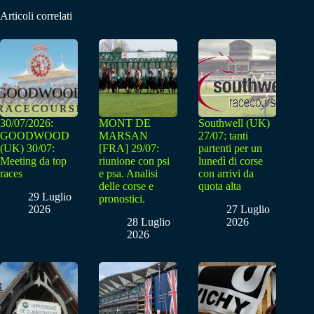
Articoli correlati
30/07/2026:
MONT DE
Southwell (UK)
GOODWOOD
MARSAN
27/07: tanti
(UK) 30/07:
[FRA] 29/07:
partenti per un
Meeting da top
riunione con psi
lunedì di corse
races
e psa. Analisi
con arrivi da
delle corse e
quota alta
29 Luglio
pronostici.
2026
27 Luglio
28 Luglio
2026
2026