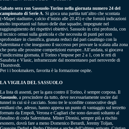
Sabato sera con Sassuolo-Torino nella giornata numero 24 del
campionato di Serie A
. Si gioca una partita tutt’altro che scontata
(«Mapei stadium», calcio d’inizio alle 20.45) e che fornirà indicazioni
molto importanti sul futuro delle due squadre, impegnate nel
raggiungimento dei rispettivi obiettivi. Sassuolo in crisi profonda, con
il tecnico ormai sulla graticola e che necessita di punti per non
sprofondare in classifica, granata reduci dal pari casalingo con la
Salernitana e che inseguono il successo per provare la scalata alla zona
che porta alle prossime competizioni europee. All’andata, si giocava
l’undicesima giornata, il Torino s’impose per 2 a 1, con le reti di
Sanabria e Vlasic, inframezzate dal momentaneo pari neroverde di
Thorstvedt.
Per i i bookmakers, favorita è la formazione ospite.
LA VIGILIA DEL SASSUOLO
La lista di assenti, per la gara contro il Torino, è sempre corposa. Il
Sassuolo
, a prescindere da tutto, deve necessariamente uscire dal
tunnel in cui si è cacciato. Sono tre le sconfitte consecutive degli
emiliani che, adesso, hanno appena un punto di vantaggio sul terzetto
formato da Empoli, Verona e Cagliari che sono davanti soltanto al
fanalino di coda Salernitana. Mister Dionisi, sempre più a rischio
esonero, dovrà fare a meno Domenico Berardi, Jeremy Toljan,
Gregoire Defrel e Pedro Obiang e anche dell’ultimo arrivato, Cristian