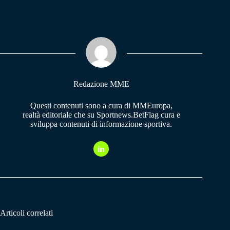
ce
ha
le
bo
ts
gr
ok
A
a
pp
m
Redazione MME
Questi contenuti sono a cura di MMEuropa,
realtà editoriale che su Sportnews.BetFlag cura e
sviluppa contenuti di informazione sportiva.
Articoli correlati