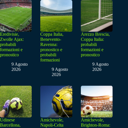
Eredivisie,
Coppa Italia,
Arezzo Brescia,
Zwolle Ajax:
Benevento-
Coppa Italia:
probabili
Ravenna:
probabili
formazioni e
pronostico e
formazioni e
pronostico
probabili
pronostico
formazioni
9 Agosto
9 Agosto
2026
9 Agosto
2026
2026
Udinese
Amichevole,
Amichevole,
Barcellona,
Napoli-Celta
Brighton-Roma: