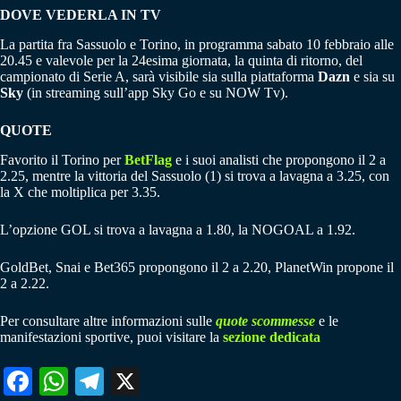
DOVE VEDERLA IN TV
La partita fra Sassuolo e Torino, in programma sabato 10 febbraio alle
20.45 e valevole per la 24esima giornata, la quinta di ritorno, del
campionato di Serie A, sarà visibile sia sulla piattaforma
Dazn
e sia su
Sky
(in streaming sull’app Sky Go e su NOW Tv).
QUOTE
Favorito il Torino per
BetFlag
e i suoi analisti che propongono il 2 a
2.25, mentre la vittoria del Sassuolo (1) si trova a lavagna a 3.25, con
la X che moltiplica per 3.35.
L’opzione GOL si trova a lavagna a 1.80, la NOGOAL a 1.92.
GoldBet, Snai e Bet365 propongono il 2 a 2.20, PlanetWin propone il
2 a 2.22.
Per consultare altre informazioni sulle
quote scommesse
e le
manifestazioni sportive, puoi visitare la
sezione dedicata
Fa
W
Te
X