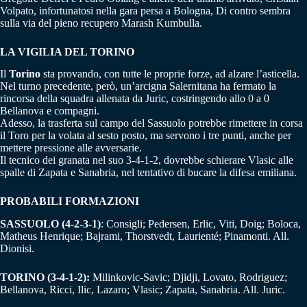
Volpato, infortunatosi nella gara persa a Bologna, Di contro sembra
sulla via del pieno recupero Marash Kumbulla.
LA VIGILIA DEL TORINO
Il
Torino
sta provando, con tutte le proprie forze, ad alzare l’asticella.
Nel turno precedente, però, un’arcigna Salernitana ha fermato la
rincorsa della squadra allenata da Juric, costringendo allo 0 a 0
Bellanova e compagni.
Adesso, la trasferta sul campo del Sassuolo potrebbe rimettere in corsa
il Toro per la volata al sesto posto, ma servono i tre punti, anche per
mettere pressione alle avversarie.
Il tecnico dei granata nel suo 3-4-1-2, dovrebbe schierare Vlasic alle
spalle di Zapata e Sanabria, nel tentativo di bucare la difesa emiliana.
PROBABILI FORMAZIONI
SASSUOLO (4-2-3-1)
: Consigli; Pedersen, Erlic, Viti, Doig; Boloca,
Matheus Henrique; Bajrami, Thorstvedt, Laurienté; Pinamonti. All.
Dionisi.
TORINO (3-4-1-2):
Milinkovic-Savic; Djidji, Lovato, Rodriguez;
Bellanova, Ricci, Ilic, Lazaro; Vlasic; Zapata, Sanabria. All. Juric.