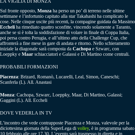
LA VIGILIA DI MONZA
Sul fronte opposto,
Monza
ha perso un po’ di terreno nelle ultime
settimane e l’infortunio capitato alla star Takahashi ha complicato le
cose. Nelle cinque uscite più recenti, la compagine guidata da Massimo
Eccheli
ha rimediato quattro sconfitte, vincendo solamente a Taranto,
anche se si è tolta la soddisfazione di volare in finale di Coppa Italia,
poi persa contro Perugia, e all’ultimo atto della Challenge Cup, che
affronterà a fine mese in gare di andata e ritorno. Nello schieramento
iniziale la diagonale sarà composta da
Cachopa
e Szwarc, con
Loeppky e
Maar
schiacciatori e Galassi e Di Martino come centrali.
PROBABILI FORMAZIONI
Piacenza
: Brizard, Romanò, Lucarelli, Leal, Simon, Caneschi;
Scanferla (L). All. Anastasi
Monza
: Cachopa, Szwarc, Loeppky, Maar, Di Martino, Galassi;
Gaggini (L). All. Eccheli
DOVE VEDERLA IN TV
L’incontro che vede contrapposte Piacenza e Monza, valevole per la
diciottesima giornata della SuperLega di
volley
, è in programma sabato
10 febbraio alle ore 17.30. L’evento sarà trasmesso in diretta e in