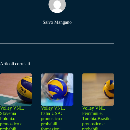
pp
m
Salvo Mangano
Articoli correlati
Volley VNL,
Volley VNL,
Volley VNL
Slovenia-
Italia-USA:
Femminile,
Polonia:
pronostico e
Turchia-Brasile:
pronostico e
probabili
pronostico e
probabili
formazioni
probabili