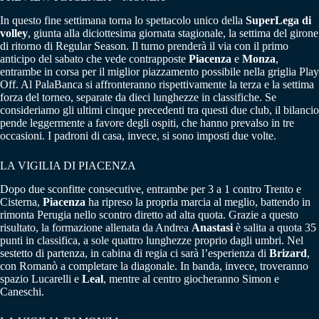
In questo fine settimana torna lo spettacolo unico della
SuperLega di
volley
, giunta alla diciottesima giornata stagionale, la settima del girone
di ritorno di Regular Season. Il turno prenderà il via con il primo
anticipo del sabato che vede contrapposte
Piacenza
e
Monza
,
entrambe in corsa per il miglior piazzamento possibile nella griglia Play
Off. Al PalaBanca si affronteranno rispettivamente la terza e la settima
forza del torneo, separate da dieci lunghezze in classifiche. Se
consideriamo gli ultimi cinque precedenti tra questi due club, il bilancio
pende leggermente a favore degli ospiti, che hanno prevalso in tre
occasioni. I padroni di casa, invece, si sono imposti due volte.
LA VIGILIA DI PIACENZA
Dopo due sconfitte consecutive, entrambe per 3 a 1 contro Trento e
Cisterna,
Piacenza
ha ripreso la propria marcia al meglio, battendo in
rimonta Perugia nello scontro diretto ad alta quota. Grazie a questo
risultato, la formazione allenata da Andrea
Anastasi
è salita a quota 35
punti in classifica, a sole quattro lunghezze proprio dagli umbri. Nel
sestetto di partenza, in cabina di regia ci sarà l’esperienza di
Brizard
,
con Romanò a completare la diagonale. In banda, invece, troveranno
spazio Lucarelli e
Leal
, mentre al centro giocheranno Simon e
Caneschi.