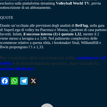
esclusiva sulla piattaforma streaming
Volleyball World TV
, previa
sottoscrizione di un abbonamento.
QUOTE
Dando un’occhiata alle previsioni degli analisti di
BetFlag
, nella gara
di SuperLega di volley tra Piacenza e Monza, i padroni di casa partono
favoriti. Infatti,
il successo interno (1) è quotato 1,32
, mentre il 2
viene messo a lavagna a a 3,00. Nel palinsesto complessivo delle
scommesse relative a questa sfida, i bookmaker Sisal, WilliamHill e
Bwin propongono l’1 a 1,33.
Per consultare altre informazioni sulle
scommesse sul
volley
e le manifestazioni sportive, puoi visitare la
sezione dedicata
Fa
W
Te
X
ce
ha
le
bo
ts
gr
ok
A
a