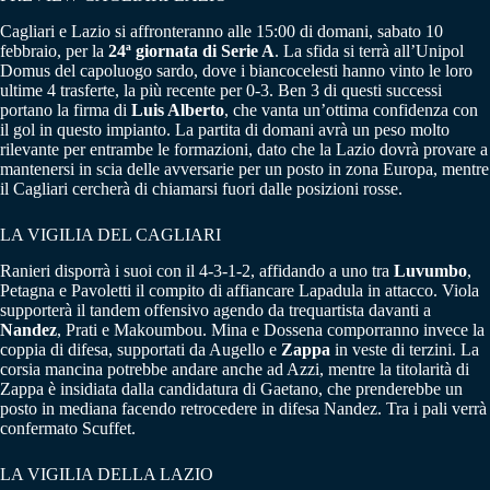
Cagliari e Lazio si affronteranno alle 15:00 di domani, sabato 10
febbraio, per la
24ª giornata di Serie A
. La sfida si terrà all’Unipol
Domus del capoluogo sardo, dove i biancocelesti hanno vinto le loro
ultime 4 trasferte, la più recente per 0-3. Ben 3 di questi successi
portano la firma di
Luis Alberto
, che vanta un’ottima confidenza con
il gol in questo impianto. La partita di domani avrà un peso molto
rilevante per entrambe le formazioni, dato che la Lazio dovrà provare a
mantenersi in scia delle avversarie per un posto in zona Europa, mentre
il Cagliari cercherà di chiamarsi fuori dalle posizioni rosse.
LA VIGILIA DEL CAGLIARI
Ranieri disporrà i suoi con il 4-3-1-2, affidando a uno tra
Luvumbo
,
Petagna e Pavoletti il compito di affiancare Lapadula in attacco. Viola
supporterà il tandem offensivo agendo da trequartista davanti a
Nandez
, Prati e Makoumbou. Mina e Dossena comporranno invece la
coppia di difesa, supportati da Augello e
Zappa
in veste di terzini. La
corsia mancina potrebbe andare anche ad Azzi, mentre la titolarità di
Zappa è insidiata dalla candidatura di Gaetano, che prenderebbe un
posto in mediana facendo retrocedere in difesa Nandez. Tra i pali verrà
confermato Scuffet.
LA VIGILIA DELLA LAZIO