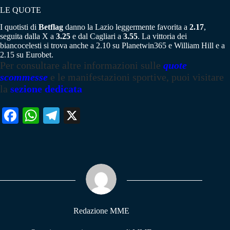
LE QUOTE
I quotisti di
Betflag
danno la Lazio leggermente favorita a
2.17
,
seguita dalla X a
3.25
e dal Cagliari a
3.55
. La vittoria dei
biancocelesti si trova anche a 2.10 su Planetwin365 e William Hill e a
2.15 su Eurobet.
Per consultare altre informazioni sulle
quote
scommesse
e le manifestazioni sportive, puoi visitare
la
sezione dedicata
Fa
W
Te
X
ce
ha
le
bo
ts
gr
ok
A
a
pp
m
Redazione MME