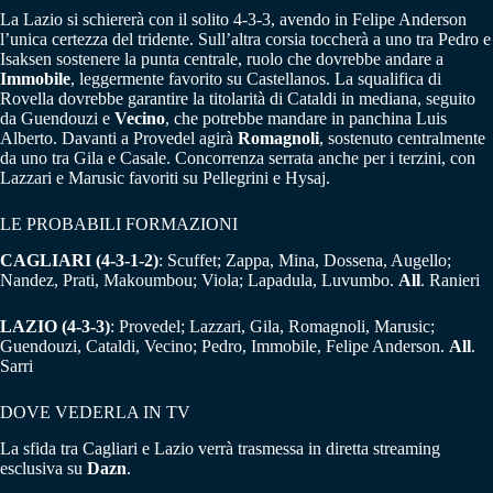
La Lazio si schiererà con il solito 4-3-3, avendo in Felipe Anderson
l’unica certezza del tridente. Sull’altra corsia toccherà a uno tra Pedro e
Isaksen sostenere la punta centrale, ruolo che dovrebbe andare a
Immobile
, leggermente favorito su Castellanos. La squalifica di
Rovella dovrebbe garantire la titolarità di Cataldi in mediana, seguito
da Guendouzi e
Vecino
, che potrebbe mandare in panchina Luis
Alberto. Davanti a Provedel agirà
Romagnoli
, sostenuto centralmente
da uno tra Gila e Casale. Concorrenza serrata anche per i terzini, con
Lazzari e Marusic favoriti su Pellegrini e Hysaj.
LE PROBABILI FORMAZIONI
CAGLIARI (4-3-1-2)
: Scuffet; Zappa, Mina, Dossena, Augello;
Nandez, Prati, Makoumbou; Viola; Lapadula, Luvumbo.
All
. Ranieri
LAZIO (4-3-3)
: Provedel; Lazzari, Gila, Romagnoli, Marusic;
Guendouzi, Cataldi, Vecino; Pedro, Immobile, Felipe Anderson.
All
.
Sarri
DOVE VEDERLA IN TV
La sfida tra Cagliari e Lazio verrà trasmessa in diretta streaming
esclusiva su
Dazn
.