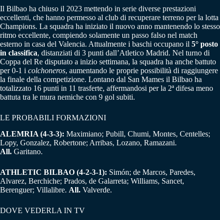
Il Bilbao ha chiuso il 2023 mettendo in serie diverse prestazioni
eccellenti, che hanno permesso al club di recuperare terreno per la lotta
Champions. La squadra ha iniziato il nuovo anno mantenendo lo stesso
ritmo eccellente, compiendo solamente un passo falso nel match
esterno in casa del Valencia. Attualmente i baschi occupano il
5° posto
in classifica
, distanziati di 3 punti dall’Atletico Madrid. Nel turno di
Coppa del Re disputato a inizio settimana, la squadra ha anche battuto
per 0-1 i
colchoneros
, aumentando le proprie possibilità di raggiungere
la finale della competizione. Lontano dal San Mames il Bilbao ha
totalizzato 16 punti in 11 trasferte, affermandosi per la 2ª difesa meno
battuta tra le mura nemiche con 9 gol subiti.
LE PROBABILI FORMAZIONI
ALEMRIA (4-3-3):
Maximiano; Pubill, Chumi, Montes, Centelles;
Lopy, Gonzalez, Robertone; Arribas, Lozano, Ramazani.
All.
Garitano.
ATHLETIC BILBAO (4-2-3-1):
Simón; de Marcos, Paredes,
Alvarez, Berchiche; Prados, de Galarreta; Williams, Sancet,
Berenguer; Villalibre.
All.
Valverde.
DOVE VEDERLA IN TV