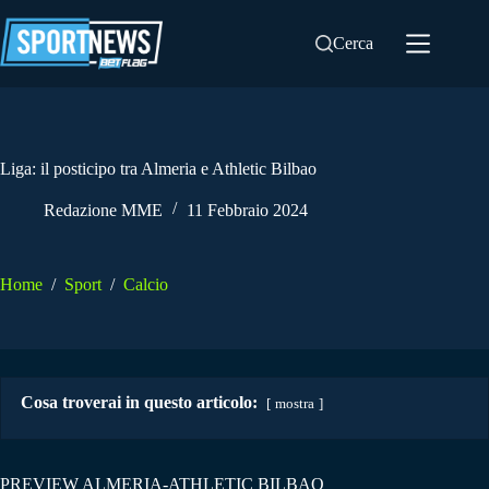
Salta
al
Cerca
contenuto
Liga: il posticipo tra Almeria e Athletic Bilbao
Redazione MME
11 Febbraio 2024
Home
/
Sport
/
Calcio
Cosa troverai in questo articolo:
mostra
PREVIEW ALMERIA-ATHLETIC BILBAO