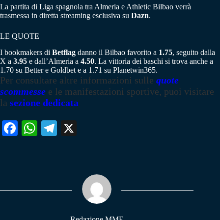
La partita di Liga spagnola tra Almeria e Athletic Bilbao verrà
trasmessa in diretta streaming esclusiva su
Dazn
.
LE QUOTE
I bookmakers di
Betflag
danno il Bilbao favorito a
1.75
, seguito dalla
X a
3.95
e dall’Almeria a
4.50
. La vittoria dei baschi si trova anche a
1.70 su Better e Goldbet e a 1.71 su Planetwin365.
Per consultare altre informazioni sulle
quote
scommesse
e le manifestazioni sportive, puoi visitare
la
sezione dedicata
Fa
W
Te
X
ce
ha
le
bo
ts
gr
ok
A
a
pp
m
Redazione MME