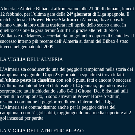
Almeria e Athletic Bilbao si affronteranno alle 21:00 di domani, lunedì
12 febbraio, per l’ultima gara della
24ª giornata
di Liga spagnola. Il
match si terrà al
Power Horse Stadium
di Almeria, dove i baschi
hanno vinto la loro ultima trasferta nell’aprile dello scorso anno. In
quell’occasione la gara terminò sull’1-2 grazie alle reti di Nico
Williams e de Marcos, accorciati da un gol nel recupero di Centelles. Il
successo interno più recente dell’Almeria ai danni del Bilbao è stato
invece nel gennaio del 2009.
LA VIGILIA DELL’ALMERIA
L’Almeria sta conducendo una dei peggiori campionati nella storia del
campionato spagnolo. Dopo 23 giornate la squadra si trova infatti
all’
ultimo posto in classifica
con soli 6 punti fatti e ancora 0 successi.
L’ultimo risultato utile del club risale al 14 gennaio, quando riuscì a
sorprendere tutti inchiodando sullo 0-0 il Girona. Dei 6 risultati utili
ottenuti in campionato, 5 sono arrivati al Power Horse Stadium,
restando comunque il peggior rendimento interno della Liga.
L’Almeria si è contraddistinto anche per la peggior difesa del
campionato con 51 gol subiti, raggiungendo una media superiore ai 2
gol incassati per partita.
LA VIGILIA DELL’ATHLETIC BILBAO