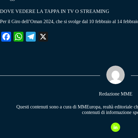
DOVE VEDERE LA TAPPA IN TV O STREAMING
Per il Giro dell’Oman 2024, che si svolge dal 10 febbraio al 14 febbraio, 
Fa
W
Te
X
ce
ha
le
bo
ts
gr
ok
A
a
pp
m
Redazione MME
Questi contenuti sono a cura di MMEuropa, realtà editoriale c
contenuti di informazione spo