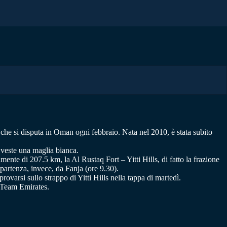
he si disputa in Oman ogni febbraio. Nata nel 2010, è stata subito
e veste una maglia bianca.
nte di 207.5 km, la Al Rustaq Fort – Yitti Hills, di fatto la frazione
n partenza, invece, da Fanja (ore 9.30).
varsi sullo strappo di Yitti Hills nella tappa di martedì.
e Team Emirates.