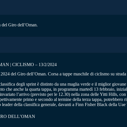
pa del Giro dell’Oman.
 | CICLISMO – 13/2/2024
2024 del Giro dell’Oman. Corsa a tappe maschile di ciclismo su strada c
 classifica degli sprint è distinto da una maglia verde e il miglior giovan
o che anche la quarta tappa, in programma martedì 13 febbraio, inizialme
invariato l’arrivo (previsto per le 12.30) nella zona delle Yitti Hills, co
tivamente primo e secondo al termine della terza tappa, potrebbero ripro
o leader della classifica generale, davanti a Finn Fisher Black della Ua
GIRO DELL’OMAN