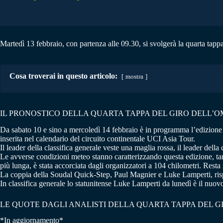
Martedì 13 febbraio, con partenza alle 09.30, si svolgerà la quarta tap
Cosa troverai in questo articolo:
mostra
IL PRONOSTICO DELLA QUARTA TAPPA DEL GIRO DELL’OMAN
Da sabato 10 e sino a mercoledì 14 febbraio è in programma l’edizione 
inserita nel calendario del circuito continentale UCI Asia Tour.
Il leader della classifica generale veste una maglia rossa, il leader della
Le avverse condizioni meteo stanno caratterizzando questa edizione, tant
più lunga, è stata accorciata dagli organizzatori a 104 chilometri. Resta 
La coppia della Soudal Quick-Step, Paul Magnier e Luke Lamperti, rispet
In classifica generale lo statunitense Luke Lamperti da lunedì è il nuov
LE QUOTE DAGLI ANALISTI DELLA QUARTA TAPPA DEL 
*In aggiornamento*