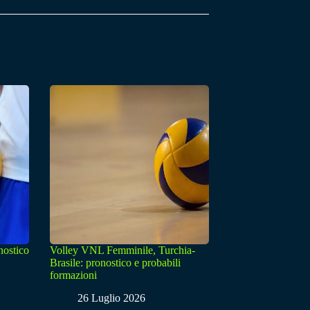
nostico
Volley VNL Femminile, Turchia-
Brasile: pronostico e probabili
formazioni
26 Luglio 2026