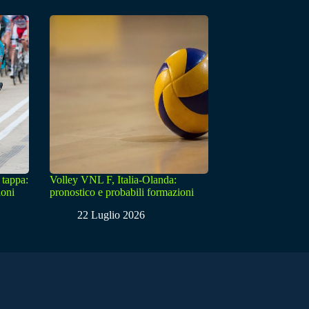
 tappa:
Volley VNL F, Italia-Olanda:
ioni
pronostico e probabili formazioni
22 Luglio 2026