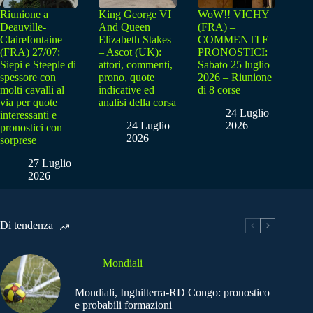
Riunione a
King George VI
WoW!! VICHY
Deauville-
And Queen
(FRA) –
Clairefontaine
Elizabeth Stakes
COMMENTI E
(FRA) 27/07:
– Ascot (UK):
PRONOSTICI:
Siepi e Steeple di
attori, commenti,
Sabato 25 luglio
spessore con
prono, quote
2026 – Riunione
molti cavalli al
indicative ed
di 8 corse
via per quote
analisi della corsa
24 Luglio
interessanti e
24 Luglio
2026
pronostici con
2026
sorprese
27 Luglio
2026
Di tendenza
Mondiali
Mondiali, Inghilterra-RD Congo: pronostico
e probabili formazioni