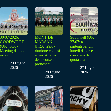
30/07/2026:
MONT DE
Southwell (UK)
GOODWOOD
MARSAN
27/07: tanti
(UK) 30/07:
[FRA] 29/07:
partenti per un
Meeting da top
riunione con psi
lunedì di corse
races
e psa. Analisi
con arrivi da
delle corse e
quota alta
29 Luglio
pronostici.
2026
27 Luglio
28 Luglio
2026
2026