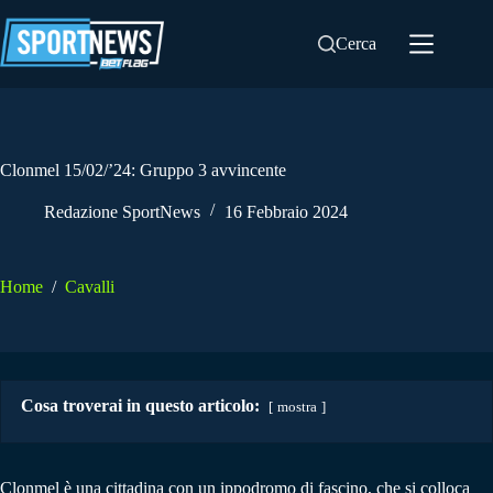
Salta
al
Cerca
contenuto
Clonmel 15/02/’24: Gruppo 3 avvincente
Redazione SportNews
16 Febbraio 2024
Home
/
Cavalli
Cosa troverai in questo articolo:
mostra
Clonmel è una cittadina con un ippodromo di fascino, che si colloca