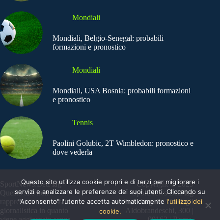
Mondiali
Mondiali, Belgio-Senegal: probabili
formazioni e pronostico
Mondiali
Mondiali, USA Bosnia: probabili formazioni
e pronostico
Tennis
Paolini Golubic, 2T Wimbledon: pronostico e
dove vederla
Questo sito utilizza cookie propri e di terzi per migliorare i
SportNews.BetFlag -
Copyright © 2025
servizi e analizzare le preferenze dei suoi utenti. Cliccando su
Questo sito non
SportNews BetFlag
rappresenta una testata
"Acconsento" l'utente accetta automaticamente
Sede Legale: Via degli
l'utilizzo dei
giornalistica in quanto
Aldobrandeschi, 300 |
cookie.
viene aggiornato senza
00163 | Roma