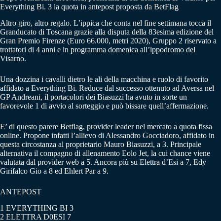
Everything Bi. 3 la quota in antepost proposta da BetFlag
Altro giro, altro regalo. L’ippica che conta nel fine settimana tocca il
Granducato di Toscana grazie alla disputa della 83esima edizione del
Gran Premio Firenze (Euro 66.000, metri 2020), Gruppo 2 riservato a
trottatori di 4 anni e in programma domenica all’ippodromo del
Visarno.
Una dozzina i cavalli dietro le ali della macchina e ruolo di favorito
affidato a Everything Bi. Reduce dal successo ottenuto ad Aversa nel
GP Andreani, il portacolori dei Biasuzzi ha avuto in sorte un
favorevole 1 di avvio al sorteggio e può bissare quell’affermazione.
E’ di questo parere Betflag, provider leader nel mercato a quota fissa
online. Propone infatti l’allievo di Alessandro Gocciadoro, affidato in
questa circostanza al proprietario Mauro Biasuzzi, a 3. Principale
alternativa il compagno di allenamento Eolo Jet, la cui chance viene
valutata dal provider web a 5. Ancora più su Elettra d’Esi a 7, Edy
Girifalco Gio a 8 ed Ehlert Par a 9.
ANTEPOST
1 EVERYTHING BI 3
2 ELETTRA D0ESI 7