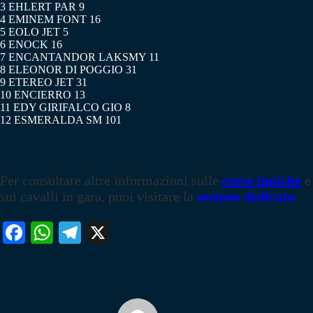
3 EHLERT PAR 9
4 EMINEM FONT 16
5 EOLO JET 5
6 ENOCK 16
7 ENCANTANDOR LAKSMY 11
8 ELEONOR DI POGGIO 31
9 ETEREO JET 31
10 ENCIERRO 13
11 EDY GIRIFALCO GIO 8
12 ESMERALDA SM 101
Per consultare altre informazioni sulle
corse ippiche
e
sui cavalli in gara, puoi visitare la
sezione dedicata
Fa
W
Te
X
ce
ha
le
bo
ts
gr
ok
A
a