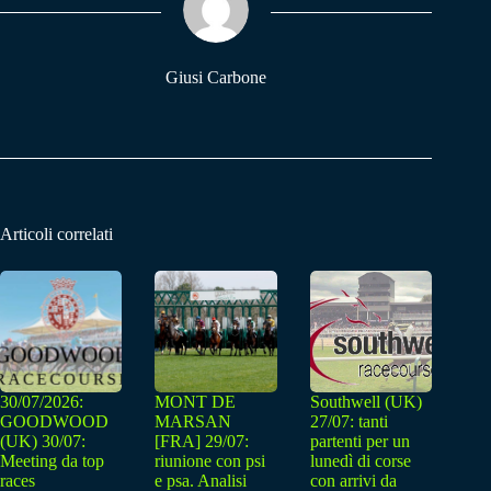
pp
m
Giusi Carbone
Articoli correlati
30/07/2026:
MONT DE
Southwell (UK)
GOODWOOD
MARSAN
27/07: tanti
(UK) 30/07:
[FRA] 29/07:
partenti per un
Meeting da top
riunione con psi
lunedì di corse
races
e psa. Analisi
con arrivi da