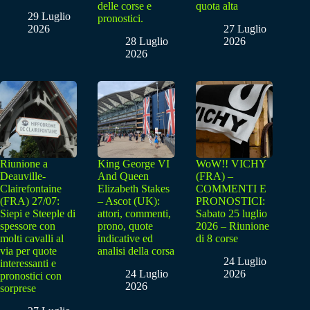
delle corse e
quota alta
29 Luglio
pronostici.
2026
27 Luglio
28 Luglio
2026
2026
Riunione a
King George VI
WoW!! VICHY
Deauville-
And Queen
(FRA) –
Clairefontaine
Elizabeth Stakes
COMMENTI E
(FRA) 27/07:
– Ascot (UK):
PRONOSTICI:
Siepi e Steeple di
attori, commenti,
Sabato 25 luglio
spessore con
prono, quote
2026 – Riunione
molti cavalli al
indicative ed
di 8 corse
via per quote
analisi della corsa
24 Luglio
interessanti e
24 Luglio
2026
pronostici con
2026
sorprese