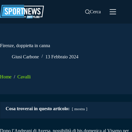
Salta
al
Cerca
contenuto
Firenze, doppietta in canna
Giusi Carbone
13 Febbraio 2024
Home
/
Cavalli
Cosa troverai in questo articolo:
mostra
Dopo l’Andreani di Aversa, possibilità di bis domenica al Visarno per