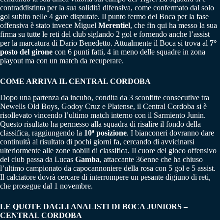
contraddistinta per la sua solidità difensiva, come confermato dal solo
gol subito nelle 4 gare disputate. Il punto fermo del Boca per la fase
offensiva è stato invece Miguel
Merentiel
, che fin qui ha messo la sua
firma su tutte le reti del club siglando 2 gol e fornendo anche l’assist
per la marcatura di Dario Benedetto. Attualmente il Boca si trova al
7°
posto del girone
con 6 punti fatti, 4 in meno delle squadre in zona
playout ma con un match da recuperare.
COME ARRIVA IL CENTRAL CORDOBA
Dopo una partenza da incubo, condita da 3 sconfitte consecutive tra
Newells Old Boys, Godoy Cruz e Platense, il Central Cordoba si è
risollevato vincendo l’ultimo match interno con il Sarmiento Junin.
Questo risultato ha permesso alla squadra di risalire il fondo della
classifica, raggiungendo la
10ª posizione
. I bianconeri dovranno dare
continuità al risultato di pochi giorni fa, cercando di avvicinarsi
ulteriormente alle zone nobili di classifica. Il cuore del gioco offensivo
del club passa da Lucas
Gamba
, attaccante 36enne che ha chiuso
l’ultimo campionato da capocannoniere della rosa con 5 gol e 5 assist.
Il calciatore dovrà cercare di interrompere un pesante digiuno di reti,
che prosegue dal 1 novembre.
LE QUOTE DAGLI ANALISTI DI BOCA JUNIORS –
CENTRAL CORDOBA