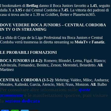
I bookmakers di
Betflag
danno il Boca Juniors favorito a
1.45
, seguito
dalla X a
3.95
e dal Central Cordoba a
7.45
. La vittoria dei padroni di
casa si trova anche a 1.39 su Goldbet, Better e Planetwin365.
DOVE VEDERE BOCA JUNIORS – CENTRAL CORDOBA
IN TV O IN STREAMING
La sfida di Copa de la Liga Profesional tra Boca Juniors e Central
Cordoba verrà trasmessa in diretta streaming su
MolaTv
e
Fanatiz
.
LE PROBABILI FORMAZIONI
BOCA JUNIORS (4-4-2)
: Romero; Blondel, Lema, Figal, Blanco;
Advincula, Fernandez, Benitez, Zenon; Merentiel, Benedetto.
All
.
Martinez
CENTRAL CORDOBA (3-5-2)
: Mehring; Valdez, Miloc, Andueza;
Morales, Kalinski, Garcia, Atencio, Meli; Nuss, Monzon.
All
. Balbo
Per consultare altre informazioni sulle
quote
scommesse
e le manifestazioni sportive, puoi visitare
la
sezione dedicata