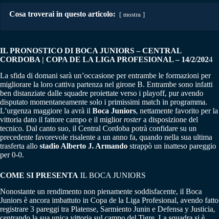
Cosa troverai in questo articolo:
mostra
IL PRONOSTICO DI BOCA JUNIORS – CENTRAL
CORDOBA | COPA DE LA LIGA PROFESIONAL – 14/2/202
4
La sfida di domani sarà un’occasione per entrambe le formazioni per
migliorare la loro cattiva partenza nel girone B. Entrambe sono infatti
ben distanziate dalle squadre proiettate verso i playoff, pur avendo
disputato momentaneamente solo i primissimi match in programma.
L’urgenza maggiore la avrà il
Boca Juniors
, nettamente favorito per la
vittoria dato il fattore campo e il miglior
roster
a disposizione del
tecnico. Dal canto suo, il Central Cordoba potrà confidare su un
precedente favorevole risalente a un anno fa, quando nella sua ultima
trasferta allo
stadio Alberto J. Armando
strappò un inatteso pareggio
per 0-0.
COME SI PRESENTA
IL BOCA JUNIORS
Nonostante un rendimento non pienamente soddisfacente, il Boca
Juniors è ancora imbattuto in Copa de la Liga Profesional, avendo fatto
registrare 3 pareggi tra Platense, Sarmiento Junin e Defensa y Justicia,
centrando la sua unica vittoria sul campo del Tigre. La squadra si è