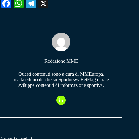
Fa
W
Te
X
ce
ha
le
bo
ts
gr
ok
A
a
pp
m
Redazione MME
Questi contenuti sono a cura di MMEuropa,
realtà editoriale che su Sportnews.BetFlag cura e
sviluppa contenuti di informazione sportiva.
Articoli correlati