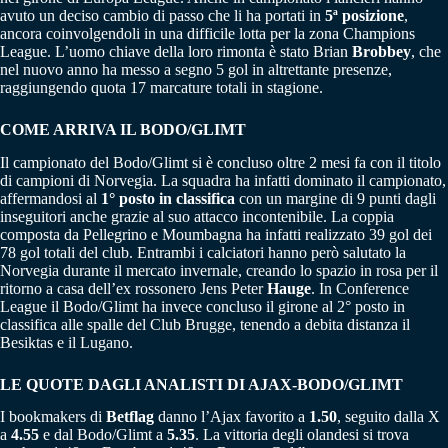
avuto un deciso cambio di passo che li ha portati in
5ª posizione
,
ancora coinvolgendoli in una difficile lotta per la zona Champions
League. L’uomo chiave della loro rimonta è stato Brian
Brobbey
, che
nel nuovo anno ha messo a segno 5 gol in altrettante presenze,
raggiungendo quota 17 marcature totali in stagione.
COME ARRIVA IL BODO/GLIMT
Il campionato del Bodo/Glimt si è concluso oltre 2 mesi fa con il titolo
di campioni di Norvegia. La squadra ha infatti dominato il campionato,
affermandosi al
1° posto in classifica
con un margine di 9 punti dagli
inseguitori anche grazie al suo attacco incontenibile. La coppia
composta da Pellegrino e Moumbagna ha infatti realizzato 39 gol dei
78 gol totali del club. Entrambi i calciatori hanno però salutato la
Norvegia durante il mercato invernale, creando lo spazio in rosa per il
ritorno a casa dell’ex rossonero Jens Peter
Hauge
. In Conference
League il Bodo/Glimt ha invece concluso il girone al 2° posto in
classifica alle spalle del Club Brugge, tenendo a debita distanza il
Besiktas e il Lugano.
LE QUOTE DAGLI ANALISTI DI AJAX-BODO/GLIMT
I bookmakers di
Betflag
danno l’Ajax favorito a
1.50
, seguito dalla X
a
4.55
e dal Bodo/Glimt a
5.35
. La vittoria degli olandesi si trova