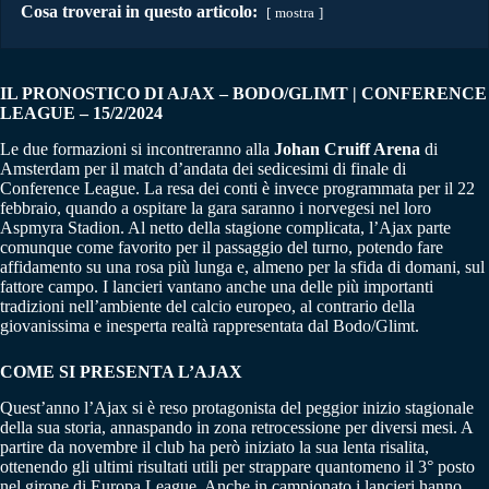
Cosa troverai in questo articolo:
mostra
IL PRONOSTICO DI AJAX – BODO/GLIMT | CONFERENCE
LEAGUE – 15/2/2024
Le due formazioni si incontreranno alla
Johan Cruiff Arena
di
Amsterdam per il match d’andata dei sedicesimi di finale di
Conference League. La resa dei conti è invece programmata per il 22
febbraio, quando a ospitare la gara saranno i norvegesi nel loro
Aspmyra Stadion. Al netto della stagione complicata, l’Ajax parte
comunque come favorito per il passaggio del turno, potendo fare
affidamento su una rosa più lunga e, almeno per la sfida di domani, sul
fattore campo. I lancieri vantano anche una delle più importanti
tradizioni nell’ambiente del calcio europeo, al contrario della
giovanissima e inesperta realtà rappresentata dal Bodo/Glimt.
COME SI PRESENTA L’AJAX
Quest’anno l’Ajax si è reso protagonista del peggior inizio stagionale
della sua storia, annaspando in zona retrocessione per diversi mesi. A
partire da novembre il club ha però iniziato la sua lenta risalita,
ottenendo gli ultimi risultati utili per strappare quantomeno il 3° posto
nel girone di Europa League. Anche in campionato i lancieri hanno