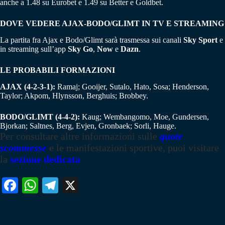
anche a 1.48 su Eurobet e 1.49 su Better e Goldbet.
DOVE VEDERE AJAX-BODO/GLIMT IN TV E STREAMING
La partita fra Ajax e Bodo/Glimt sarà trasmessa sui canali
Sky Sport
e
in streaming sull’app
Sky Go
,
Now
e
Dazn
.
LE PROBABILI FORMAZIONI
AJAX (4-2-3-1):
Ramaj; Gooijer, Sutalo, Hato, Sosa; Henderson,
Taylor; Akpom, Hlynsson, Berghuis; Brobbey.
BODO/GLIMT (4-4-2):
Kaug; Wembangomo, Moe, Gundersen,
Bjorkan; Saltnes, Berg, Evjen, Gronbaek; Sorli, Hauge.
Per consultare altre informazioni sulle
quote
scommesse
e le manifestazioni sportive, puoi visitare
la
sezione dedicata
Fa
W
Te
X
ce
ha
le
bo
ts
gr