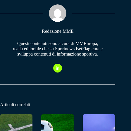
ok
A
a
pp
m
Redazione MME
Questi contenuti sono a cura di MMEuropa,
realtà editoriale che su Sportnews.BetFlag cura e
sviluppa contenuti di informazione sportiva.
Articoli correlati