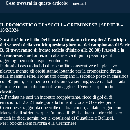
Cosa troverai in questo articolo:
mostra
IL PRONOSTICO DI ASCOLI – CREMONESE | SERIE B –
16/2/2024
Sarà il «Cino e Lillo Del Luca» l’impianto che ospiterà l’anticipo
del venerdì della venticinquesima giornata del campionato di Serie
B. Si troveranno di fronte (calcio d’inizio alle 20.30) l’Ascoli e la
Cremonese
, due formazioni alla ricerca di punti pesanti per il
raggiungimento dei rispettivi obiettivi.
Padroni di casa reduci da due sconfitte consecutive e in piena zona
playout, mentre gli opsiti stanno lottando per la promozione diretta
nella massima serie. I lombardi occupano il secondo posto in classifica,
con 45 punti, pari merito con il Como, a sei lunghezze dal battistrada
Parma e con un solo punto di vantaggio sul Venezia, quarto in
classifica.
All’andata ne uscì un incontro scoppiettante, ricco di gol di di
emozioni. Il 2 a 2 finale porta la firma di Coda e Okereke per la
Cremonese, raggiunta due volte dai bianconeri, andati a segno con
Manzari e Rodriguez, quest’ultimo all’88. Le due squadre chiusero il
match in dieci uomini per le espulsioni di Quagliata e Bellusci.
Per i bookmakers favorita è la Cremonese.