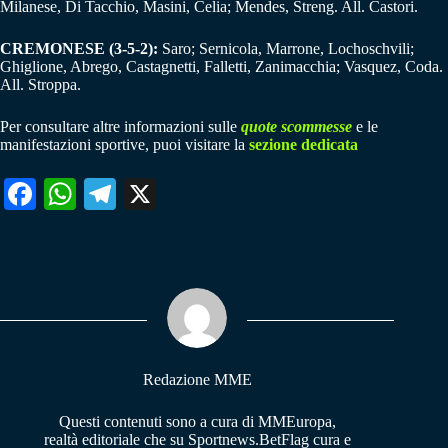
Milanese, Di Tacchio, Masini, Celia; Mendes, Streng. All. Castori.
CREMONESE (3-5-2):
Saro; Sernicola, Marrone, Lochoschvili;
Ghiglione, Abrego, Castagnetti, Falletti, Zanimacchia; Vasquez, Coda.
All. Stroppa.
Per consultare altre informazioni sulle
quote scommesse
e le
manifestazioni sportive, puoi visitare la
sezione dedicata
Fa
W
Te
X
ce
ha
le
bo
ts
gr
ok
A
a
pp
m
Redazione MME
Questi contenuti sono a cura di MMEuropa,
realtà editoriale che su Sportnews.BetFlag cura e