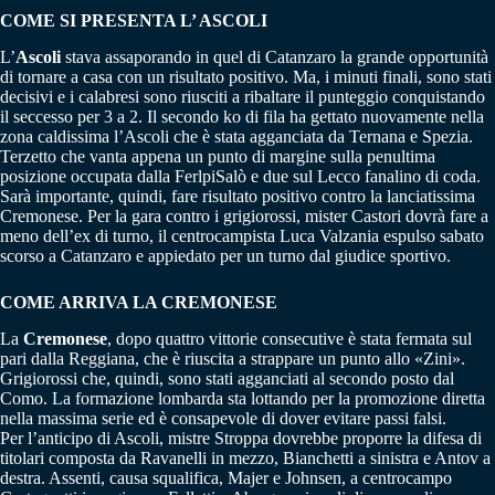
COME SI PRESENTA L’ ASCOLI
L’
Ascoli
stava assaporando in quel di Catanzaro la grande opportunità
di tornare a casa con un risultato positivo. Ma, i minuti finali, sono stati
decisivi e i calabresi sono riusciti a ribaltare il punteggio conquistando
il seccesso per 3 a 2. Il secondo ko di fila ha gettato nuovamente nella
zona caldissima l’Ascoli che è stata agganciata da Ternana e Spezia.
Terzetto che vanta appena un punto di margine sulla penultima
posizione occupata dalla FerlpiSalò e due sul Lecco fanalino di coda.
Sarà importante, quindi, fare risultato positivo contro la lanciatissima
Cremonese. Per la gara contro i grigiorossi, mister Castori dovrà fare a
meno dell’ex di turno, il centrocampista Luca Valzania espulso sabato
scorso a Catanzaro e appiedato per un turno dal giudice sportivo.
COME ARRIVA LA CREMONESE
La
Cremonese
, dopo quattro vittorie consecutive è stata fermata sul
pari dalla Reggiana, che è riuscita a strappare un punto allo «Zini».
Grigiorossi che, quindi, sono stati agganciati al secondo posto dal
Como. La formazione lombarda sta lottando per la promozione diretta
nella massima serie ed è consapevole di dover evitare passi falsi.
Per l’anticipo di Ascoli, mistre Stroppa dovrebbe proporre la difesa di
titolari composta da Ravanelli in mezzo, Bianchetti a sinistra e Antov a
destra. Assenti, causa squalifica, Majer e Johnsen, a centrocampo