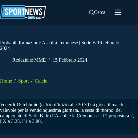
Salta
al
Cerca
contenuto
Probabili formazioni: Ascoli-Cremonese | Serie B 16 febbraio
2024
Redazione MME
15 Febbraio 2024
Home
/
Sport
/
Calcio
Venerdì 16 febbraio (calcio d’inizio alle 20.30) si gioca il match
valevole per la venticinquesima giornata, la sesta di ritorno, del
campionato di Serie B, fra l’Ascoli e la Cremonese. Il 2 proposto a 2,
l’X a 3.25, l’1 a 3.80.