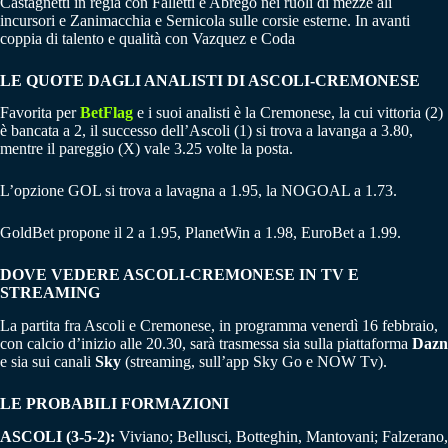
Castagnetti in regia con Falletti e Abrego nei ruoli di mezze ali
incursori e Zanimacchia e Sernicola sulle corsie esterne. In avanti
coppia di talento e qualità con Vazquez e Coda
LE QUOTE DAGLI ANALISTI DI ASCOLI-CREMONESE
Favorita per
BetFlag
e i suoi analisti è la Cremonese, la cui vittoria (2)
è bancata a 2, il successo dell’Ascoli (1) si trova a lavanga a 3.80,
mentre il pareggio (X) vale 3.25 volte la posta.
L’opzione GOL si trova a lavagna a 1.95, la NOGOAL a 1.73.
GoldBet propone il 2 a 1.95, PlanetWin a 1.98, EuroBet a 1.99.
DOVE VEDERE ASCOLI-CREMONESE IN TV E
STREAMING
La partita fra Ascoli e Cremonese, in programma venerdì 16 febbraio,
con calcio d’inizio alle 20.30, sarà trasmessa sia sulla piattaforma
Dazn
e sia sui canali
Sky
(streaming, sull’app Sky Go e NOW Tv).
LE PROBABILI FORMAZIONI
ASCOLI (3-5-2):
Viviano; Bellusci, Botteghin, Mantovani; Falzerano,