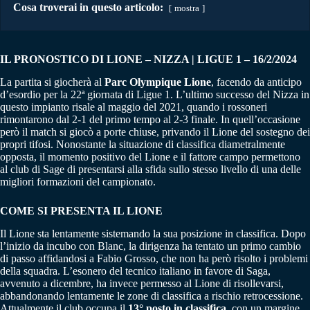
Cosa troverai in questo articolo:
mostra
IL PRONOSTICO DI LIONE – NIZZA | LIGUE 1 – 16/2/2024
La partita si giocherà al
Parc Olympique Lione
, facendo da anticipo
d’esordio per la 22ª giornata di Ligue 1. L’ultimo successo del Nizza in
questo impianto risale al maggio del 2021, quando i rossoneri
rimontarono dal 2-1 del primo tempo al 2-3 finale. In quell’occasione
però il match si giocò a porte chiuse, privando il Lione del sostegno dei
propri tifosi. Nonostante la situazione di classifica diametralmente
opposta, il momento positivo del Lione e il fattore campo permettono
al club di Sage di presentarsi alla sfida sullo stesso livello di una delle
migliori formazioni del campionato.
COME SI PRESENTA IL LIONE
Il Lione sta lentamente sistemando la sua posizione in classifica. Dopo
l’inizio da incubo con Blanc, la dirigenza ha tentato un primo cambio
di passo affidandosi a Fabio Grosso, che non ha però risolto i problemi
della squadra. L’esonero del tecnico italiano in favore di Saga,
avvenuto a dicembre, ha invece permesso al Lione di risollevarsi,
abbandonando lentamente le zone di classifica a rischio retrocessione.
Attualmente il club occupa il
13° posto in classifica
, con un margine