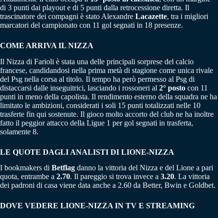
di 3 punti dai playout e di 5 punti dalla retrocessione diretta. Il
trascinatore dei compagni è stato Alexandre
Lacazette
, tra i migliori
marcatori del campionato con 11 gol segnati in 18 presenze.
COME ARRIVA IL NIZZA
Il Nizza di Farioli è stata una delle principali sorprese del calcio
francese, candidandosi nella prima metà di stagione come unica rivale
del Psg nella corsa al titolo. Il tempo ha però permesso al Psg di
distaccarsi dalle inseguitrici, lasciando i rossoneri al
2° posto
con 11
punti in meno della capolista. Il rendimento esterno della squadra ne ha
limitato le ambizioni, considerati i soli 15 punti totalizzati nelle 10
trasferte fin qui sostenute. Il gioco molto accorto del club ne ha inoltre
fatto il peggior attacco della Ligue 1 per gol segnati in trasferta,
solamente 8.
LE QUOTE DAGLI ANALISTI DI LIONE-NIZZA
I bookmakers di
Betflag
danno la vittoria del Nizza e del Lione a pari
quota, entrambe a
2.70
. Il pareggio si trova invece a
3.20
. La vittoria
dei padroni di casa viene data anche a 2.60 da Better, Bwin e Goldbet.
DOVE VEDERE LIONE-NIZZA IN TV E STREAMING