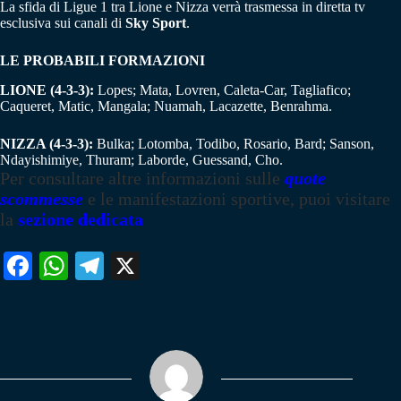
La sfida di Ligue 1 tra Lione e Nizza verrà trasmessa in diretta tv
esclusiva sui canali di
Sky Sport
.
LE PROBABILI FORMAZIONI
LIONE (4-3-3):
Lopes; Mata, Lovren, Caleta-Car, Tagliafico;
Caqueret, Matic, Mangala; Nuamah, Lacazette, Benrahma.
NIZZA (4-3-3):
Bulka; Lotomba, Todibo, Rosario, Bard; Sanson,
Ndayishimiye, Thuram; Laborde, Guessand, Cho.
Per consultare altre informazioni sulle
quote
scommesse
e le manifestazioni sportive, puoi visitare
la
sezione dedicata
Fa
W
Te
X
ce
ha
le
bo
ts
gr
ok
A
a
pp
m