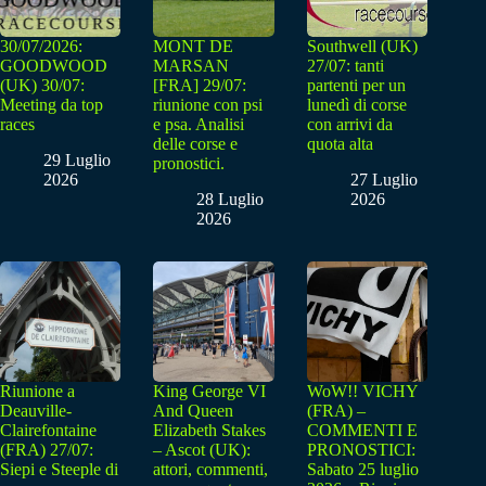
30/07/2026:
MONT DE
Southwell (UK)
GOODWOOD
MARSAN
27/07: tanti
(UK) 30/07:
[FRA] 29/07:
partenti per un
Meeting da top
riunione con psi
lunedì di corse
races
e psa. Analisi
con arrivi da
delle corse e
quota alta
29 Luglio
pronostici.
2026
27 Luglio
28 Luglio
2026
2026
Riunione a
King George VI
WoW!! VICHY
Deauville-
And Queen
(FRA) –
Clairefontaine
Elizabeth Stakes
COMMENTI E
(FRA) 27/07:
– Ascot (UK):
PRONOSTICI:
Siepi e Steeple di
attori, commenti,
Sabato 25 luglio