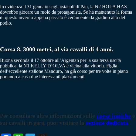
In evidenza il 31 gennaio sugli ostacoli di Pau, la N2 HOLA HAS
dovrebbe giocare un ruolo da protagonista. Se ha mantenuto la forma
di questo inverno appena passato è certamente da gradino alto del
podio.
Corsa 8. 3000 metri, al via cavalli di 4 anni.
Buona seconda il 17 ottobre all’Argentan per la sua terza uscita
pubblica, la N1 KELLY D’OLVA è vicina alla vittoria. Figlia
dell’eccellente stallone Manduro, ha già corso per tre volte in piano
portando a casa due interessanti piazzamenti
Per consultare altre informazioni sulle
corse ippiche
e
sui cavalli in gara, puoi visitare la
sezione dedicata