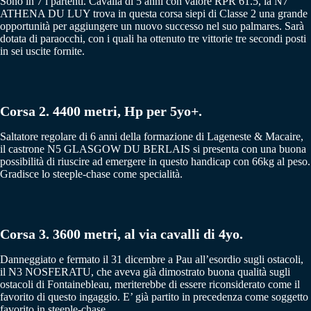
Sono in 7 i partenti. Cavalla di 5 anni con valore RPR 61.5, la N7
ATHENA DU LUY trova in questa corsa siepi di Classe 2 una grande
opportunità per aggiungere un nuovo successo nel suo palmares. Sarà
dotata di paraocchi, con i quali ha ottenuto tre vittorie tre secondi posti
in sei uscite fornite.
Corsa 2. 4400 metri, Hp per 5yo+.
Saltatore regolare di 6 anni della formazione di Lageneste & Macaire,
il castrone N5 GLASGOW DU BERLAIS si presenta con una buona
possibilità di riuscire ad emergere in questo handicap con 66kg al peso.
Gradisce lo steeple-chase come specialità.
Corsa 3. 3600 metri, al via cavalli di 4yo.
Danneggiato e fermato il 31 dicembre a Pau all’esordio sugli ostacoli,
il N3 NOSFERATU, che aveva già dimostrato buona qualità sugli
ostacoli di Fontainebleau, meriterebbe di essere riconsiderato come il
favorito di questo ingaggio. E’ già partito in precedenza come soggetto
favorito in steeple-chase.