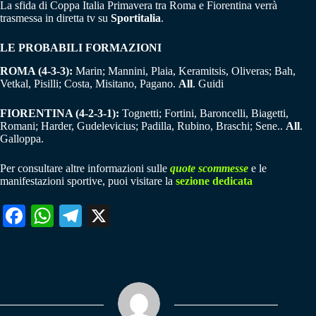
La sfida di Coppa Italia Primavera tra Roma e Fiorentina verrà
trasmessa in diretta tv su
Sportitalia
.
LE PROBABILI FORMAZIONI
ROMA (4-3-3):
Marin; Mannini, Plaia, Keramitsis, Oliveras; Bah,
Vetkal, Pisilli; Costa, Misitano, Pagano.
All
. Guidi
FIORENTINA (4-2-3-1):
Tognetti; Fortini, Baroncelli, Biagetti,
Romani; Harder, Gudelevicius; Padilla, Rubino, Braschi; Sene..
All
.
Galloppa.
Per consultare altre informazioni sulle
quote scommesse
e le
manifestazioni sportive, puoi visitare la
sezione dedicata
Fa
W
Te
X
ce
ha
le
bo
ts
gr
ok
A
a
pp
m