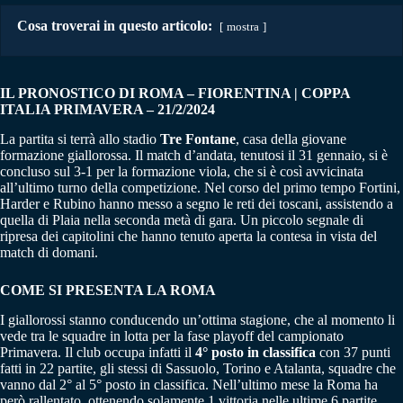
Cosa troverai in questo articolo:
mostra
IL PRONOSTICO DI ROMA – FIORENTINA | COPPA
ITALIA PRIMAVERA – 21/2/2024
La partita si terrà allo stadio
Tre Fontane
, casa della giovane
formazione giallorossa. Il match d’andata, tenutosi il 31 gennaio, si è
concluso sul 3-1 per la formazione viola, che si è così avvicinata
all’ultimo turno della competizione. Nel corso del primo tempo Fortini,
Harder e Rubino hanno messo a segno le reti dei toscani, assistendo a
quella di Plaia nella seconda metà di gara. Un piccolo segnale di
ripresa dei capitolini che hanno tenuto aperta la contesa in vista del
match di domani.
COME SI PRESENTA LA ROMA
I giallorossi stanno conducendo un’ottima stagione, che al momento li
vede tra le squadre in lotta per la fase playoff del campionato
Primavera. Il club occupa infatti il
4° posto in classifica
con 37 punti
fatti in 22 partite, gli stessi di Sassuolo, Torino e Atalanta, squadre che
vanno dal 2° al 5° posto in classifica. Nell’ultimo mese la Roma ha
però rallentato, ottenendo solamente 1 vittoria nelle ultime 6 partite